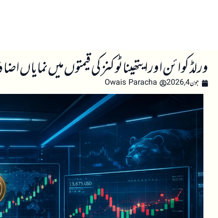
صفحہ اول
کرپٹو اینالائسس
تعلیم
اہم کرپٹو خبری
ورلڈ کوائن اور ایتھینا ٹوکنز کی قیمتوں میں نمایاں ا
جون 4, 2026
Owais Paracha