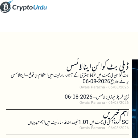
ڈیلی بٹ کوائن اینالائسس
بٹ کوائن کی قیمت میں محتاط بہتری کے آثار، مارکیٹ میں استحکام کی توقع – اینالائسس
برائے تاریخ 2026-08-06
Owais Paracha
06/08/2026
ڈیلی کرپٹو نیوز اینالائسس – 2026-08-06
Owais Paracha
06/08/2026
اہم خبریں
SC کروڈ آئل کی قیمت میں 1.01 فیصد اضافہ، مارکیٹ میں اہم تبدیلیاں
Owais Paracha
06/08/2026