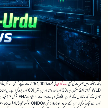
ہانگ کانگ میں جمعرات کی صبح
بٹ کوائن
WLD گزشتہ 24 گھنٹوں میں 33 فیصد اور 
فیصد سے تجاوز کر گیا