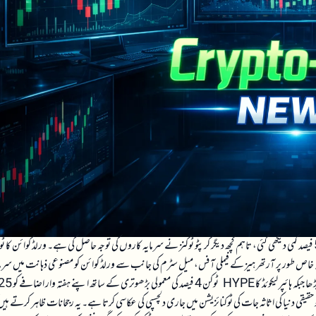
کی قیمت 64,000 ڈالر سے نیچے گر گئی اور تقریباً 5 فیصد کمی دیکھی گئی، تاہم کچھ دیگر کرپٹو ٹوکنز نے سرمایہ کاروں کی توجہ حاصل کی ہے۔ ورلڈ کوائن کا
ہفتہ بھر میں تقریباً 60 فیصد بڑھ گیا ہے۔ یہ اضافہ خاص طور پر آرتھر ہیز کے فیملی آفس، میل سٹرم کی جانب سے ورلڈ کوائن کو مصنوعی ذہانت میں سر
کاری کے ایک متبادل کے طور پر دیکھنے کی وجہ سے ہوا ہے۔ ایتھینا کا ENA ٹوکن 17 فیصد بڑھا جبکہ ہائپر لیکوئڈ کا HYPE ٹوکن 4 فیصد کی معمولی بڑھوتری کے ساتھ
۔ اس کے علاوہ، اونڈو فائنانس کا ONDO ٹوکن بھی 4.5 فیصد بڑھا، جو حقیقی دنیا کی اثاثہ جات کی ٹوکنائزیشن میں جاری دلچسپی کی عکاسی کرتا ہے۔ یہ رجحانات ظاہر کرتے ہ