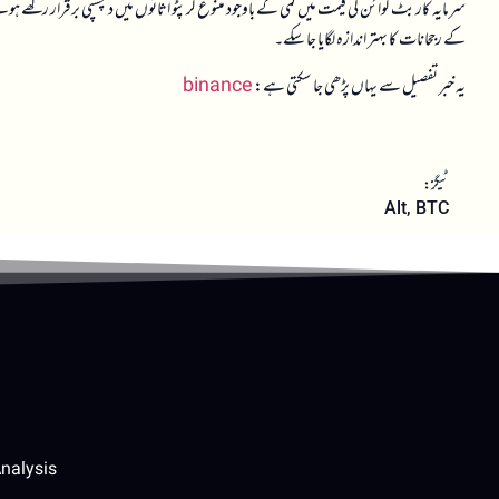
سرمایہ کار بٹ کوائن کی قیمت میں کمی کے باوجود متنوع کرپٹو اثاثوں میں دلچسپی برقرار رکھے ہوئے
کے رجحانات کا بہتر اندازہ لگایا جا سکے۔
یہ خبر تفصیل سے یہاں پڑھی جا سکتی ہے:
binance
ٹیگز:
Alt
,
BTC
nalysis