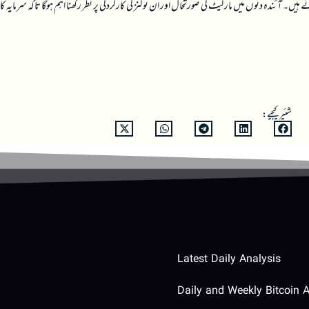
 ہیں۔ آئندہ دنوں میں مارکیٹ کی صورتحال اور ان ٹوکنز کی کارکردگی پر نظر رکھنا اہم ہوگا تاکہ سرمایہ ک
شئیر کیجیے:
Latest Daily Analysis
Daily and Weekly Bitcoin A