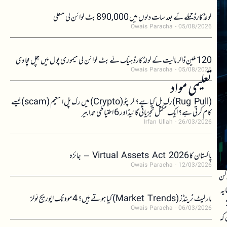
کولڈکارڈ حملے کے بعد سات دنوں میں 890,000 بٹ کوائن کی منتقلی
Owais Paracha
05/08/2026
120 ملین ڈالر مالیت کے کولڈکارڈ ہیک نے بٹ کوائن کی میموری پول میں ہلچل مچا دی
Owais Paracha
05/08/2026
تعلیمی مواد
(Rug Pull)رگ پل کیا ہے؟ کرپٹو (Crypto) میں رگ پل اسکیم (scam)کیسے
کام کرتی ہے؟ ایک مکمل تجزیاتی گائیڈ اور 6 احتیاطی تدابیر
Irfan Ullah
26/03/2026
پاکستان کا Virtual Assets Act 2026 – جائزہ
Owais Paracha
12/03/2026
 ٹوکن
مایہ
مارکیٹ ٹرینڈز (Market Trends) کیا ہوتے ہیں؟ 4 موونگ ایوریج ٹولز
 اپنے ہفتہ وار اضافے کو 25
Owais Paracha
06/03/2026
یں کہ