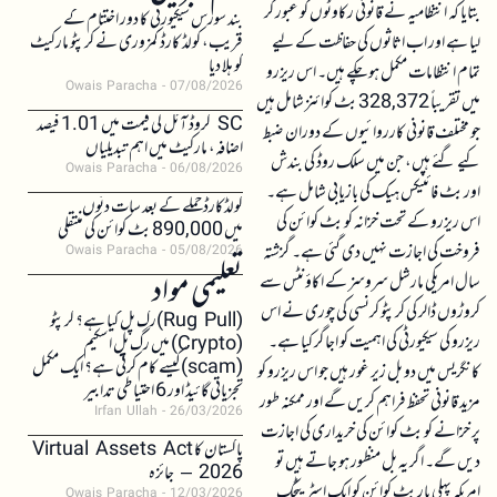
بتایا کہ انتظامیہ نے قانونی رکاوٹوں کو عبور کر
بند سورس سیکیورٹی کا دور اختتام کے
لیا ہے اور اب اثاثوں کی حفاظت کے لیے
قریب، کولڈ کارڈ کمزوری نے کرپٹو مارکیٹ
کو ہلا دیا
تمام انتظامات مکمل ہو چکے ہیں۔ اس ریزرو
Owais Paracha
07/08/2026
میں تقریباً 328,372 بٹ کوائنز شامل ہیں
SC کروڈ آئل کی قیمت میں 1.01 فیصد
جو مختلف قانونی کارروائیوں کے دوران ضبط
اضافہ، مارکیٹ میں اہم تبدیلیاں
کیے گئے ہیں، جن میں سلک روڈ کی بندش
Owais Paracha
06/08/2026
اور بٹ فائنیکس ہیک کی بازیابی شامل ہے۔
کولڈکارڈ حملے کے بعد سات دنوں
اس ریزرو کے تحت خزانہ کو بٹ کوائن کی
میں 890,000 بٹ کوائن کی منتقلی
فروخت کی اجازت نہیں دی گئی ہے۔ گزشتہ
Owais Paracha
05/08/2026
تعلیمی مواد
سال امریکی مارشل سروسز کے اکاؤنٹس سے
کروڑوں ڈالر کی کرپٹو کرنسی کی چوری نے اس
(Rug Pull)رگ پل کیا ہے؟ کرپٹو
ریزرو کی سیکیورٹی کی اہمیت کو اجاگر کیا ہے۔
(Crypto) میں رگ پل اسکیم
(scam)کیسے کام کرتی ہے؟ ایک مکمل
کانگریس میں دو بل زیر غور ہیں جو اس ریزرو کو
تجزیاتی گائیڈ اور 6 احتیاطی تدابیر
مزید قانونی تحفظ فراہم کریں گے اور ممکنہ طور
Irfan Ullah
26/03/2026
پر خزانے کو بٹ کوائن کی خریداری کی اجازت
پاکستان کا Virtual Assets Act
دیں گے۔ اگر یہ بل منظور ہو جاتے ہیں تو
2026 – جائزہ
امریکہ پہلی بار بٹ کوائن کو ایک اسٹریٹجک
Owais Paracha
12/03/2026