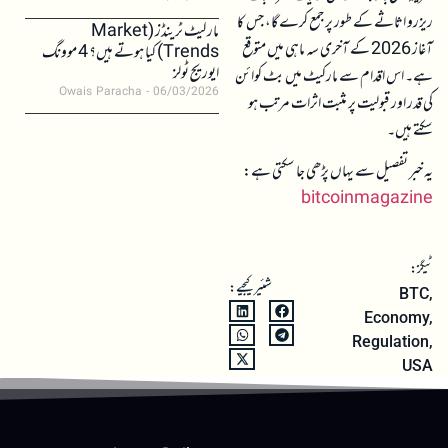
ریزرو اثاثے کے طور پر جمع کرے گا، جس کا
مارکیٹ ٹرینڈز (Market
آغاز 2026 کے آخری سہ ماہی میں متوقع
Trends) کیا ہوتے ہیں؟ 4 موونگ
ایوریج ٹولز
ہے۔ اس اقدام سے مارکیٹ میں بٹ کوائن
Owais Paracha
06/03/2026
کی قدر اور قبولیت پر مثبت اثرات مرتب ہو
سکتے ہیں۔
یہ خبر تفصیل سے یہاں پڑھی جا سکتی ہے:
bitcoinmagazine
ٹیگز:
شئیر کیجیے:
BTC
,
Economy
,
Regulation
,
USA