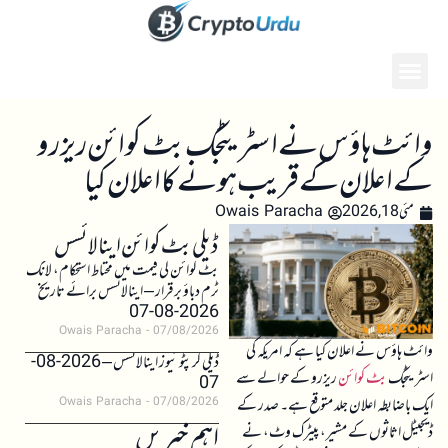
وائٹ ہاؤس نے اسٹریٹجک بٹ کوائن ریزرو
کے اعلان کے قریب ہونے کا اعلان کیا
مئی 18, 2026
Owais Paracha
ڈیلی بٹ کوائن اینالائسس
بٹ کوائن کی قیمت میں محتاط استحکام، لانگ
ٹرم دباؤ برقرار – اینالائسس برائے تاریخ
2026-08-07
Owais Paracha
07/08/2026
وائٹ ہاؤس نے اعلان کیا ہے کہ امریکہ کی
ڈیلی کرپٹو نیوز اینالائسس – 2026-08-
اسٹریٹجک
بٹ کوائن
ریزرو کے حوالے سے
07
ایک باضابطہ اعلان جلد متوقع ہے۔ صدر کے
Owais Paracha
07/08/2026
اہم خبریں
ڈیجیٹل اثاثوں کے مشیر، پیٹرک وٹ، نے