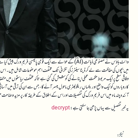
وائٹ ہاؤس نے مصنوعی ذہانت (AI) کے حوالے سے ایک قومی پالیسی فر
کاروباروں کو ایک واضح اور یکساں ریگولیٹری ماحول میسر آئے گا، جس سے ان کی ترقی میں آسانی ہوگ
آئندہ چند ماہ میں اس فریم ورک کی تفصیلات اور اس کے اطلاق کے طریقہ کار پر مزید وضاحت متوقع ہے، جو AI کی صنعت اور صارفین دونوں کے لیے اہ
یہ خبر تفصیل سے یہاں پڑھی جا سکتی ہے:
decrypt
ٹیگز: