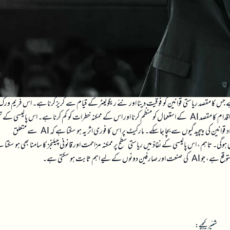
یم ورک پیش کیا ہے جس کا مقصد ریاستی قوانین کو فوقیت دینا اور نئے ریگولیٹر کے قیام سے گریز کرنا ہے۔ اس فریم ورک
میں بچوں کی حفاظت سے لے کر ڈیٹا سینٹرز کی نگرانی تک مختلف اہم موضوعات شامل ہیں۔ اس اقدام کا مقصد AI کے استعمال کو منظم کرنا اور اس کے ممکنہ خطرات کو کم کرنا ہے۔ اس پالی
وفاقی سطح پر ایک مربوط حکمت عملی اپنانے کی کوشش کی گئی ہے تاکہ مختلف ریاستوں میں متضاد قوانین کی پیچیدگیوں سے بچا جا سکے۔ مارکیٹ پر اس کا فوری اثر یہ ہو سکتا ہے کہ AI سے متعلق
ی۔ تاہم، اس پالیسی کے نفاذ میں ریاستی سطح پر ممکنہ مزاحمت اور قانونی چیلنجز کا سامنا بھی ہو سکتا
م ثابت ہو سکتی ہے۔
شئیر کیجیے: