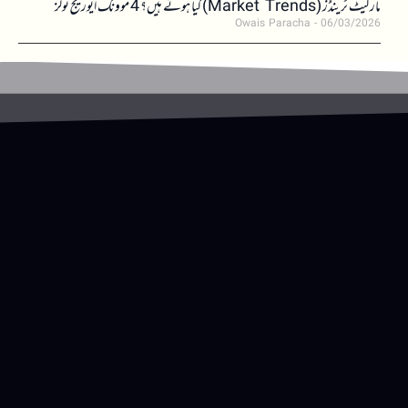
مارکیٹ ٹرینڈز (Market Trends) کیا ہوتے ہیں؟ 4 موونگ ایوریج ٹولز
Owais Paracha
06/03/2026