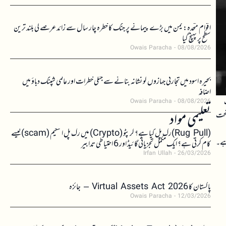
اقوام متحدہ: یمن میں بڑے پیمانے پر جنگ کا خطرہ چار سال سے زائد عرصے کی بلند ترین
سطح پر پہنچ گیا
Owais Paracha
08/08/2026
بحیرہ اسود میں تجارتی جہازوں کو نشانہ بنانے سے جنگی خطرات اور عالمی شپنگ دباؤ میں
اضافہ
Owais Paracha
08/08/2026
تعلیمی مواد
سی کے تحت
(Rug Pull)رگ پل کیا ہے؟ کرپٹو (Crypto) میں رگ پل اسکیم (scam)کیسے
 ہے۔
کام کرتی ہے؟ ایک مکمل تجزیاتی گائیڈ اور 6 احتیاطی تدابیر
Irfan Ullah
26/03/2026
پاکستان کا Virtual Assets Act 2026 – جائزہ
Owais Paracha
12/03/2026