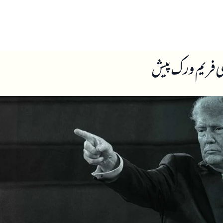
ں
ہمارے بارے میں
ی فریم ورک پیش