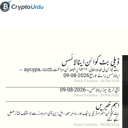
ڈیلی بٹ کوائن اینالائسس
بٹ کوائن کی محدود بحالی، ۶۵۴۱۹ پر فیصلہ کن مزاحمت ಎದುار аусура –
اینالائسس برائے تاریخ 2026-08-09
Owais Paracha
09/08/2026
ڈیلی کرپٹو نیوز اینالائسس – 2026-08-09
Owais Paracha
09/08/2026
اہم خبریں
بٹ کوائن انفراسٹرکچر پر ایک اور سائبر حملہ، ایل این ڈی سرورز سے لائٹننگ فنڈز منتقل
کیے گئے
Owais Paracha
08/08/2026