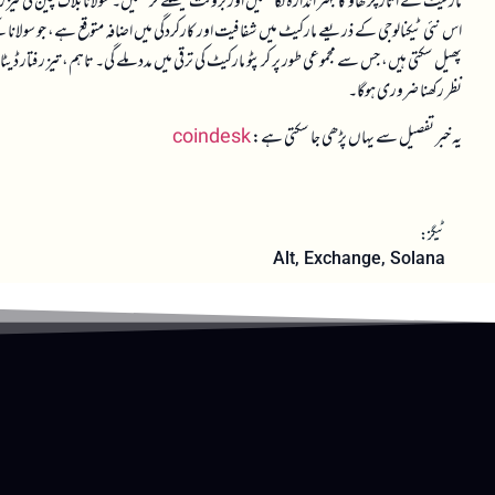
مارکیٹ کے اتار چڑھاؤ کا بہتر اندازہ لگا سکیں اور بروقت فیصلے کر سکیں۔ سولانا بلاک چین کی تیز
اس نئی ٹیکنالوجی کے ذریعے مارکیٹ میں شفافیت اور کارکردگی میں اضافہ متوقع ہے، جو سولانا
پھیل سکتی ہیں، جس سے مجموعی طور پر کرپٹو مارکیٹ کی ترقی میں مدد ملے گی۔ تاہم، تیز رفتار ڈی
نظر رکھنا ضروری ہوگا۔
یہ خبر تفصیل سے یہاں پڑھی جا سکتی ہے:
coindesk
ٹیگز:
Alt
,
Exchange
,
Solana