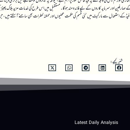
 رفتاری اور کم فیس کی وجہ سے یہ فیڈ خاص طور پر اہم ہے، کیونکہ یہ تاجروں کو مقابلے میں برتری دیتا 
 کے صارفین اور سرمایہ کاروں کے لیے فائدہ مند ہو گا۔ مستقبل میں اس طرح کی خدمات مزید بلاک چینز
ٹا فیڈ کے استعمال سے مارکیٹ میں نئی قسم کی حکمت عملیوں اور ممکنہ خطرات بھی سامنے آ سکتے ہیں، جن
شئیر کیجیے:
Latest Daily Analysis