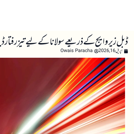
صفحہ اول
کرپٹو اینالائسس
تعلیم
اہم کرپٹو خبری
ڈبل زیرو ایج کے ذریعے سولانا کے لیے تیز رفتار ڈیٹا
اپریل 16, 2026
Owais Paracha