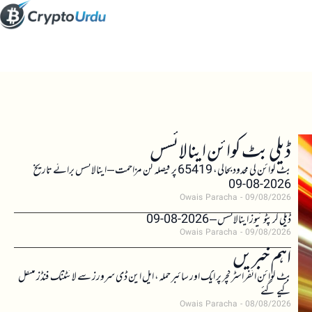
ڈیلی بٹ کوائن اینالائسس
بٹ کوائن کی محدود بحالی، 65419 پر فیصلہ کن مزاحمت – اینالائسس برائے تاریخ
2026-08-09
Owais Paracha
09/08/2026
ڈیلی کرپٹو نیوز اینالائسس – 2026-08-09
Owais Paracha
09/08/2026
اہم خبریں
بٹ کوائن انفراسٹرکچر پر ایک اور سائبر حملہ، ایل این ڈی سرورز سے لائٹننگ فنڈز منتقل
کیے گئے
Owais Paracha
08/08/2026