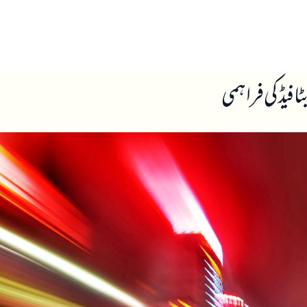
ں
ہمارے بارے میں
 فیڈ کی فراہمی