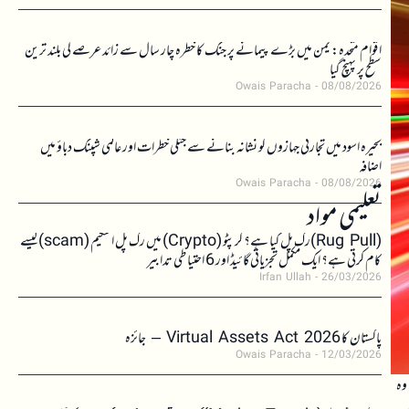
اقوام متحدہ: یمن میں بڑے پیمانے پر جنگ کا خطرہ چار سال سے زائد عرصے کی بلند ترین
سطح پر پہنچ گیا
Owais Paracha
08/08/2026
بحیرہ اسود میں تجارتی جہازوں کو نشانہ بنانے سے جنگی خطرات اور عالمی شپنگ دباؤ میں
اضافہ
Owais Paracha
08/08/2026
تعلیمی مواد
(Rug Pull)رگ پل کیا ہے؟ کرپٹو (Crypto) میں رگ پل اسکیم (scam)کیسے
کام کرتی ہے؟ ایک مکمل تجزیاتی گائیڈ اور 6 احتیاطی تدابیر
Irfan Ullah
26/03/2026
پاکستان کا Virtual Assets Act 2026 – جائزہ
Owais Paracha
12/03/2026
وہ