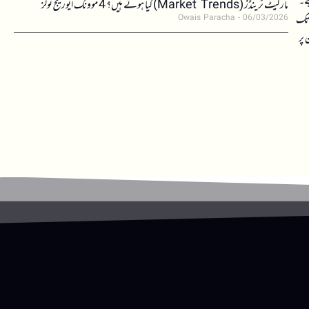
ہے۔
مارکیٹ ٹرینڈز (Market Trends) کیا ہوتے ہیں؟ 4 موونگ ایوریج ٹولز
 تک
Owais Paracha
06/03/2026
 پر