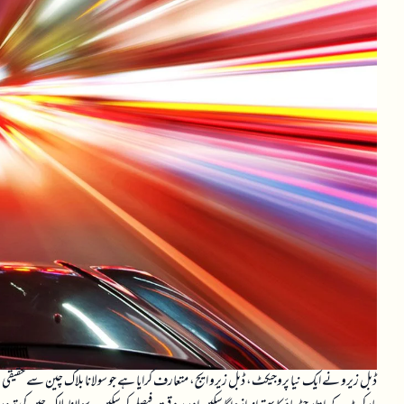
ڈبل زیرو نے ایک نیا پروجیکٹ، ڈبل زیرو ایج، متعارف کرایا ہے جو سولانا بلاک چین سے حقیقی و