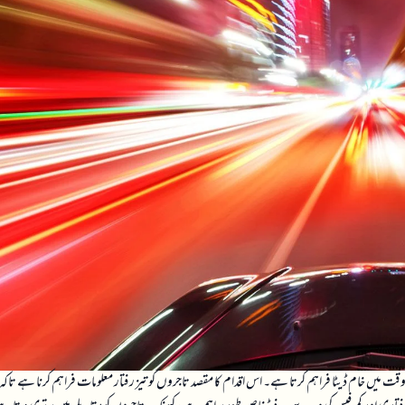
قت میں خام ڈیٹا فراہم کرتا ہے۔ اس اقدام کا مقصد تاجروں کو تیز رفتار معلومات فراہم کرنا ہے تاکہ 