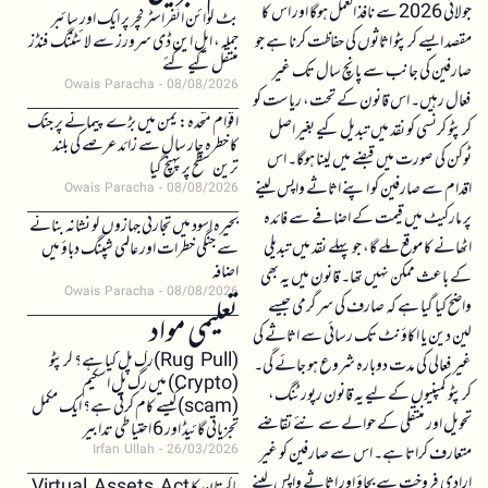
جولائی 2026 سے نافذ العمل ہوگا اور اس کا
بٹ کوائن انفراسٹرکچر پر ایک اور سائبر
مقصد ایسے کرپٹو اثاثوں کی حفاظت کرنا ہے جو
حملہ، ایل این ڈی سرورز سے لائٹننگ فنڈز
منتقل کیے گئے
صارفین کی جانب سے پانچ سال تک غیر
Owais Paracha
08/08/2026
فعال رہیں۔ اس قانون کے تحت، ریاست کو
اقوام متحدہ: یمن میں بڑے پیمانے پر جنگ
کرپٹو کرنسی کو نقد میں تبدیل کیے بغیر اصل
کا خطرہ چار سال سے زائد عرصے کی بلند
ٹوکن کی صورت میں قبضے میں لینا ہوگا۔ اس
ترین سطح پر پہنچ گیا
اقدام سے صارفین کو اپنے اثاثے واپس لینے
Owais Paracha
08/08/2026
پر مارکیٹ میں قیمت کے اضافے سے فائدہ
بحیرہ اسود میں تجارتی جہازوں کو نشانہ بنانے
اٹھانے کا موقع ملے گا، جو پہلے نقد میں تبدیلی
سے جنگی خطرات اور عالمی شپنگ دباؤ میں
اضافہ
کے باعث ممکن نہیں تھا۔ قانون میں یہ بھی
Owais Paracha
08/08/2026
واضح کیا گیا ہے کہ صارف کی سرگرمی جیسے
تعلیمی مواد
لین دین یا اکاؤنٹ تک رسائی سے اثاثے کی
(Rug Pull)رگ پل کیا ہے؟ کرپٹو
غیر فعالی کی مدت دوبارہ شروع ہو جائے گی۔
(Crypto) میں رگ پل اسکیم
کرپٹو کمپنیوں کے لیے یہ قانون رپورٹنگ،
(scam)کیسے کام کرتی ہے؟ ایک مکمل
تحویل اور منتقلی کے حوالے سے نئے تقاضے
تجزیاتی گائیڈ اور 6 احتیاطی تدابیر
متعارف کراتا ہے۔ اس سے صارفین کو غیر
Irfan Ullah
26/03/2026
ارادی فروخت سے بچاؤ اور اثاثے واپس لینے