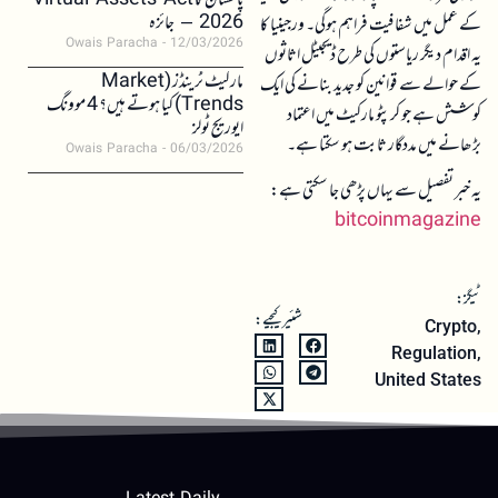
پاکستان کا Virtual Assets Act
2026 – جائزہ
کے عمل میں شفافیت فراہم ہوگی۔ ورجینیا کا
Owais Paracha
12/03/2026
یہ اقدام دیگر ریاستوں کی طرح ڈیجیٹل اثاثوں
مارکیٹ ٹرینڈز (Market
کے حوالے سے قوانین کو جدید بنانے کی ایک
Trends) کیا ہوتے ہیں؟ 4 موونگ
کوشش ہے جو کرپٹو مارکیٹ میں اعتماد
ایوریج ٹولز
بڑھانے میں مددگار ثابت ہو سکتا ہے۔
Owais Paracha
06/03/2026
یہ خبر تفصیل سے یہاں پڑھی جا سکتی ہے:
bitcoinmagazine
ٹیگز:
شئیر کیجیے:
Crypto
,
Regulation
,
United States