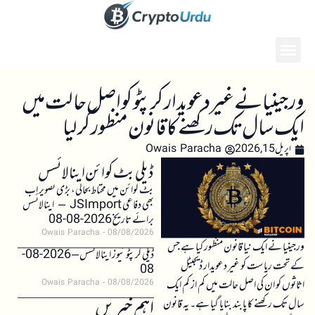
ورجینیا نے غیر دعویدار کرپٹو کو اصل حالت میں
ایک سال تک رکھنے کا قانون منظور کر لیا
اپریل 15, 2026
Owais Paracha
ڈیلی بٹ کوائن اینالائسس
بٹ کوائن میں محتاط بحالی، بڑی تصویر اب
بھی دفاعی JSImport – اینالائسس
برائے تاریخ 2026-08-08
Owais Paracha
08/08/2026
ورجینیا نے ایک نیا قانون منظور کیا ہے جس
ڈیلی کرپٹو نیوز اینالائسس – 2026-08-
کے تحت ریاست کو غیر دعویدار ڈیجیٹل
08
اثاثوں کو ان کی اصل حالت میں کم از کم ایک
Owais Paracha
08/08/2026
اہم خبریں
سال تک رکھنے کا پابند بنایا گیا ہے۔ یہ قانون