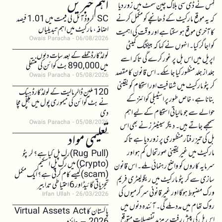
اہم خبریں
لُمِس نے ڈی سی بلاک چین سمٹ میں زور دیا
کہ یہ موقع مارکیٹ کے ڈھانچے کو مکمل کرنے
SC کروڈ آئل کی قیمت میں 1.01 فیصد
اضافہ، مارکیٹ میں اہم تبدیلیاں
کا آخری موقع ہو سکتا ہے اور وقت کی اہمیت
Owais Paracha
06/08/2026
کو اجاگر کیا۔ انہوں نے کہا کہ بینکنگ کمیٹی
کولڈکارڈ حملے کے بعد سات دنوں
اپریل میں اس بل پر غور کرے گی تاکہ اسے
میں 890,000 بٹ کوائن کی منتقلی
جلد از جلد منظور کیا جا سکے۔ اس قانون کا مقصد
Owais Paracha
05/08/2026
کرپٹو مارکیٹ میں شفافیت اور استحکام کو یقینی
120 ملین ڈالر مالیت کے کولڈکارڈ ہیک
بنانا ہے، خاص طور پر اسٹیبلی کوائنز کے
نے بٹ کوائن کی میموری پول میں ہلچل مچا
حوالے سے جو مالیاتی استحکام کے لیے اہم
دی
Owais Paracha
05/08/2026
سمجھے جاتے ہیں۔ دیگر سینیٹرز نے بھی اس
تعلیمی مواد
بل کی تیز رفتار منظوری پر زور دیا ہے تاکہ
مارکیٹ میں غیر یقینی صورتحال کم ہو اور
(Rug Pull)رگ پل کیا ہے؟ کرپٹو
(Crypto) میں رگ پل اسکیم
سرمایہ کاروں کو واضح رہنمائی ملے۔ اس قانون
(scam)کیسے کام کرتی ہے؟ ایک مکمل
سازی سے کرپٹو مارکیٹ میں ریگولیٹری فریم
تجزیاتی گائیڈ اور 6 احتیاطی تدابیر
ورک مضبوط ہوگا اور غیر قانونی سرگرمیوں کی
Irfan Ullah
26/03/2026
روک تھام میں مدد ملے گی۔ آئندہ دنوں میں
پاکستان کا Virtual Assets Act
اس بل کی پیش رفت پر مزید تفصیلات متوقع