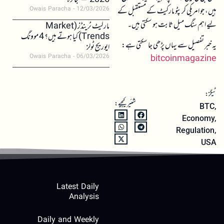
2026 – جائزہ
ہیں، جو امریکی کرپٹو مارکیٹ کے مستقبل کے
Owais Paracha
12/03/2026
لیے اہم سنگ میل ثابت ہو سکتی ہیں۔
مارکیٹ ٹرینڈز (Market
Trends) کیا ہوتے ہیں؟ 4 موونگ
یہ خبر تفصیل سے یہاں پڑھی جا سکتی ہے:
ایوریج ٹولز
Owais Paracha
06/03/2026
bitcoinmagazine
ٹیگز:
شئیر کیجیے:
BTC
,
Economy
,
Regulation
,
USA
Latest Daily
Analysis
Daily and Weekly