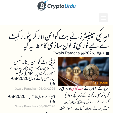
امریکی سینیٹرز نے بٹ کوائن اور کرپٹو مارکیٹ
کے لیے فوری قانون سازی کا مطالبہ کیا
مارچ 18, 2026
Owais Paracha
ڈیلی بٹ کوائن اینالائسس
بٹ کوائن کی قیمت میں محتاط بہتری کے
آثار، مارکیٹ میں استحکام کی توقع –
اینالائسس برائے تاریخ 2026-08-
06
امریکہ کے سینیٹرز نے
بٹ کوائن
اور وسیع تر
Owais Paracha
06/08/2026
کرپٹو کرنسی مارکیٹ کے ڈھانچے کو واضح
ڈیلی کرپٹو نیوز اینالائسس – 2026-08-
06
کرنے کے لیے قانون سازی کو جلد از جلد
Owais Paracha
06/08/2026
آگے بڑھانے کا مطالبہ کیا ہے۔ سینیٹر سنتھیا