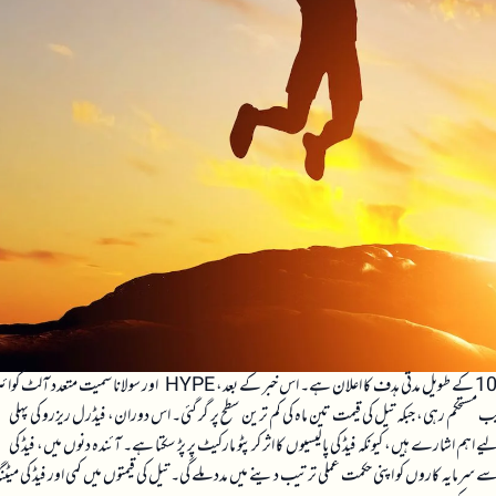
یونیسواپ کی قیمت میں نمایاں اضافہ دیکھا گیا ہے، جس کی وجہ اسٹینڈرڈ چارٹرڈ کی جانب سے $100 کے طویل مدتی ہدف کا اعلان ہے۔ اس خبر کے بعد، HYPE اور سولانا سمیت متعدد آلٹ
ریباً $66,000 کے قریب مستحکم رہی، جبکہ تیل کی قیمت تین ماہ کی کم ترین سطح پر گر گئی۔ اس دوران، فیڈرل ریزرو کی پہلی
اشارے ہیں، کیونکہ فیڈ کی پالیسیوں کا اثر کرپٹو مارکیٹ پر پڑ سکتا ہے۔ آئندہ دنوں میں، فیڈ کی
رمایہ کاروں کو اپنی حکمت عملی ترتیب دینے میں مدد ملے گی۔ تیل کی قیمتوں میں کمی اور فیڈ کی می