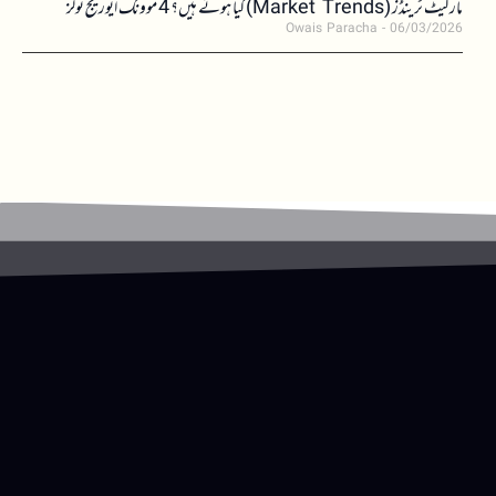
مارکیٹ ٹرینڈز (Market Trends) کیا ہوتے ہیں؟ 4 موونگ ایوریج ٹولز
Owais Paracha
06/03/2026