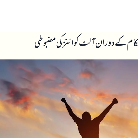
ں
ہمارے بارے میں