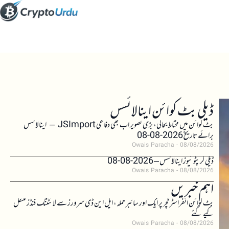
ڈیلی بٹ کوائن اینالائسس
بٹ کوائن میں محتاط بحالی، بڑی تصویر اب بھی دفاعی JSImport – اینالائسس
برائے تاریخ 2026-08-08
Owais Paracha
08/08/2026
ڈیلی کرپٹو نیوز اینالائسس – 2026-08-08
Owais Paracha
08/08/2026
اہم خبریں
بٹ کوائن انفراسٹرکچر پر ایک اور سائبر حملہ، ایل این ڈی سرورز سے لائٹننگ فنڈز منتقل
کیے گئے
Owais Paracha
08/08/2026