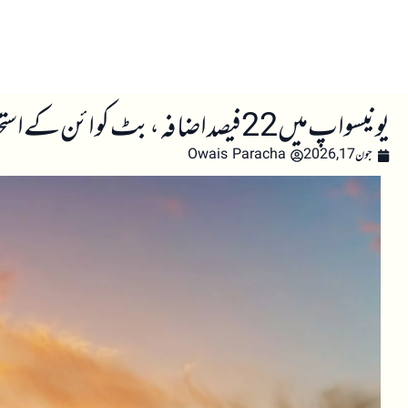
صفحہ اول
کرپٹو اینالائسس
تعلیم
اہم کرپٹو خبری
یونیسواپ میں 22 فیصد اضافہ، بٹ کوائن کے استحکام کے دوران آلٹ کوائنز کی مضبوطی
جون 17, 2026
Owais Paracha