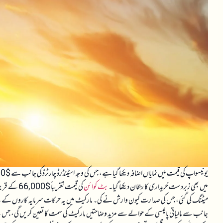
میں بھی زبردست خریداری کا رجحان دیکھا گیا۔
بٹ کوائن
کی قیمت تق
میٹنگ کی گئی، جس کی صدارت کیون وارش نے کی۔ مارکیٹ میں یہ حرکات سرمایہ کاروں کے لیے اہم 
جانب سے مالیاتی پالیسی کے حوالے سے مزید وضاحتیں مارکیٹ کی سمت کا تعین کریں گی، جس سے س