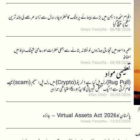
اقوام متحدہ: یمن میں بڑے پیمانے پر جنگ کا خطرہ چار سال سے زائد عرصے کی بلند ترین
سطح پر پہنچ گیا
Owais Paracha
08/08/2026
بحیرہ اسود میں تجارتی جہازوں کو نشانہ بنانے سے جنگی خطرات اور عالمی شپنگ دباؤ میں
اضافہ
Owais Paracha
08/08/2026
تعلیمی مواد
(Rug Pull)رگ پل کیا ہے؟ کرپٹو (Crypto) میں رگ پل اسکیم (scam)کیسے
کام کرتی ہے؟ ایک مکمل تجزیاتی گائیڈ اور 6 احتیاطی تدابیر
Irfan Ullah
26/03/2026
 کوائنز
پاکستان کا Virtual Assets Act 2026 – جائزہ
Owais Paracha
12/03/2026
ٹنگ