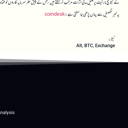
کے نتائج مارکیٹ پر قلیل مدتی اثرات مرتب کر سکتے ہیں، جس کے پیش نظر سرمایہ کاروں کو م
یہ خبر تفصیل سے یہاں پڑھی جا سکتی ہے:
coindesk
ٹیگز:
Alt
,
BTC
,
Exchange
nalysis