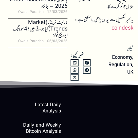
پاکستان کا Virtual Assets Act
2026 – جائزہ
مثال قائم کرے گا۔
Owais Paracha
12/03/2026
یہ خبر تفصیل سے یہاں پڑھی جا سکتی ہے:
مارکیٹ ٹرینڈز (Market
coindesk
Trends) کیا ہوتے ہیں؟ 4 موونگ
ایوریج ٹولز
Owais Paracha
06/03/2026
ٹیگز:
شئیر کیجیے:
Economy
,
Regulation
,
UK
Latest Daily
Analysis
Daily and Weekly
Bitcoin Analysis