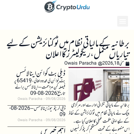
برطانیہ کے مالیاتی نظام میں ٹوکنائزیشن کے لیے
تیاریاں مکمل، ریگولیٹرز کا اعلان
مئی 18, 2026
Owais Paracha
ڈیلی بٹ کوائن اینالائسس
بٹ کوائن کی محدود بحالی، 65419 پر
فیصلہ کن مزاحمت – اینالائسس برائے
تاریخ 2026-08-09
Owais Paracha
09/08/2026
برطانیہ کے مالیاتی نگرانی ادارے اور مرکزی
ڈیلی کرپٹو نیوز اینالائسس – 2026-08-
بینک نے مالیاتی نظام میں ٹوکنائزیشن کے نفاذ
09
کے لیے اپنی حکمت عملی کا اعلان کیا ہے۔
Owais Paracha
09/08/2026
اہم خبریں
اس منصوبے کے تحت مستحکم کرپٹو کرنسیوں