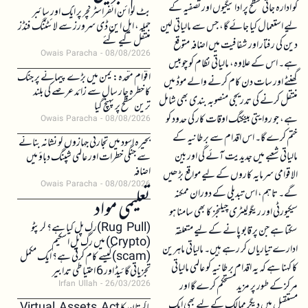
کو ادارہ جاتی سطح پر ادائیگیوں اور تصفیہ کے
بٹ کوائن انفراسٹرکچر پر ایک اور سائبر
لیے استعمال کیا جائے گا، جس سے مالیاتی لین
حملہ، ایل این ڈی سرورز سے لائٹننگ فنڈز
منتقل کیے گئے
دین کی رفتار اور شفافیت میں اضافہ متوقع
Owais Paracha
08/08/2026
ہے۔ اس کے علاوہ، مالیاتی نظام کو چوبیس
اقوام متحدہ: یمن میں بڑے پیمانے پر جنگ
گھنٹے اور سات دن کام کرنے والے موڈ میں
کا خطرہ چار سال سے زائد عرصے کی بلند
منتقل کرنے کی تدریجی منصوبہ بندی بھی شامل
ترین سطح پر پہنچ گیا
ہے، جو روایتی بینکنگ اوقات کار کی حدود کو
Owais Paracha
08/08/2026
ختم کرے گا۔ اس اقدام سے برطانیہ کے
بحیرہ اسود میں تجارتی جہازوں کو نشانہ بنانے
مالیاتی شعبے میں جدیدیت آئے گی اور بین
سے جنگی خطرات اور عالمی شپنگ دباؤ میں
اضافہ
الاقوامی سرمایہ کاروں کے لیے مواقع بڑھیں
Owais Paracha
08/08/2026
گے۔ تاہم، اس تبدیلی کے دوران ممکنہ
تعلیمی مواد
سیکیورٹی اور ریگولیٹری چیلنجز کا بھی سامنا ہو
(Rug Pull)رگ پل کیا ہے؟ کرپٹو
سکتا ہے جن پر قابو پانے کے لیے متعلقہ
(Crypto) میں رگ پل اسکیم
ادارے تیاریاں کر رہے ہیں۔ مالیاتی ماہرین
(scam)کیسے کام کرتی ہے؟ ایک مکمل
کا کہنا ہے کہ یہ اقدام برطانیہ کو عالمی مالیاتی
تجزیاتی گائیڈ اور 6 احتیاطی تدابیر
مرکز کے طور پر مزید مستحکم کرے گا اور
Irfan Ullah
26/03/2026
مستقبل میں دیگر ممالک کے لیے بھی ایک