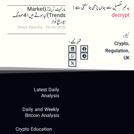
یہ خبر تفصیل سے یہاں پڑھی جا سکتی ہے:
مارکیٹ ٹرینڈز (Market
decrypt
Trends) کیا ہوتے ہیں؟ 4 موونگ
ایوریج ٹولز
Owais Paracha
06/03/2026
ٹیگز:
شئیر کیجیے:
Crypto
,
Regulation
,
UK
Latest Daily
Analysis
Daily and Weekly
Bitcoin Analysis
Crypto Education