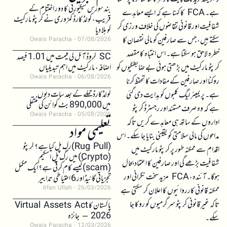
بند سورس سیکیورٹی کا دور اختتام کے
ہے۔ FCA کا کہنا ہے کہ ایسے معاہدے
قریب، کولڈ کارڈ کمزوری نے کرپٹو مارکیٹ
شفافیت اور قانونی تقاضوں کی خلاف ورزی کر
کو ہلا دیا
سکتے ہیں، جس سے صارفین کو مالی نقصان کا
Owais Paracha
07/08/2026
خطرہ لاحق ہو سکتا ہے۔ اس انتباہ کا مقصد
SC کروڈ آئل کی قیمت میں 1.01 فیصد
کرپٹو مارکیٹ میں بڑھتی ہوئی بے ضابطگیوں کو
اضافہ، مارکیٹ میں اہم تبدیلیاں
Owais Paracha
06/08/2026
روکنا اور صارفین کے مفادات کا تحفظ کرنا
کولڈکارڈ حملے کے بعد سات دنوں
ہے۔ پریمیئر لیگ کلبوں کو ہدایت دی گئی
میں 890,000 بٹ کوائن کی منتقلی
ہے کہ وہ صرف مستند اور رجسٹرڈ کرپٹو
Owais Paracha
05/08/2026
اداروں کے ساتھ ہی معاہدے کریں تاکہ
تعلیمی مواد
مداحوں کی مالی سلامتی کو یقینی بنایا جا سکے۔ اس
(Rug Pull)رگ پل کیا ہے؟ کرپٹو
اقدام سے ممکنہ طور پر کرپٹو مارکیٹ میں
(Crypto) میں رگ پل اسکیم
شفافیت بڑھے گی اور صارفین کا اعتماد بحال
(scam)کیسے کام کرتی ہے؟ ایک مکمل
ہوگا۔ آئندہ، FCA مزید سخت نگرانی اور
تجزیاتی گائیڈ اور 6 احتیاطی تدابیر
Irfan Ullah
26/03/2026
ممکنہ قانونی کارروائیوں کا اعلان کر سکتی ہے
تاکہ غیر قانونی کرپٹو سرگرمیوں کو روکا جا
پاکستان کا Virtual Assets Act
2026 – جائزہ
سکے۔
Owais Paracha
12/03/2026