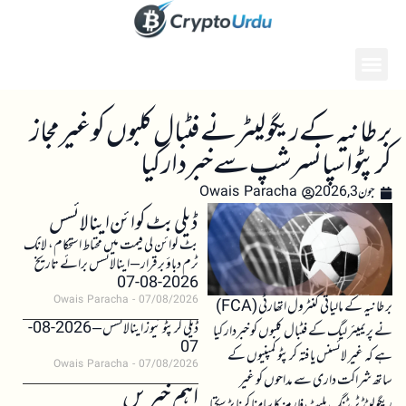
برطانیہ کے ریگولیٹر نے فٹبال کلبوں کو غیر مجاز
کرپٹو اسپانسرشپ سے خبردار کیا
جون 3, 2026
Owais Paracha
ڈیلی بٹ کوائن اینالائسس
بٹ کوائن کی قیمت میں محتاط استحکام، لانگ
ٹرم دباؤ برقرار – اینالائسس برائے تاریخ
2026-08-07
Owais Paracha
07/08/2026
برطانیہ کے مالیاتی کنٹرول اتھارٹی (FCA)
ڈیلی کرپٹو نیوز اینالائسس – 2026-08-
نے پریمیئر لیگ کے فٹبال کلبوں کو خبردار کیا
07
ہے کہ غیر لائسنس یافتہ کرپٹو کمپنیوں کے
Owais Paracha
07/08/2026
ساتھ شراکت داری سے مداحوں کو غیر
اہم خبریں
ریگولیٹڈ ٹریڈنگ پلیٹ فارمز کا سامنا کرنا پڑ سکتا