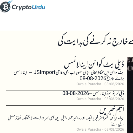
ڈیلی بٹ کوائن اینالائسس
بٹ کوائن میں محتاط بحالی، بڑی تصویر اب بھی دفاعی JSImport – اینالائسس
برائے تاریخ 2026-08-08
Owais Paracha
08/08/2026
ڈیلی کرپٹو نیوز اینالائسس – 2026-08-08
Owais Paracha
08/08/2026
اہم خبریں
بٹ کوائن انفراسٹرکچر پر ایک اور سائبر حملہ، ایل این ڈی سرورز سے لائٹننگ فنڈز منتقل
کیے گئے
Owais Paracha
08/08/2026