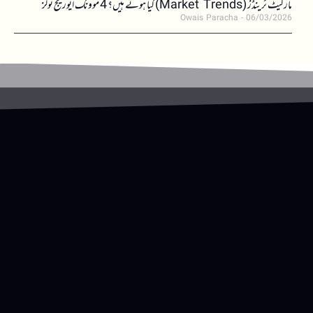
مارکیٹ ٹرینڈز (Market Trends) کیا ہوتے ہیں؟ 4 موونگ ایوریج ٹولز
Owais Paracha
06/03/2026