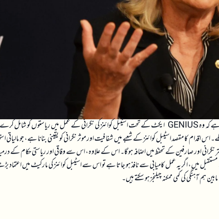
امریکی سینیٹرز، جن کی قیادت ریپبلکن سینیٹر سنتھیا لمس کر رہی ہیں، نے وزارت خزانہ پر زور دیا ہے کہ وہ GENIUS ایکٹ کے تحت اسٹیبل کوائنز کی نگرانی کے عمل میں ریاستوں کو شام
اس اقدام کا مقصد اسٹیبل کوائنز کے شعبے میں شفافیت اور موثر نگرانی کو یقینی بنانا ہے، جو مالیاتی است
ر نگرانی اور صارفین کے تحفظ میں اضافہ ہو گا۔ اس کے علاوہ، اس سے وفاقی اور ریاستی حکام کے درم
قبل میں، اگر یہ عمل کامیابی سے نافذ ہو جاتا ہے تو اس سے اسٹیبل کوائنز کی مارکیٹ میں اعتماد بڑھے
ین ہم آہنگی کی کمی ممکنہ چیلنجز ہو سکتے ہیں۔