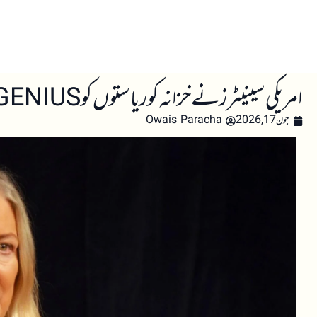
صفحہ اول
کرپٹو اینالائسس
تعلیم
اہم کرپٹو خبری
امریکی سینیٹرز نے خزانہ کو ریاستوں کو GENIUS ایکٹ کے تحت اسٹیبل کوائن نگرانی کے عمل سے خارج نہ کرنے کی ہدایت کی
جون 17, 2026
Owais Paracha