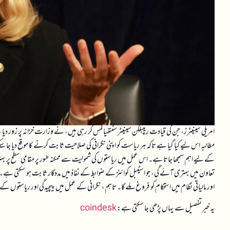
مطالبہ اس لیے کیا گیا ہے تاکہ ہر ریاست کو اپنی نگرانی کی صلاحیت ثابت کرنے کا موقع دیا جا سکے۔ 
کے لیے اہم سمجھا جاتا ہے۔ اس عمل میں ریاستوں کی شمولیت سے ممکنہ طور پر مقامی سطح پر بہت
تعاون میں بہتری آئے گی، جو اسٹیبل کوائنز کے ضوابط کے نفاذ میں مددگار ثابت ہو سکتی ہے۔ مست
اور مالیاتی نظام میں استحکام کو فروغ ملے گا۔ تاہم، نگرانی کے عمل میں پیچیدگی اور ریاستوں کے ماب
یہ خبر تفصیل سے یہاں پڑھی جا سکتی ہے:
coindesk