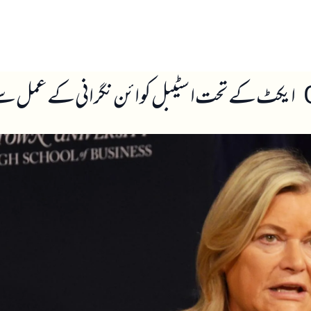
ں
ہمارے بارے میں