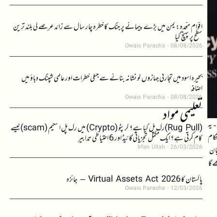
اقوام متحدہ: یمن میں بڑے پیمانے پر جنگ کا خطرہ چار سال سے زائد عرصے کی بلند ترین
سطح پر پہنچ گیا
Owais Paracha
08/08/2026
بحیرہ اسود میں تجارتی جہازوں کو نشانہ بنانے سے جنگی خطرات اور عالمی شپنگ دباؤ میں
اضافہ
Owais Paracha
08/08/2026
تعلیمی مواد
ل کرے۔ یہ
(Rug Pull)رگ پل کیا ہے؟ کرپٹو (Crypto) میں رگ پل اسکیم (scam)کیسے
حکام
کام کرتی ہے؟ ایک مکمل تجزیاتی گائیڈ اور 6 احتیاطی تدابیر
Irfan Ullah
26/03/2026
یان
 گا
پاکستان کا Virtual Assets Act 2026 – جائزہ
Owais Paracha
12/03/2026