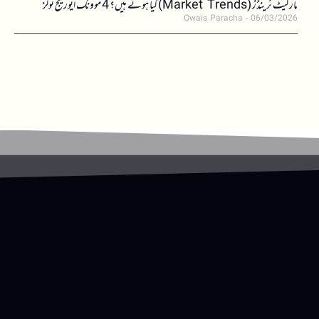
مارکیٹ ٹرینڈز (Market Trends) کیا ہوتے ہیں؟ 4 موونگ ایوریج ٹولز
Owais Paracha
06/03/2026