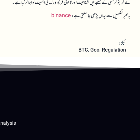
نے کرپٹو کرنسی کے شعبے میں شفافیت اور قانونی فریم ورک کی اہمیت کو اجاگر کیا ہے۔
یہ خبر تفصیل سے یہاں پڑھی جا سکتی ہے:
binance
ٹیگز:
BTC
,
Geo
,
Regulation
nalysis