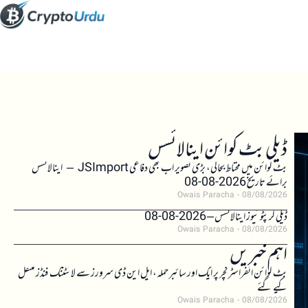
ڈیلی بٹ کوائن اینالائسس
بٹ کوائن میں محتاط بحالی، بڑی تصویر اب بھی دفاعی JSImport – اینالائسس
برائے تاریخ 2026-08-08
Owais Paracha
08/08/2026
ڈیلی کرپٹو نیوز اینالائسس – 2026-08-08
Owais Paracha
08/08/2026
اہم خبریں
بٹ کوائن انفراسٹرکچر پر ایک اور سائبر حملہ، ایل این ڈی سرورز سے لائٹننگ فنڈز منتقل
کیے گئے
Owais Paracha
08/08/2026