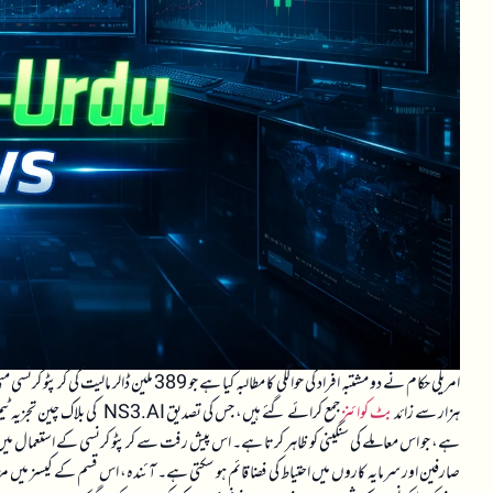
ہزار سے زائد
بٹ کوائن
ز جمع کرائے گئے ہیں، جس کی 
ہے، جو اس معاملے کی سنگینی کو ظاہر کرتا ہے۔ اس پیش رفت سے کرپٹو کرنسی کے استعمال میں ب
صارفین اور سرمایہ کاروں میں احتیاط کی فضا قائم ہو سکتی ہے۔ آئندہ، اس قسم کے کیسز میں مزید 