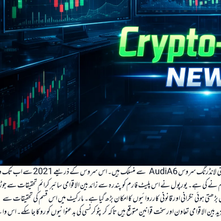
امریکی حکام نے دو مشتبہ افراد کی حوالگی کا مطالبہ کیا ہے جو 389 ملین ڈالر مالیت کی کرپٹو کرنسی منی لانڈرنگ سروس AudiA6 سے منسلک ہیں۔ 
تصدیق NS3.AI کی بلاک چین تجزیہ ٹیم نے کی ہے۔ یورپول نے اس پلیٹ فارم کو پندرہ سے زائد بین الاقوامی سائبر کرائم تحقیقات سے جوڑ
ڑھتی ہوئی نگرانی اور قانونی کارروائیوں کا امکان بڑھ گیا ہے۔ مارکیٹ میں اس قسم کی تحقیقات سے
بین الاقوامی تعاون اور سخت قوانین متوقع ہیں تاکہ کرپٹو کرنسی کی بدعنوانیوں کو روکا جا سکے۔ اس وا