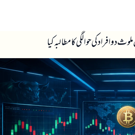
ں
ہمارے بارے میں