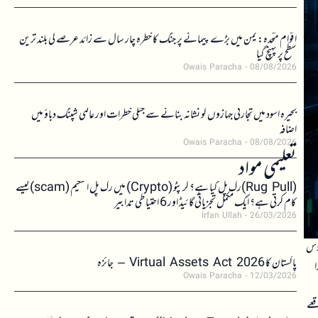
اقوام متحدہ: یمن میں بڑے پیمانے پر جنگ کا خطرہ چار سال سے زائد عرصے کی بلند ترین
سطح پر پہنچ گیا
Owais Paracha
08/08/2026
بحیرہ اسود میں تجارتی جہازوں کو نشانہ بنانے سے جنگی خطرات اور عالمی شپنگ دباؤ میں
اضافہ
Owais Paracha
08/08/2026
تعلیمی مواد
(Rug Pull)رگ پل کیا ہے؟ کرپٹو (Crypto) میں رگ پل اسکیم (scam)کیسے
کام کرتی ہے؟ ایک مکمل تجزیاتی گائیڈ اور 6 احتیاطی تدابیر
Irfan Ullah
26/03/2026
اس سروس کے ذریعے 2021 سے اب تک دس
پاکستان کا Virtual Assets Act 2026 – جائزہ
ا
Owais Paracha
12/03/2026
قعے