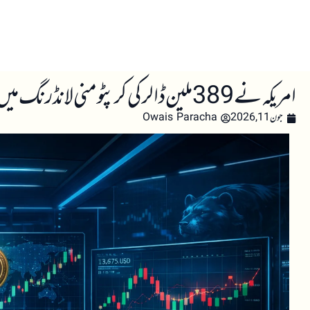
صفحہ اول
کرپٹو اینالائسس
تعلیم
اہم کرپٹو خبری
امریکہ نے 389 ملین ڈالر کی کرپٹو منی لانڈرنگ میں ملوث دو افراد کی حوالگی کا مطالبہ کیا
جون 11, 2026
Owais Paracha