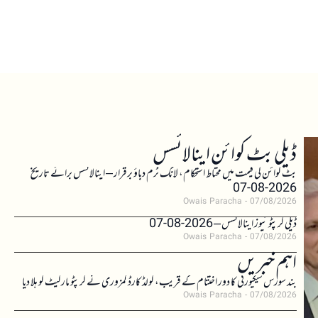
ڈیلی بٹ کوائن اینالائسس
بٹ کوائن کی قیمت میں محتاط استحکام، لانگ ٹرم دباؤ برقرار – اینالائسس برائے تاریخ
2026-08-07
Owais Paracha
07/08/2026
ڈیلی کرپٹو نیوز اینالائسس – 2026-08-07
Owais Paracha
07/08/2026
اہم خبریں
بند سورس سیکیورٹی کا دور اختتام کے قریب، کولڈ کارڈ کمزوری نے کرپٹو مارکیٹ کو ہلا دیا
Owais Paracha
07/08/2026