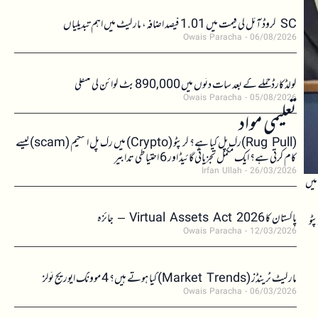
SC کروڈ آئل کی قیمت میں 1.01 فیصد اضافہ، مارکیٹ میں اہم تبدیلیاں
Owais Paracha
06/08/2026
کولڈکارڈ حملے کے بعد سات دنوں میں 890,000 بٹ کوائن کی منتقلی
Owais Paracha
05/08/2026
تعلیمی مواد
(Rug Pull)رگ پل کیا ہے؟ کرپٹو (Crypto) میں رگ پل اسکیم (scam)کیسے
کام کرتی ہے؟ ایک مکمل تجزیاتی گائیڈ اور 6 احتیاطی تدابیر
Irfan Ullah
26/03/2026
 ہے کہ وہ کمیشن کی قیادت کو جلد از جلد مکمل کریں۔ CFTC امریکہ میں
پاکستان کا Virtual Assets Act 2026 – جائزہ
ٹو
Owais Paracha
12/03/2026
مارکیٹ ٹرینڈز (Market Trends) کیا ہوتے ہیں؟ 4 موونگ ایوریج ٹولز
Owais Paracha
06/03/2026