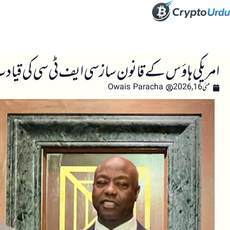
صفحہ اول
کرپٹو اینالائسس
تعلیم
اہم کرپٹو خبری
امریکی ہاؤس کے قانون ساز سی ایف ٹی سی کی قی
مئی 16, 2026
Owais Paracha