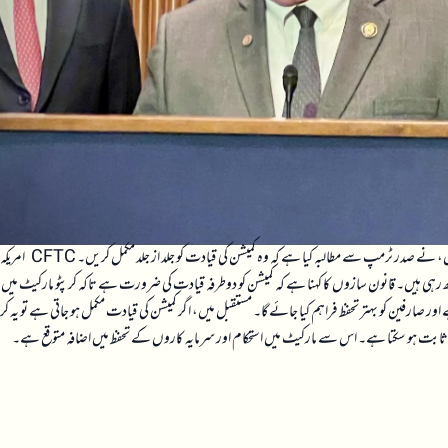
امریکی ہاؤس کے سینئر قانون ساز جو کموڈیٹی فیوچرز ٹریڈنگ کمیشن (CFTC) کی نگرانی کرتے ہیں، نے صدر ٹرمپ سے مطالبہ کیا
 رہی ہیں۔ قانون سازوں کا کہنا ہے کہ کمیشن کو دوطرفہ قیادت کی ضرورت ہے تاکہ کرپٹو مارکیٹ میں
اور صارفین کو بہتر تحفظ فراہم کیا جائے گا۔ مستقبل میں، اگر کمیشن کی قیادت مکمل ہو جاتی ہے تو یہ کرپ
دگار ثابت ہو سکتا ہے۔ اس سے مارکیٹ میں استحکام اور سرمایہ کاروں کے تحفظ میں اضافہ متوقع ہے۔