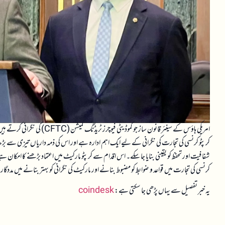
کرپٹو کرنسی کی تجارت کی نگرانی کے لیے ایک اہم ادارہ ہے اور اس کی ذمہ داریاں تیزی سے بڑھ
شفافیت اور تحفظ کو یقینی بنایا جا سکے۔ اس اقدام سے کرپٹو مارکیٹ میں اعتماد بڑھنے کا امکان ہے 
کرنسی کی تجارت میں قواعد و ضوابط کو مضبوط بنانے اور مارکیٹ کی نگرانی کو بہتر بنانے میں مد
یہ خبر تفصیل سے یہاں پڑھی جا سکتی ہے:
coindesk