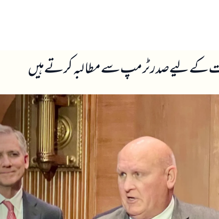
ں
ہمارے بارے میں
ادت کے لیے صدر ٹرمپ سے مطالبہ کرتے ہیں