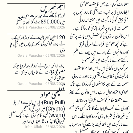
متعارف کرایا ہے جس کا مقصد حکومتی
اہم خبریں
اہلکاروں کی جانب سے جنگی کارروائیوں پر
کولڈکارڈ حملے کے بعد سات دنوں
مبنی پیش گوئی مارکیٹ میں ممکنہ اندرونی
میں 890,000 بٹ کوائن کی منتقلی
معلومات کی بنیاد پر شرط بازی کو روکنا ہے۔
Owais Paracha
05/08/2026
اس قانون سازی کی کوشش اس بات پر مبنی
120 ملین ڈالر مالیت کے کولڈکارڈ ہیک
نے بٹ کوائن کی میموری پول میں ہلچل مچا
ہے کہ کچھ حکومتی افراد نے امریکی فوجی
دی
کارروائیوں کے بارے میں پہلے سے علم
Owais Paracha
05/08/2026
رکھتے ہوئے مارکیٹ میں غیر معمولی
بٹ کوائن برج نے خود کو بند کر دیا کیونکہ
سرگرمیاں دکھائی ہیں۔ اس اقدام کا مقصد
مصنوعی ذہانت نے خامیاں تیزی سے
مارکیٹ کی شفافیت کو یقینی بنانا اور اندرونی
تلاش کر لیں
معلومات کے ناجائز استعمال کو روکنا ہے تاکہ
Owais Paracha
05/08/2026
تعلیمی مواد
عوامی اعتماد بحال رہے۔ اس قانون کے نفاذ
سے متعلقہ حکام کو سخت نگرانی اور ضابطہ
(Rug Pull)رگ پل کیا ہے؟ کرپٹو
کاری کے تحت لایا جائے گا تاکہ کسی بھی قسم
(Crypto) میں رگ پل اسکیم
(scam)کیسے کام کرتی ہے؟ ایک مکمل
کی غیر قانونی شرط بازی کو روکا جا سکے۔ اس
تجزیاتی گائیڈ اور 6 احتیاطی تدابیر
سے مارکیٹ میں شفافیت بڑھے گی اور سرمایہ
Irfan Ullah
26/03/2026
کاروں کو بہتر تحفظ فراہم ہوگا۔ مستقبل میں