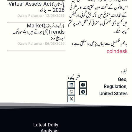
پاکستان کا Virtual Assets Act
اس قانون کے تحت مزید تحقیقات اور نگرانی
2026 – جائزہ
کے اقدامات متوقع ہیں تاکہ پیش گوئی مارکیٹس
Owais Paracha
12/03/2026
میں کسی بھی قسم کی بدعنوانی کو مکمل طور پر ختم
مارکیٹ ٹرینڈز (Market
کیا جا سکے۔
Trends) کیا ہوتے ہیں؟ 4 موونگ
ایوریج ٹولز
یہ خبر تفصیل سے یہاں پڑھی جا سکتی ہے:
Owais Paracha
06/03/2026
coindesk
ٹیگز:
شئیر کیجیے:
Geo
,
Regulation
,
United States
Latest Daily
Analysis