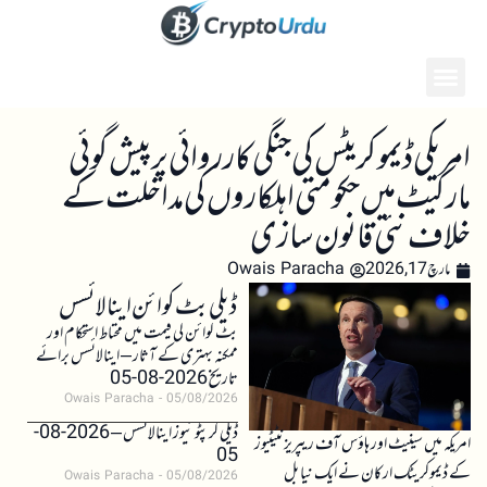
امریکی ڈیموکریٹس کی جنگی کارروائی پر پیش گوئی
مارکیٹ میں حکومتی اہلکاروں کی مداخلت کے
خلاف نئی قانون سازی
مارچ 17, 2026
Owais Paracha
ڈیلی بٹ کوائن اینالائسس
بٹ کوائن کی قیمت میں محتاط استحکام اور
ممکنہ بہتری کے آثار – اینالائسس برائے
تاریخ 2026-08-05
Owais Paracha
05/08/2026
ڈیلی کرپٹو نیوز اینالائسس – 2026-08-
امریکہ میں سینیٹ اور ہاؤس آف ریپریزنٹیٹیوز
05
کے ڈیموکریٹک ارکان نے ایک نیا بل
Owais Paracha
05/08/2026