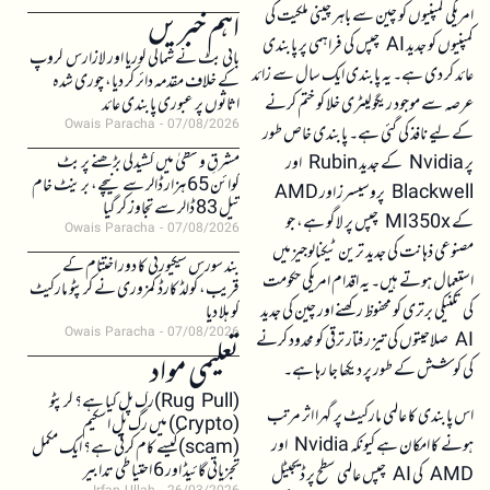
امریکی کمپنیوں کو چین سے باہر چینی ملکیت کی
اہم خبریں
کمپنیوں کو جدید AI چپس کی فراہمی پر پابندی
بائی بٹ نے شمالی کوریا اور لازارس گروپ
عائد کر دی ہے۔ یہ پابندی ایک سال سے زائد
کے خلاف مقدمہ دائر کر دیا، چوری شدہ
عرصہ سے موجود ریگولیٹری خلا کو ختم کرنے
اثاثوں پر عبوری پابندی عائد
Owais Paracha
07/08/2026
کے لیے نافذ کی گئی ہے۔ پابندی خاص طور
مشرقِ وسطیٰ میں کشیدگی بڑھنے پر بٹ
پر Nvidia کے جدید Rubin اور
کوائن 65 ہزار ڈالر سے نیچے، برینٹ خام
Blackwell پروسیسرز اور AMD
تیل 83 ڈالر سے تجاوز کر گیا
کے MI350x چپس پر لاگو ہے، جو
Owais Paracha
07/08/2026
مصنوعی ذہانت کی جدید ترین ٹیکنالوجیز میں
بند سورس سیکیورٹی کا دور اختتام کے
استعمال ہوتے ہیں۔ یہ اقدام امریکی حکومت
قریب، کولڈ کارڈ کمزوری نے کرپٹو مارکیٹ
کی تکنیکی برتری کو محفوظ رکھنے اور چین کی جدید
کو ہلا دیا
Owais Paracha
07/08/2026
AI صلاحیتوں کی تیز رفتار ترقی کو محدود کرنے
تعلیمی مواد
کی کوشش کے طور پر دیکھا جا رہا ہے۔
(Rug Pull)رگ پل کیا ہے؟ کرپٹو
اس پابندی کا عالمی مارکیٹ پر گہرا اثر مرتب
(Crypto) میں رگ پل اسکیم
ہونے کا امکان ہے کیونکہ Nvidia اور
(scam)کیسے کام کرتی ہے؟ ایک مکمل
تجزیاتی گائیڈ اور 6 احتیاطی تدابیر
AMD کی AI چپس عالمی سطح پر ڈیجیٹل