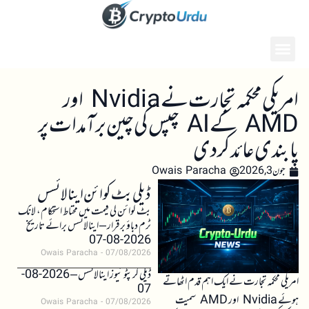
امریکی محکمہ تجارت نے Nvidia اور
AMD کے AI چپس کی چین برآمدات پر
پابندی عائد کر دی
جون 3, 2026
Owais Paracha
ڈیلی بٹ کوائن اینالائسس
بٹ کوائن کی قیمت میں محتاط استحکام، لانگ
ٹرم دباؤ برقرار – اینالائسس برائے تاریخ
2026-08-07
Owais Paracha
07/08/2026
ڈیلی کرپٹو نیوز اینالائسس – 2026-08-
امریکی محکمہ تجارت نے ایک اہم قدم اٹھاتے
07
ہوئے Nvidia اور AMD سمیت
Owais Paracha
07/08/2026