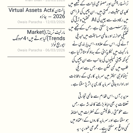
Irfan Ullah
26/03/2026
ٹرانسفارمیشن اور مصنوعی ذہانت کے شعبے میں
پاکستان کا Virtual Assets Act
کلیدی حیثیت رکھتی ہیں۔ ان چپس کی فراہمی
2026 – جائزہ
میں رکاوٹ سے چین کی AI تحقیق و ترقی کی
Owais Paracha
12/03/2026
رفتار سُست پڑ سکتی ہے، جس کے نتیجے میں
مارکیٹ ٹرینڈز (Market
تکنیکی موازنہ اور عالمی مسابقت میں تبدیلی
Trends) کیا ہوتے ہیں؟ 4 موونگ
آئے گی۔ اس کے علاوہ، اس پابندی نے
ایوریج ٹولز
Owais Paracha
06/03/2026
مارکیٹ میں لیکویڈیٹی کے بہاؤ کو متاثر کیا ہے،
کیونکہ چینی کمپنیوں کی جانب سے ان چپس کی
طلب میں کمی ممکن ہے، جس سے امریکی
ٹیکنالوجی سیکٹر میں سرمایہ کاری کے رجحانات
اور ادارہ جاتی سرمایہ کاری پر اثر پڑ سکتا ہے۔
مزید برآں، اس اقدام سے عالمی تجارتی
تعلقات پر بھی دباؤ بڑھنے کا خدشہ ہے، جس
سے حکومتی ریگولیشن کے خطرات میں اضافہ
ہو سکتا ہے اور سرمایہ کاروں کے اعتماد میں
کمی واقع ہو سکتی ہے۔ مجموعی طور پر، یہ