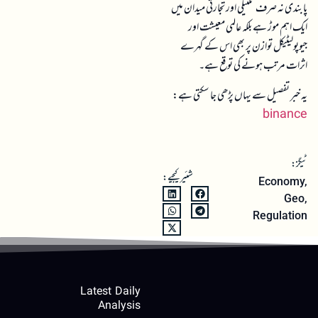
پابندی نہ صرف تکنیکی اور تجارتی میدان میں
ایک اہم موڑ ہے بلکہ عالمی معیشت اور
جیوپولیٹیکل توازن پر بھی اس کے گہرے
اثرات مرتب ہونے کی توقع ہے۔
یہ خبر تفصیل سے یہاں پڑھی جا سکتی ہے:
binance
ٹیگز:
شئیر کیجیے:
Economy
,
Geo
,
Regulation
Latest Daily
Analysis