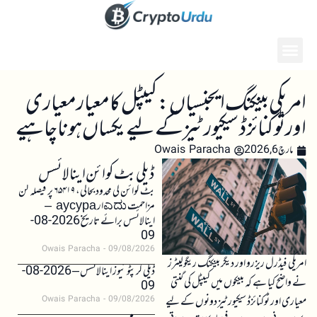
امریکی بینکنگ ایجنسیاں: کیپٹل کا معیار معیاری
اور ٹوکنائزڈ سیکیورٹیز کے لیے یکساں ہونا چاہیے
مارچ 6, 2026
Owais Paracha
ڈیلی بٹ کوائن اینالائسس
بٹ کوائن کی محدود بحالی، ۶۵۴۱۹ پر فیصلہ کن
مزاحمت ಎದುار аусура –
اینالائسس برائے تاریخ 2026-08-
09
Owais Paracha
09/08/2026
امریکی فیڈرل ریزرو اور دیگر بینکنگ ریگولیٹرز
ڈیلی کرپٹو نیوز اینالائسس – 2026-08-
نے واضح کیا ہے کہ بینکوں میں کیپٹل کی گنتی
09
معیاری اور ٹوکنائزڈ سیکیورٹیز دونوں کے لیے
Owais Paracha
09/08/2026