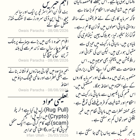
اہم خبریں
یکساں ہونی چاہیے۔ اس فیصلے کا مقصد مالیاتی
نظام میں شفافیت اور استحکام کو بڑھانا ہے
بٹ کوائن انفراسٹرکچر پر ایک اور سائبر
تاکہ سرمایہ کاری کے نئے طریقوں کے ساتھ
حملہ، ایل این ڈی سرورز سے لائٹننگ فنڈز
منتقل کیے گئے
روایتی مالیاتی اصولوں میں توازن قائم رہے۔
Owais Paracha
08/08/2026
ٹوکنائزڈ سیکیورٹیز، جو بلاک چین ٹیکنالوجی کی
اقوام متحدہ: یمن میں بڑے پیمانے پر جنگ
بنیاد پر ہیں، مالیاتی مارکیٹ میں تیزی سے
کا خطرہ چار سال سے زائد عرصے کی بلند
مقبول ہو رہی ہیں، لیکن ان کی نگرانی اور
ترین سطح پر پہنچ گیا
ریگولیشن میں چیلنجز بھی موجود ہیں۔ اس
Owais Paracha
08/08/2026
وضاحت سے بینکوں کو اپنے کیپٹل ریزرو کی
بحیرہ اسود میں تجارتی جہازوں کو نشانہ بنانے
منصوبہ بندی میں مدد ملے گی اور سرمایہ کاروں
سے جنگی خطرات اور عالمی شپنگ دباؤ میں
اضافہ
کے لیے اعتماد میں اضافہ ہوگا۔ مستقبل میں،
Owais Paracha
08/08/2026
اس قسم کی پالیسیوں سے مالیاتی مارکیٹ میں
تعلیمی مواد
استحکام اور شفافیت کو فروغ ملنے کی توقع ہے،
(Rug Pull)رگ پل کیا ہے؟ کرپٹو
جبکہ ممکنہ خطرات میں مالیاتی نظام میں غیر
(Crypto) میں رگ پل اسکیم
یقینی صورتحال کم ہو سکتی ہے۔
(scam)کیسے کام کرتی ہے؟ ایک مکمل
تجزیاتی گائیڈ اور 6 احتیاطی تدابیر
یہ خبر تفصیل سے یہاں پڑھی جا سکتی ہے:
Irfan Ullah
26/03/2026