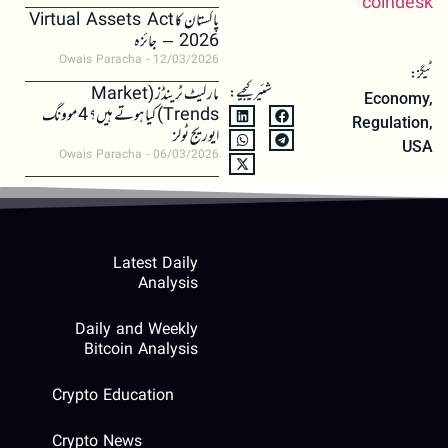
coindesk
پاکستان کا Virtual Assets Act
2026 – جائزہ
Owais Paracha
12/03/2026
ٹیگز:
شئیر کیجیے:
مارکیٹ ٹرینڈز (Market
Economy
,
Trends) کیا ہوتے ہیں؟ 4 موونگ
Regulation
,
ایوریج ٹولز
USA
Owais Paracha
06/03/2026
Latest Daily
Analysis
Daily and Weekly
Bitcoin Analysis
Crypto Education
Crypto News