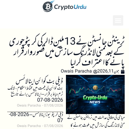
ٹرینٹن جانسٹن نے 13 ملین ڈالر کی کرپٹو چوری
کے بعد منی لانڈرنگ سازش میں قصوروار قرار
پانے کا اعتراف کر لیا
جون 11, 2026
Owais Paracha
ڈیلی بٹ کوائن اینالائسس
بٹ کوائن کی قیمت میں محتاط استحکام، لانگ
ٹرم دباؤ برقرار – اینالائسس برائے تاریخ
2026-08-07
Owais Paracha
07/08/2026
ڈیلی کرپٹو نیوز اینالائسس – 2026-08-
میامی کی وفاقی عدالت میں ٹرینٹن جانسٹن نے
07
منی لانڈرنگ کی سازش میں ملوث ہونے کا
Owais Paracha
07/08/2026