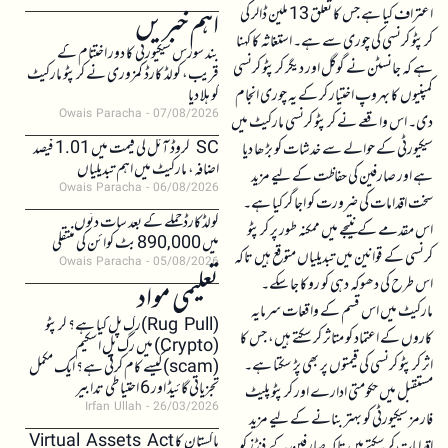
اعتراف کیا ہے جس کا تعلق 13 ملین ڈالر کی
اہم خبریں
کرپٹو کرنسی کی چوری سے ہے۔ استغاثہ کا کہنا
بند سورس سیکیورٹی کا دور اختتام کے
ہے کہ جانسٹن نے گوگل اور دیگر کرپٹو کرنسی
قریب، کولڈ کارڈ کمزوری نے کرپٹو مارکیٹ
کمپنیوں کا بہروپ اختیار کر کے یہ چوری انجام
کو ہلا دیا
Owais Paracha
07/08/2026
دی۔ اس واقعے نے کرپٹو کرنسی مارکیٹ میں
SC کروڈ آئل کی قیمت میں 1.01 فیصد
سیکیورٹی کے حوالے سے خدشات کو بڑھا دیا
اضافہ، مارکیٹ میں اہم تبدیلیاں
ہے اور صارفین کی حفاظت کے لیے مزید
Owais Paracha
06/08/2026
سخت اقدامات کی ضرورت کو اجاگر کیا ہے۔
کولڈکارڈ حملے کے بعد سات دنوں
اس مقدمے کے نتیجے میں ممکنہ طور پر کرپٹو
میں 890,000 بٹ کوائن کی منتقلی
کرنسی کے قوانین میں تبدیلیاں متوقع ہیں تاکہ
Owais Paracha
05/08/2026
اس طرح کی دھوکہ دہی کو روکا جا سکے۔
تعلیمی مواد
مارکیٹ میں اس قسم کے واقعات سرمایہ
(Rug Pull)رگ پل کیا ہے؟ کرپٹو
کاروں کے اعتماد کو متاثر کر سکتے ہیں، جس کا
(Crypto) میں رگ پل اسکیم
اثر کرپٹو کرنسی کی قیمتوں پر بھی پڑ سکتا ہے۔
(scam)کیسے کام کرتی ہے؟ ایک مکمل
تجزیاتی گائیڈ اور 6 احتیاطی تدابیر
مستقبل میں حکومتی ادارے اور کرپٹو پلیٹ
Irfan Ullah
26/03/2026
فارمز سیکیورٹی کو بہتر بنانے کے لیے مزید
پاکستان کا Virtual Assets Act
اقدامات کر سکتے ہیں تاکہ صارفین کے فنڈز کو