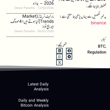
2026 – جائزہ
محفوظ بنایا جا سکے۔
Owais Paracha
12/03/2026
یہ خبر تفصیل سے یہاں پڑھی جا سکتی ہے:
مارکیٹ ٹرینڈز (Market
Trends) کیا ہوتے ہیں؟ 4 موونگ
binance
ایوریج ٹولز
Owais Paracha
06/03/2026
ٹیگز:
شئیر کیجیے:
BTC
,
Regulation
Latest Daily
Analysis
Daily and Weekly
Bitcoin Analysis