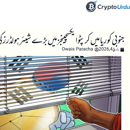
صفحہ اول
کرپٹو اینالائسس
تعلیم
اہم کرپٹو خبری
جنوبی کوریا میں کرپٹو ایکسچینجز میں بڑے شیئر ہولڈر
مارچ 4, 2026
Owais Paracha