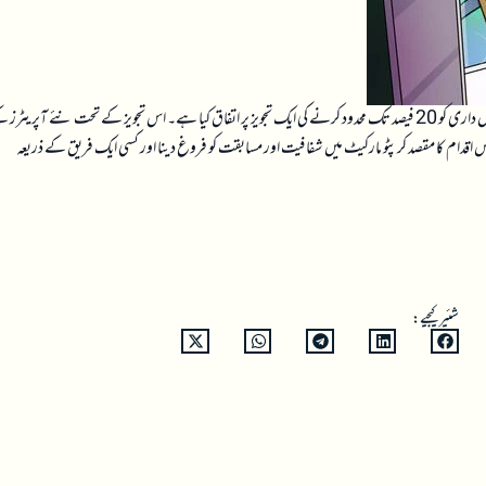
جنوبی کوریا کی حکومت اور حکمران جماعت نے کرپٹو کرنسی ایکسچینجز میں بڑے شیئر ہولڈرز کی حصص داری کو 20 فیصد تک محدود کرنے کی ایک تجویز پر اتفاق کیا ہے۔ اس تجویز کے تحت نئے آپریٹ
 اس اقدام کا مقصد کرپٹو مارکیٹ میں شفافیت اور مسابقت کو فروغ دینا اور کسی ایک فریق کے ذریعہ
شئیر کیجیے: