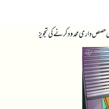
ں
ہمارے بارے میں
ز کی حصص داری محدود کرنے کی تجویز