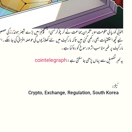
لیے کچھ استثنیات بھی رکھی گئی ہیں تاکہ مارکیٹ میں نئے کھلاڑیوں کی حوصلہ افزائی کی جا سکے۔
مارکیٹ پر غیر مناسب اثر و رسوخ کو روکنا ہے۔
یہ خبر تفصیل سے یہاں پڑھی جا سکتی ہے:
cointelegraph
ٹیگز:
Crypto
,
Exchange
,
Regulation
,
South Korea