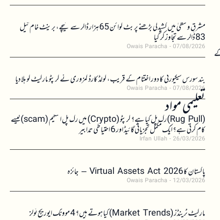
مشرقِ وسطیٰ میں کشیدگی بڑھنے پر بٹ کوائن 65 ہزار ڈالر سے نیچے، برینٹ خام تیل
83 ڈالر سے تجاوز کر گیا
Owais Paracha
07/08/2026
رز کے
بند سورس سیکیورٹی کا دور اختتام کے قریب، کولڈ کارڈ کمزوری نے کرپٹو مارکیٹ کو ہلا دیا
Owais Paracha
07/08/2026
تعلیمی مواد
(Rug Pull)رگ پل کیا ہے؟ کرپٹو (Crypto) میں رگ پل اسکیم (scam)کیسے
کام کرتی ہے؟ ایک مکمل تجزیاتی گائیڈ اور 6 احتیاطی تدابیر
Irfan Ullah
26/03/2026
پاکستان کا Virtual Assets Act 2026 – جائزہ
Owais Paracha
12/03/2026
مارکیٹ ٹرینڈز (Market Trends) کیا ہوتے ہیں؟ 4 موونگ ایوریج ٹولز