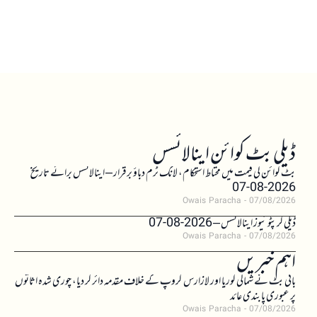
ڈیلی بٹ کوائن اینالائسس
بٹ کوائن کی قیمت میں محتاط استحکام، لانگ ٹرم دباؤ برقرار – اینالائسس برائے تاریخ
2026-08-07
Owais Paracha
07/08/2026
ڈیلی کرپٹو نیوز اینالائسس – 2026-08-07
Owais Paracha
07/08/2026
اہم خبریں
بائی بٹ نے شمالی کوریا اور لازارس گروپ کے خلاف مقدمہ دائر کر دیا، چوری شدہ اثاثوں
پر عبوری پابندی عائد
Owais Paracha
07/08/2026