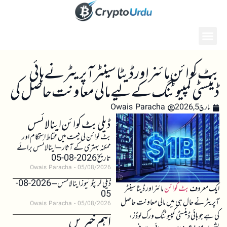
بٹ کوائن مائنر اور ڈیٹا سینٹر آپریٹر نے ہائی
ڈینسٹی کمپیوٹنگ کے لیے مالی معاونت حاصل کی
مارچ 5, 2026
Owais Paracha
ڈیلی بٹ کوائن اینالائسس
بٹ کوائن کی قیمت میں محتاط استحکام اور
ممکنہ بہتری کے آثار – اینالائسس برائے
تاریخ 2026-08-05
Owais Paracha
05/08/2026
ڈیلی کرپٹو نیوز اینالائسس – 2026-08-
ایک معروف
بٹ کوائن
مائنر اور ڈیٹا سینٹر
05
آپریٹر نے حال ہی میں مالی معاونت حاصل
Owais Paracha
05/08/2026
کی ہے جو ہائی ڈینسٹی کمپیوٹنگ ورک لوڈز،
اہم خبریں