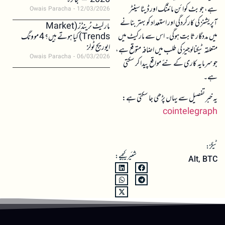
2026 – جائزہ
ہے، جو بٹ کوائن مائننگ اور ڈیٹا سینٹر
Owais Paracha
12/03/2026
آپریشنز کی کارکردگی اور استعداد کو بہتر بنانے
مارکیٹ ٹرینڈز (Market
میں مددگار ثابت ہوگی۔ اس سے مارکیٹ میں
Trends) کیا ہوتے ہیں؟ 4 موونگ
ایوریج ٹولز
متعلقہ ٹیکنالوجیز کی طلب میں اضافہ متوقع ہے،
Owais Paracha
06/03/2026
جو سرمایہ کاری کے نئے مواقع پیدا کر سکتی
ہے۔
یہ خبر تفصیل سے یہاں پڑھی جا سکتی ہے:
cointelegraph
ٹیگز:
شئیر کیجیے:
Alt
,
BTC