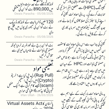
بشمول مصنوعی ذہانت اور ہائی پرفارمنس
کولڈکارڈ حملے کے بعد سات دنوں
کمپیوٹنگ (HPC) سے متعلق انفراسٹرکچر کی
میں 890,000 بٹ کوائن کی منتقلی
حمایت کرے گی۔ یہ مالی معاونت کمپنی کو
Owais Paracha
05/08/2026
اپنے ڈیٹا سینٹرز کی صلاحیتوں کو بڑھانے اور
120 ملین ڈالر مالیت کے کولڈکارڈ ہیک
نے بٹ کوائن کی میموری پول میں ہلچل مچا
جدید کمپیوٹنگ ٹیکنالوجیز میں سرمایہ کاری
دی
کرنے کے قابل بنائے گی۔
Owais Paracha
05/08/2026
کمپنی کی جانب سے اس مالی معاونت کا مقصد
بٹ کوائن برج نے خود کو بند کر دیا کیونکہ
مصنوعی ذہانت نے خامیاں تیزی سے
ان شعبوں میں اپنی پوزیشن کو مستحکم کرنا اور
تلاش کر لیں
بڑھتی ہوئی مانگ کو پورا کرنا ہے، جو خاص طور
Owais Paracha
05/08/2026
پر مصنوعی ذہانت اور HPC کے میدان
تعلیمی مواد
میں تیزی سے بڑھ رہے ہیں۔ اس اقدام سے
(Rug Pull)رگ پل کیا ہے؟ کرپٹو
مارکیٹ میں کمپنی کی ساکھ مضبوط ہوگی اور
(Crypto) میں رگ پل اسکیم
سرمایہ کاروں میں اعتماد بڑھے گا۔
(scam)کیسے کام کرتی ہے؟ ایک مکمل
تجزیاتی گائیڈ اور 6 احتیاطی تدابیر
یہ مالی معاونت مارکیٹ کے لیے اہم ہے
Irfan Ullah
26/03/2026
کیونکہ یہ ہائی ڈینسٹی کمپیوٹنگ کے شعبے میں
پاکستان کا Virtual Assets Act
تکنیکی ترقی اور سرمایہ کاری کی عکاسی کرتی