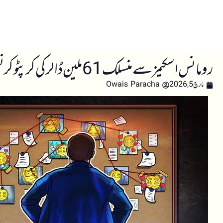
صفحہ اول
کرپٹو اینالائسس
تعلیم
اہم کرپٹو خبری
رومانس اسکیمز سے منسلک 61 ملین ڈالر کی کرپٹو کرنسی کی تحقیقات میں پیش رفت
مارچ 5, 2026
Owais Paracha