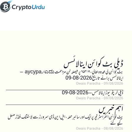
ڈیلی بٹ کوائن اینالائسس
بٹ کوائن کی محدود بحالی، ۶۵۴۱۹ پر فیصلہ کن مزاحمت ಎದುار аусура –
اینالائسس برائے تاریخ 2026-08-09
Owais Paracha
09/08/2026
ڈیلی کرپٹو نیوز اینالائسس – 2026-08-09
Owais Paracha
09/08/2026
اہم خبریں
بٹ کوائن انفراسٹرکچر پر ایک اور سائبر حملہ، ایل این ڈی سرورز سے لائٹننگ فنڈز منتقل
کیے گئے
Owais Paracha
08/08/2026