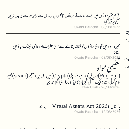
اقوام متحدہ: یمن میں بڑے پیمانے پر جنگ کا خطرہ چار سال سے زائد عرصے کی بلند ترین
سطح پر پہنچ گیا
Owais Paracha
08/08/2026
 چین
ں،
بحیرہ اسود میں تجارتی جہازوں کو نشانہ بنانے سے جنگی خطرات اور عالمی شپنگ دباؤ میں
اضافہ
کیٹ
Owais Paracha
08/08/2026
تعلیمی مواد
ہے۔
(Rug Pull)رگ پل کیا ہے؟ کرپٹو (Crypto) میں رگ پل اسکیم (scam)کیسے
کام کرتی ہے؟ ایک مکمل تجزیاتی گائیڈ اور 6 احتیاطی تدابیر
Irfan Ullah
26/03/2026
پاکستان کا Virtual Assets Act 2026 – جائزہ
Owais Paracha
12/03/2026