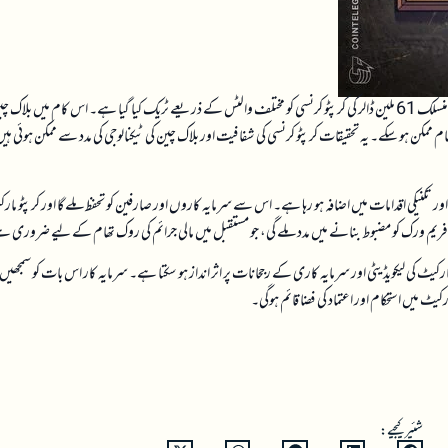
حال ہی میں کرپٹو کرنسی کے شعبے میں ایک اہم پیش رفت ہوئی ہے جس میں رومانس اسکیمز سے منسلک 61 ملین ڈالر کی کرپٹو کرنسی کو مختلف والٹس کے ذریعے ٹریک کیا گیا ہے۔ اس کام میں بلاک
تھام ممکن ہو سکے۔ یہ تحقیقات کرپٹو کرنسی کی شفافیت اور بلاک چین کی ٹیکنالوجی کی مدد سے ممکن ہوئی ہی
 تکنیکی اقدامات میں اضافہ ہو رہا ہے۔ اس سے سرمایہ کاروں اور صارفین کو تحفظ ملے گا اور کرپٹو مار
ی فریم ورک کو مضبوط بنانے میں مدد ملے گی، جو مستقبل میں مالی جرائم کی روک تھام کے لیے ضروری 
ارکیٹ کی لیکویڈیٹی اور سرمایہ کاری کے رجحانات پر اثر انداز ہو سکتا ہے۔ سرمایہ کار اس بات کو سمجھیں
 میں استحکام اور اعتماد کی فضا قائم ہوگی۔
شئیر کیجیے: