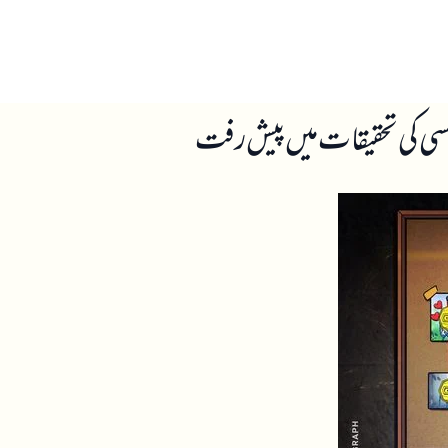
ں
ہمارے بارے میں