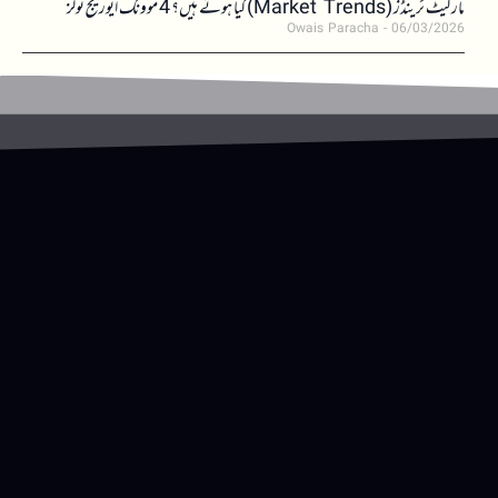
مارکیٹ ٹرینڈز (Market Trends) کیا ہوتے ہیں؟ 4 موونگ ایوریج ٹولز
Owais Paracha
06/03/2026