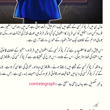
فورینزکس اور اسٹیبل کوائن فریزز کا استعمال کیا گیا تاکہ فراڈ میں ملوث فنڈز کی شناخت اور روک 
جو مالی جرائم کے خلاف ایک مؤثر ہتھیار کے طور پر سامنے آ رہی ہے۔
اس پیش رفت کا مطلب یہ ہے کہ کرپٹو کرنسی کے استعمال میں فراڈ اور اسکیمز کے خلاف قانونی اور
میں اعتماد کی فضا بہتر ہوگی۔ اس کے علاوہ، اس طرح کی تحقیقات سے کرپٹو کرنسی کی ریگولیٹر
یہ واقعہ کرپٹو کرنسی کے شعبے میں بڑھتے ہوئے ریگولیٹری دباؤ اور نگرانی کی عکاسی کرتا ہے، جو م
گے کہ کرپٹو کرنسی کی دنیا میں شفافیت اور قانونی فریم ورک کی اہمیت بڑھ رہی ہے، جس سے مارکیٹ
یہ خبر تفصیل سے یہاں پڑھی جا سکتی ہے:
cointelegraph
ٹیگز: