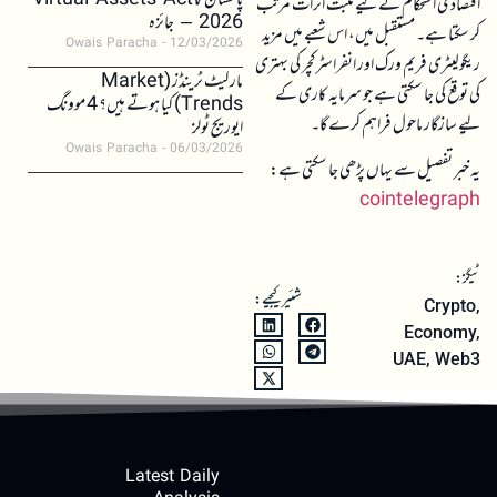
پاکستان کا Virtual Assets Act
اقتصادی استحکام کے لیے مثبت اثرات مرتب
2026 – جائزہ
کر سکتا ہے۔ مستقبل میں، اس شعبے میں مزید
Owais Paracha
12/03/2026
ریگولیٹری فریم ورک اور انفراسٹرکچر کی بہتری
مارکیٹ ٹرینڈز (Market
کی توقع کی جا سکتی ہے جو سرمایہ کاری کے
Trends) کیا ہوتے ہیں؟ 4 موونگ
لیے سازگار ماحول فراہم کرے گا۔
ایوریج ٹولز
Owais Paracha
06/03/2026
یہ خبر تفصیل سے یہاں پڑھی جا سکتی ہے:
cointelegraph
ٹیگز:
شئیر کیجیے:
Crypto
,
Economy
,
UAE
,
Web3
Latest Daily