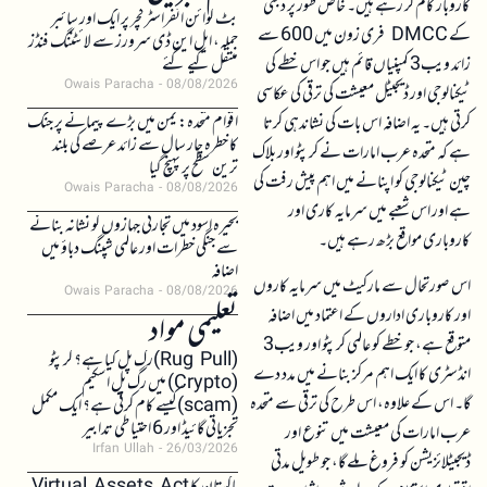
کاروبار کام کر رہے ہیں۔ خاص طور پر دبئی
بٹ کوائن انفراسٹرکچر پر ایک اور سائبر
کے DMCC فری زون میں 600 سے
حملہ، ایل این ڈی سرورز سے لائٹننگ فنڈز
زائد ویب3 کمپنیاں قائم ہیں جو اس خطے کی
منتقل کیے گئے
Owais Paracha
08/08/2026
ٹیکنالوجی اور ڈیجیٹل معیشت کی ترقی کی عکاسی
اقوام متحدہ: یمن میں بڑے پیمانے پر جنگ
کرتی ہیں۔ یہ اضافہ اس بات کی نشاندہی کرتا
کا خطرہ چار سال سے زائد عرصے کی بلند
ہے کہ متحدہ عرب امارات نے کرپٹو اور بلاک
ترین سطح پر پہنچ گیا
چین ٹیکنالوجی کو اپنانے میں اہم پیش رفت کی
Owais Paracha
08/08/2026
ہے اور اس شعبے میں سرمایہ کاری اور
بحیرہ اسود میں تجارتی جہازوں کو نشانہ بنانے
کاروباری مواقع بڑھ رہے ہیں۔
سے جنگی خطرات اور عالمی شپنگ دباؤ میں
اضافہ
اس صورتحال سے مارکیٹ میں سرمایہ کاروں
Owais Paracha
08/08/2026
اور کاروباری اداروں کے اعتماد میں اضافہ
تعلیمی مواد
متوقع ہے، جو خطے کو عالمی کرپٹو اور ویب3
(Rug Pull)رگ پل کیا ہے؟ کرپٹو
انڈسٹری کا ایک اہم مرکز بنانے میں مدد دے
(Crypto) میں رگ پل اسکیم
گا۔ اس کے علاوہ، اس طرح کی ترقی سے متحدہ
(scam)کیسے کام کرتی ہے؟ ایک مکمل
تجزیاتی گائیڈ اور 6 احتیاطی تدابیر
عرب امارات کی معیشت میں تنوع اور
Irfan Ullah
26/03/2026
ڈیجیٹلائزیشن کو فروغ ملے گا، جو طویل مدتی