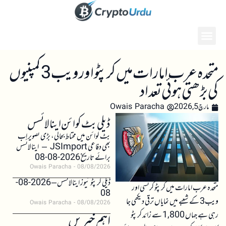
متحدہ عرب امارات میں کرپٹو اور ویب3 کمپنیوں
کی بڑھتی ہوئی تعداد
مارچ 5, 2026
Owais Paracha
ڈیلی بٹ کوائن اینالائسس
بٹ کوائن میں محتاط بحالی، بڑی تصویر اب
بھی دفاعی JSImport – اینالائسس
برائے تاریخ 2026-08-08
Owais Paracha
08/08/2026
ڈیلی کرپٹو نیوز اینالائسس – 2026-08-
متحدہ عرب امارات میں کرپٹو کرنسی اور
08
ویب3 کے شعبے میں نمایاں ترقی دیکھی جا
Owais Paracha
08/08/2026
رہی ہے جہاں 1,800 سے زائد کرپٹو
اہم خبریں