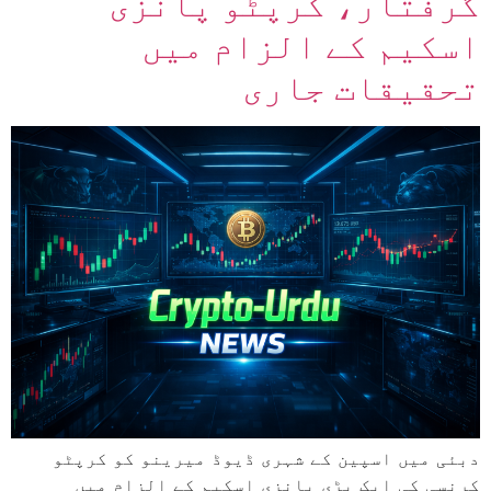
گرفتار، کرپٹو پانزی
اسکیم کے الزام میں
تحقیقات جاری
دبئی میں اسپین کے شہری ڈیوڈ میرینو کو کرپٹو
کرنسی کی ایک بڑی پانزی اسکیم کے الزام میں