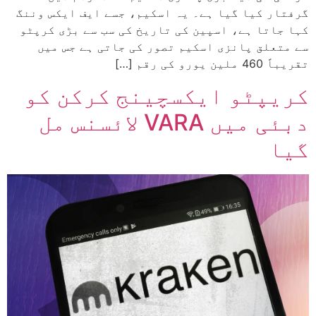
گرفتار کیا گیا ہے۔ یہ اسکیم، جسے ایف ایکس وننگ
کہا جاتا ہے، اسپین کی تاریخ کی سب سے بڑی کرپٹو
سے متعلق پانزی اسکیم تصور کی جاتی ہے جس میں
تقریباً 460 ملین یورو کی رقم […]
کریپٹو ایکسچینج کرکن کو
دبئی میں VARA لائسنس مل
گیا