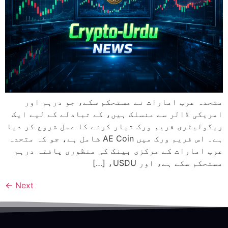
متحدہ عرب امارات نے مستحکم سکے، جو درہم اور
امریکی ڈالر سے منسلک ہیں، کے تبادلے کے لیے ایک
ریگولیٹری فریم ورک تیار کرنے کا عمل شروع کر دیا
ہے۔ اس فریم ورک میں AE Coin شامل ہے، جو کہ متحدہ
عرب امارات کے مرکزی بینک کی منظوری یافتہ درہم
مستحکم سکے ہے، اور USDU، […]
←
Next