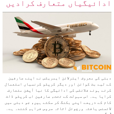
ادائیگیاں متعارف کرادیں
دبئی کی معروف ایئرلائن ایمریٹس نے اپنے صارفین
کے لیے بٹ کوائن اور دیگر کرپٹو کرنسیاں استعمال
کرتے ہوئے فلائٹس کی ادائیگی کا نیا آپشن متعارف
کرایا ہے۔ اس سہولت کے تحت، صارفین اب کرپٹو ڈاٹ
کام کے ذریعے اپنی بکنگ کر سکتے ہیں، جو دبئی میں
لائسنس یافتہ ورچوئل اثاثہ سروس فراہم کنندہ ہے۔