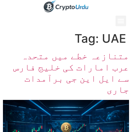
Tag:
UAE
متنازعہ خطے میں متحدہ
عرب امارات کی خلیج فارس
سے ایل این جی برآمدات
جاری