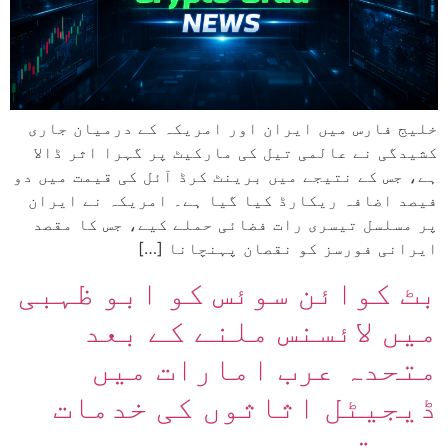
خلیج فارس میں ایران اور امریکہ کے درمیان جاری
کشیدگی نے عالمی تیل کی مارکیٹ پر گہرا اثر ڈالا
ہے، جس کے نتیجے میں برینٹ کرڈ آئل کی قیمت میں دو
فیصد اضافہ ریکارڈ کیا گیا ہے۔ امریکہ نے ایران
پر مسلسل تیسری رات فضائی حملے کیے، جس کا مقصد
ایرانی فورسز کو نقصان پہنچانا […]
بٹ کوائن سوئس کو ابو ظہبی
میں لائسنس ملنے کے بعد
متحدہ عرب امارات میں
ڈیجیٹل اثاثوں کی خدمات
میں توسیع