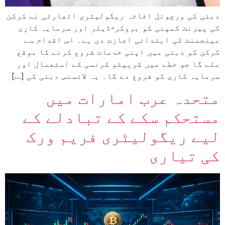
دبئی کی ورچوئل اثاثہ ریگولیٹری اتھارٹی نے کرکن
کی پیرنٹ کمپنی کو بروکر-ڈیلر اور سرمایہ کاری
مینجمنٹ کی ابتدائی اجازت دی ہے۔ اس اقدام سے
کرکن کو دبئی میں اپنی خدمات شروع کرنے کا موقع
ملے گا جو خطے میں کریپٹو کرنسی کے استعمال اور
سرمایہ کاری کو فروغ دے گا۔ یہ لائسنس دبئی کی […]
متحدہ عرب امارات میں
مستحکم سکے کے تبادلے کے
لیے ریگولیٹری فریم ورک
کی تیاری