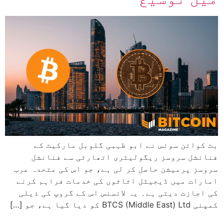
بٹ کوائن سوئس نے ابو ظہبی گلوبل مارکیٹ کے
فنانشل سروسز ریگولیٹری اتھارٹی سے فنانشل
سروسز پرمیشن حاصل کر لی ہے، جو اس کی متحدہ عرب
امارات میں ڈیجیٹل اثاثوں کی خدمات فراہم کرنے
کی اجازت دیتی ہے۔ یہ لائسنس اس کے گروپ کی ذیلی
کمپنی BTCS (Middle East) Ltd کو دیا گیا ہے، جو […]