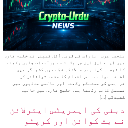
متحدہ عرب امارات کی قومی آئل کمپنی نے خلیج فارس
میں اپنے ایل این جی پلانٹ سے برآمدات جاری رکھنے
کا فیصلہ کیا ہے، حالانکہ خطے میں کشیدگی میں
اضافہ ہوا ہے۔ اس اقدام کا مقصد توانائی کی
فراہمی کو مستحکم رکھنا اور عالمی منڈیوں میں
تسلسل قائم رکھنا ہے۔ خلیج فارس میں حالیہ
کشیدگی […]
دبئی کی ایمریٹس ایئرلائن
نے بٹ کوائن اور کرپٹو