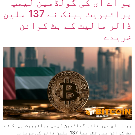
یو اے ای کی گولڈمین لیمپ
پرائیویٹ بینک نے 137 ملین
ڈالر مالیت کے بٹ کوائن
خریدے
یو اے ای میں قائم گولڈمین لیمپ پرائیویٹ بینک نے
بٹ کوائن میں تقریباً 137 ملین ڈالر کی سرمایہ