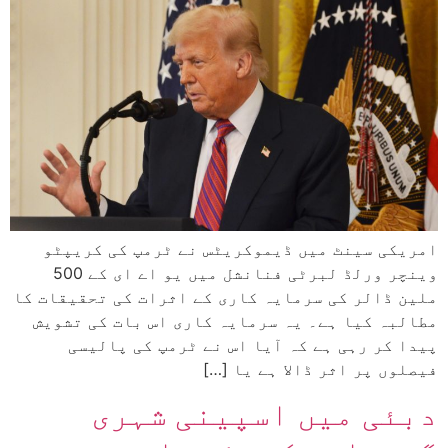
امریکی سینٹ میں ڈیموکریٹس نے ٹرمپ کی کریپٹو
وینچر ورلڈ لبرٹی فنانشل میں یو اے ای کے 500
ملین ڈالر کی سرمایہ کاری کے اثرات کی تحقیقات کا
مطالبہ کیا ہے۔ یہ سرمایہ کاری اس بات کی تشویش
پیدا کر رہی ہے کہ آیا اس نے ٹرمپ کی پالیسی
فیصلوں پر اثر ڈالا ہے یا […]
دبئی میں اسپینی شہری