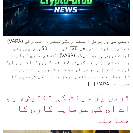
دبئی کی ورچوئل ایسٹس ریگولیٹری اتھارٹی (VARA)
نے ٹریب ٹوکنائزیشن FZE کو اپنا 50واں ورچوئل
ایسٹ سروس پرووائیڈر (VASP) لائسنس جاری کیا ہے۔
یہ اقدام دبئی کے کرپٹو لائسنسنگ پروگرام میں ایک
اہم سنگ میل ہے، جو اس خطے کو ڈیجیٹل اثاثوں کے
کاروبار کے لیے عالمی مرکز بنانے کی کوششوں کا
حصہ ہے۔ VARA […]
ٹرمپ پر سینٹ کی تفتیش، یو
اے ای کی سرمایہ کاری کا
معاملہ