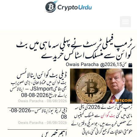
ٹرمپ فیملی ٹرسٹ نے پہلی سہ ماہی میں بٹ
کوائن سے منسلک اسٹاکس خریدے
مئی 15, 2026
Owais Paracha
ڈیلی بٹ کوائن اینالائسس
بٹ کوائن میں محتاط بحالی، بڑی تصویر اب
بھی دفاعی JSImport – اینالائسس
برائے تاریخ 2026-08-08
Owais Paracha
08/08/2026
ٹرمپ فیملی ٹرسٹ نے 2026 کی پہلی سہ
ڈیلی کرپٹو نیوز اینالائسس – 2026-08-
ماہی میں کئی
بٹ کوائن
سے منسلک کمپنیوں
08
کے حصص خریدے ہیں، جو امریکی دفتر برائے
Owais Paracha
08/08/2026
اہم خبریں
حکومتی اخلاقیات کو جمع کرائی گئی مالیاتی