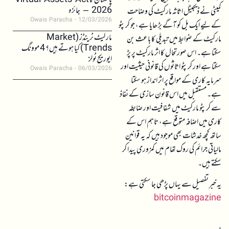
پاکستان کا Virtual Assets Act
2026 – جائزہ
کمیٹی نے ڈیجیٹل اثاثہ مارکیٹ کی وضاحت
Owais Paracha
12/03/2026
کے لیے ایک بل کو آگے بڑھایا ہے، جو کرپٹو
مارکیٹ ٹرینڈز (Market
مارکیٹ کے ضوابط میں تبدیلی کا باعث بن
Trends) کیا ہوتے ہیں؟ 4 موونگ
سکتا ہے۔ اس صورتحال کا اثر مارکیٹ پر پڑ
ایوریج ٹولز
سکتا ہے اور کرپٹو اثاثوں کی قانونی حیثیت اور
Owais Paracha
06/03/2026
سرمایہ کاری کے مواقع پر اثر انداز ہو سکتا
ہے۔ مستقبل میں اس قانون سازی کے نفاذ
سے کرپٹو مارکیٹ میں شفافیت اور ضابطہ
کاری میں اضافہ متوقع ہے، تاہم اس کے
ساتھ کچھ خدشات بھی موجود ہیں کہ یہ قوانین
مالیاتی جرائم کی روک تھام میں کمزوری پیدا کر
سکتے ہیں۔
یہ خبر تفصیل سے یہاں پڑھی جا سکتی ہے:
bitcoinmagazine