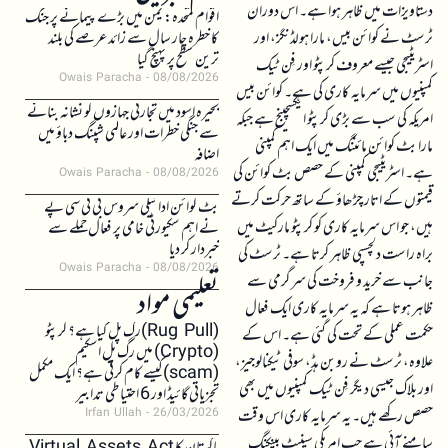
دستاویزات میں ظاہر ہوا ہے۔ اس دوران
اقوام متحدہ: یمن میں بڑے پیمانے پر جنگ
ٹرسٹ نے کوائن بیس، مارا ہولڈنگز، اور
کا خطرہ چار سال سے زائد عرصے کی بلند
ترین سطح پر پہنچ گیا
اسٹریٹیجی جیسے معروف کرپٹو اور فِن ٹیک
Owais Paracha
08/08/2026
کمپنیوں میں سرمایہ کاری کی ہے۔ کوائن بیس
بحیرہ اسود میں تجارتی جہازوں کو نشانہ بنانے
امریکہ کی سب سے بڑی کرپٹو ایکسچینج ہے جبکہ
سے جنگی خطرات اور عالمی شپنگ دباؤ میں
مارا بٹ کوائن مائننگ میں ایک اہم کمپنی
اضافہ
ہے۔ اسٹریٹیجی کمپنی کے حصص بٹ کوائن کی
Owais Paracha
08/08/2026
قیمتوں کے اتار چڑھاؤ کے ساتھ حرکت کرتے
بٹ کوائن ادائیگی سروس بی ٹی سی پے
ہیں، جو اس سرمایہ کاری کو کرپٹو مارکیٹ میں
نے اہم سکیورٹی خامی پر فعال حملے سے
خبردار کر دیا
براہ راست دلچسپی ظاہر کرتا ہے۔ ٹرسٹ کی
Owais Paracha
08/08/2026
جانب سے خرید و فروخت کی سرگرمی سے
تعلیمی مواد
ظاہر ہوتا ہے کہ یہ سرمایہ کاری ایک فعال
(Rug Pull)رگ پل کیا ہے؟ کرپٹو
حکمت عملی کے تحت کی گئی ہے۔ اس کے
(Crypto) میں رگ پل اسکیم
علاوہ، ٹرسٹ نے روبن ہڈ، سوفی ٹیکنالوجیز،
(scam)کیسے کام کرتی ہے؟ ایک مکمل
اور بلاک جیسی دیگر فِن ٹیک کمپنیوں میں بھی
تجزیاتی گائیڈ اور 6 احتیاطی تدابیر
حصص رکھے ہیں۔ یہ سرمایہ کاری اس وقت
Irfan Ullah
26/03/2026
سامنے آئی ہے جب امریکی سینیٹ بینکنگ