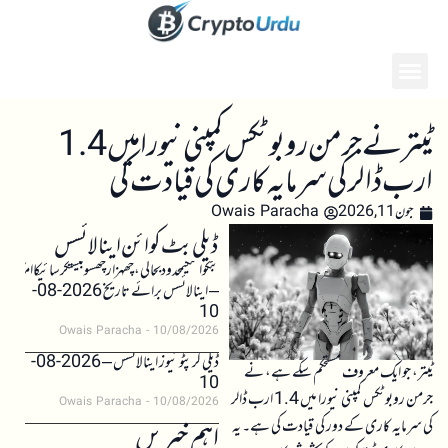
ٹیتر نے جرمن روبوٹکس کمپنی نیورا میں 1.4
ارب ڈالر کی سرمایہ کاری کی قیادت کی
جون 11, 2026
Owais Paracha
ڈیلی بٹ کوائن اینالائسس
بٹکوائنکیمحدودبحالی،چھہزارچھسوبیستکرسائیکاامکان
– اینالائسس برائے تاریخ 2026-08-
10
Owais Paracha
10/08/2026
ڈیلی کرپٹو نیوز اینالائسس – 2026-08-
ٹیتر، جو ایک معروف مستحکم سکے ہے، نے
10
جرمن روبوٹکس کمپنی نیورا میں 1.4 ارب ڈالر
Owais Paracha
10/08/2026
کی سرمایہ کاری کے دور کی قیادت کی ہے۔ یہ
اہم خبریں