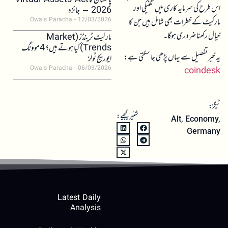
پاکستان کا Virtual Assets Act
اس طرح کی سرمایہ کاری میں تکنیکی اور
2026 – جائزہ
مارکیٹ کے خطرات بھی شامل ہیں جن کا
Owais Paracha
12/03/2026
خیال رکھنا ضروری ہوگا۔
مارکیٹ ٹرینڈز (Market
Trends) کیا ہوتے ہیں؟ 4 موونگ
یہ خبر تفصیل سے یہاں پڑھی جا سکتی ہے:
ایوریج ٹولز
Owais Paracha
06/03/2026
coindesk
ٹیگز:
شئیر کیجیے:
Alt
,
Economy
,
Germany
Latest Daily
Analysis