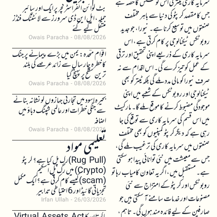
سرمایہ کاری ٹیتر کی اس کوشش کا حصہ ہے
بٹ کوائن انفراسٹرکچر پر ایک اور سائبر
جس کا مقصد کرپٹو کی دنیا سے باہر مختلف
حملہ، ایل این ڈی سرورز سے لائٹننگ فنڈز
صنعتوں میں توسیع کرنا ہے۔ نیورا، جو جدید
منتقل کیے گئے
Owais Paracha
08/08/2026
روبوٹکس ٹیکنالوجی پر کام کرتی ہے، اس
اقوام متحدہ: یمن میں بڑے پیمانے پر جنگ
سرمایہ کاری کے ذریعے اپنی تحقیق اور ترقی
کا خطرہ چار سال سے زائد عرصے کی بلند
کے عمل کو تیز کرے گی۔ اس اقدام سے نہ
ترین سطح پر پہنچ گیا
صرف نیورا کو مالی مدد ملے گی بلکہ ٹیتر کو بھی
Owais Paracha
08/08/2026
ٹیکنالوجی اور روبوٹکس کے شعبے میں اپنی
بحیرہ اسود میں تجارتی جہازوں کو نشانہ بنانے
موجودگی مضبوط کرنے کا موقع ملے گا۔ مارکیٹ
سے جنگی خطرات اور عالمی شپنگ دباؤ میں
میں اس قسم کی سرمایہ کاری سے توقع کی جا
اضافہ
Owais Paracha
08/08/2026
رہی ہے کہ دیگر کرپٹو کمپنیوں کو بھی مختلف
تعلیمی مواد
صنعتوں میں سرمایہ کاری کی ترغیب ملے گی،
جس سے معیشت میں نئی توانائی پیدا ہو سکتی
(Rug Pull)رگ پل کیا ہے؟ کرپٹو
(Crypto) میں رگ پل اسکیم
ہے۔ مستقبل میں، اگر یہ تعاون کامیاب رہا تو
(scam)کیسے کام کرتی ہے؟ ایک مکمل
روبوٹکس اور کرپٹو کے امتزاج سے نئی
تجزیاتی گائیڈ اور 6 احتیاطی تدابیر
مصنوعات اور خدمات سامنے آ سکتی ہیں جو
Irfan Ullah
26/03/2026
صارفین کے لیے فائدہ مند ہوں گی۔ تاہم،