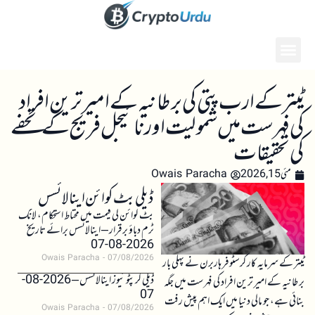
ٹیتر کے ارب پتی کی برطانیہ کے امیر ترین افراد
کی فہرست میں شمولیت اور نائیجل فریج کے تحفے
کی تحقیقات
مئی 15, 2026
Owais Paracha
ڈیلی بٹ کوائن اینالائسس
بٹ کوائن کی قیمت میں محتاط استحکام، لانگ
ٹرم دباؤ برقرار – اینالائسس برائے تاریخ
2026-08-07
Owais Paracha
07/08/2026
ٹیتر کے سرمایہ کار کرسٹوفر ہاربرن نے پہلی بار
ڈیلی کرپٹو نیوز اینالائسس – 2026-08-
برطانیہ کے امیر ترین افراد کی فہرست میں جگہ
07
بنائی ہے، جو مالی دنیا میں ایک اہم پیش رفت
Owais Paracha
07/08/2026