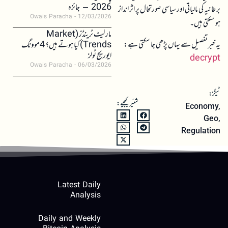
2026 – جائزہ
برطانیہ کی مالیاتی اور سیاسی صورتحال پر اثر انداز
Owais Paracha
12/03/2026
ہو سکتی ہیں۔
مارکیٹ ٹرینڈز (Market
یہ خبر تفصیل سے یہاں پڑھی جا سکتی ہے:
Trends) کیا ہوتے ہیں؟ 4 موونگ
ایوریج ٹولز
decrypt
Owais Paracha
06/03/2026
ٹیگز:
شئیر کیجیے:
Economy
,
Geo
,
Regulation
Latest Daily
Analysis
Daily and Weekly