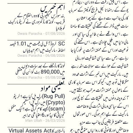
ہے۔ اس پیش رفت کے دوران، ریفارم
اہم خبریں
یوکے کے رہنما نائیجل فریج کو ٹیتر کے سرمایہ
بند سورس سیکیورٹی کا دور اختتام کے
کار کی جانب سے دیے گئے چھ اعشاریہ
قریب، کولڈ کارڈ کمزوری نے کرپٹو مارکیٹ
سات ملین ڈالر کے تحفے کی تحقیقات کا سامنا
کو ہلا دیا
ہے۔ اس واقعے نے برطانیہ کی سیاسی اور
Owais Paracha
07/08/2026
مالی دنیا میں ہلچل مچا دی ہے۔ اس تحفے کی
SC کروڈ آئل کی قیمت میں 1.01 فیصد
نوعیت اور اس کے ممکنہ اثرات پر غور کیا جا
اضافہ، مارکیٹ میں اہم تبدیلیاں
Owais Paracha
06/08/2026
رہا ہے، جس سے سیاسی شفافیت اور مالی
کولڈکارڈ حملے کے بعد سات دنوں
شفافیت کے حوالے سے سوالات اٹھ رہے
میں 890,000 بٹ کوائن کی منتقلی
ہیں۔ مارکیٹ میں اس خبر کے اثرات محدود
Owais Paracha
05/08/2026
مگر قابل توجہ ہیں، کیونکہ اس سے سرمایہ کاری
تعلیمی مواد
کے ماحول پر ممکنہ اثرات مرتب ہو سکتے ہیں۔
(Rug Pull)رگ پل کیا ہے؟ کرپٹو
آئندہ چند دنوں میں تحقیقات کے نتائج اور
(Crypto) میں رگ پل اسکیم
اس کے سیاسی و مالی اثرات کی وضاحت
(scam)کیسے کام کرتی ہے؟ ایک مکمل
مارکیٹ کے لیے اہم ہو گی۔ اس صورتحال
تجزیاتی گائیڈ اور 6 احتیاطی تدابیر
Irfan Ullah
26/03/2026
سے متعلقہ فریقین کی جانب سے مزید
وضاحتیں اور قانونی کارروائیاں متوقع ہیں، جو
پاکستان کا Virtual Assets Act