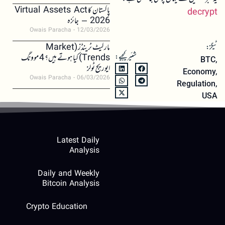
پاکستان کا Virtual Assets Act
decrypt
2026 – جائزہ
Owais Paracha
12/03/2026
مارکیٹ ٹرینڈز (Market
ٹیگز:
شئیر کیجیے:
Trends) کیا ہوتے ہیں؟ 4 موونگ
BTC
,
ایوریج ٹولز
Economy
,
Owais Paracha
06/03/2026
Regulation
,
USA
Latest Daily
Analysis
Daily and Weekly
Bitcoin Analysis
Crypto Education