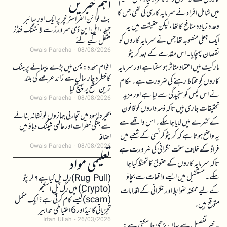
اہم خبریں
میں شامل افراد نے سرمایہ کاری کی تھی جس کا
بٹ کوائن انفراسٹرکچر پر ایک اور سائبر
وعدہ زیادہ منافع کا تھا، لیکن حقیقت میں یہ
حملہ، ایل این ڈی سرورز سے لائٹننگ فنڈز
ایک جعلی منصوبہ تھا جس نے سرمایہ کاروں کو
منتقل کیے گئے
Owais Paracha
08/08/2026
نقصان پہنچایا۔ اس مقدمے کے بعد کرپٹو
مارکیٹ میں اعتماد متاثر ہو سکتا ہے اور سرمایہ
اقوام متحدہ: یمن میں بڑے پیمانے پر جنگ
کا خطرہ چار سال سے زائد عرصے کی بلند
کاروں کو محتاط رہنے کی ضرورت ہے۔ حکام
ترین سطح پر پہنچ گیا
نے اس کیس کو سنجیدگی سے لیا ہے اور مزید
Owais Paracha
08/08/2026
تحقیقات جاری ہیں تاکہ ذمہ داروں کو قانون
بحیرہ اسود میں تجارتی جہازوں کو نشانہ بنانے
کے کٹہرے میں لایا جا سکے۔ اس واقعے سے
سے جنگی خطرات اور عالمی شپنگ دباؤ میں
یہ واضح ہوتا ہے کہ کرپٹو کرنسی کے شعبے میں
اضافہ
Owais Paracha
08/08/2026
فراڈ کے خلاف سخت نگرانی کی ضرورت ہے
تعلیمی مواد
تاکہ سرمایہ کاروں کے حقوق کا تحفظ کیا جا
سکے۔ مستقبل میں ایسے واقعات سے بچاؤ
(Rug Pull)رگ پل کیا ہے؟ کرپٹو
(Crypto) میں رگ پل اسکیم
کے لیے ممکنہ ضوابط اور نگرانی کے اقدامات
(scam)کیسے کام کرتی ہے؟ ایک مکمل
متوقع ہیں۔
تجزیاتی گائیڈ اور 6 احتیاطی تدابیر
Irfan Ullah
26/03/2026
یہ خبر تفصیل سے یہاں پڑھی جا سکتی ہے: