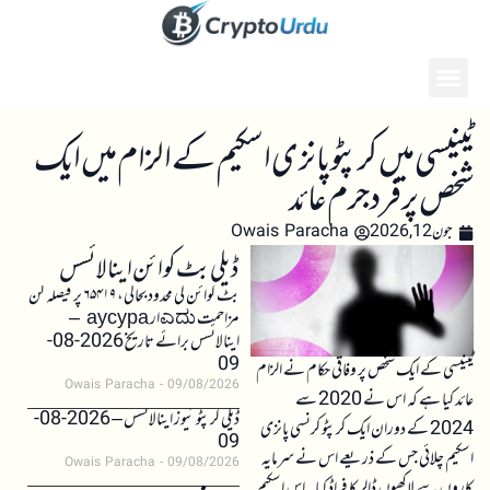
ٹینیسی میں کرپٹو پانزی اسکیم کے الزام میں ایک
شخص پر فرد جرم عائد
جون 12, 2026
Owais Paracha
ڈیلی بٹ کوائن اینالائسس
بٹ کوائن کی محدود بحالی، ۶۵۴۱۹ پر فیصلہ کن
مزاحمت ಎದುار аусура –
اینالائسس برائے تاریخ 2026-08-
09
ٹینیسی کے ایک شخص پر وفاقی حکام نے الزام
Owais Paracha
09/08/2026
عائد کیا ہے کہ اس نے 2020 سے
ڈیلی کرپٹو نیوز اینالائسس – 2026-08-
2024 کے دوران ایک کرپٹو کرنسی پانزی
09
اسکیم چلائی جس کے ذریعے اس نے سرمایہ
Owais Paracha
09/08/2026
کاروں سے لاکھوں ڈالر کا فراڈ کیا۔ اس اسکیم