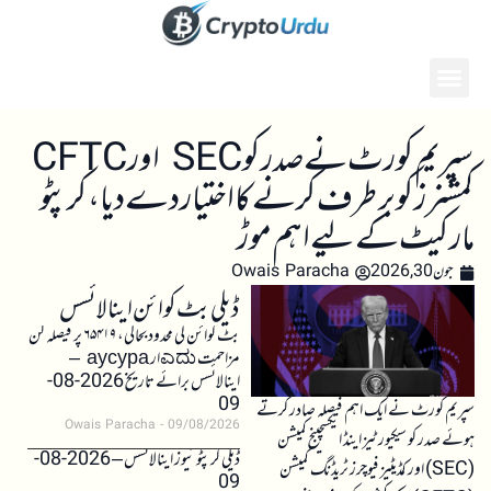
سپریم کورٹ نے صدر کو SEC اور CFTC
کمشنرز کو برطرف کرنے کا اختیار دے دیا، کرپٹو
مارکیٹ کے لیے اہم موڑ
جون 30, 2026
Owais Paracha
ڈیلی بٹ کوائن اینالائسس
بٹ کوائن کی محدود بحالی، ۶۵۴۱۹ پر فیصلہ کن
مزاحمت ಎದುار аусура –
اینالائسس برائے تاریخ 2026-08-
09
سپریم کورٹ نے ایک اہم فیصلہ صادر کرتے
Owais Paracha
09/08/2026
ہوئے صدر کو سیکیورٹیز اینڈ ایکسچینج کمیشن
ڈیلی کرپٹو نیوز اینالائسس – 2026-08-
(SEC) اور کمڈیٹیز فیوچرز ٹریڈنگ کمیشن
09