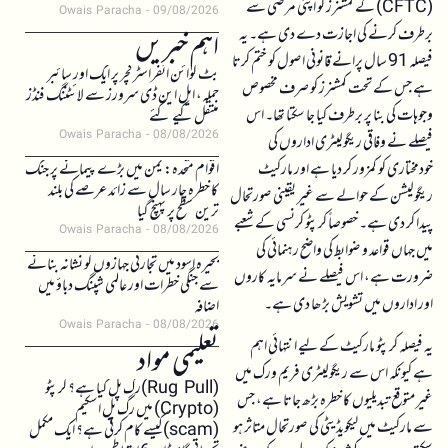
(CFTC) کے کمشنرز کو اپنی مرضی سے
Owais Paracha
09/08/2026
برطرف کرنے کی اجازت دے دی ہے۔ یہ
اہم خبریں
فیصلہ 91 سال پرانے قانونی اصول کو ختم کرتا
بٹ کوائن انفراسٹرکچر پر ایک اور سائبر
ہے جس کے تحت کمشنرز کو صرف مخصوص
حملہ، ایل این ڈی سرورز سے لائٹننگ فنڈز
وجوہات کی بنا پر برطرف کیا جا سکتا تھا۔ اس
منتقل کیے گئے
Owais Paracha
08/08/2026
فیصلے نے وفاقی ریگولیٹری اداروں کی
خودمختاری کو کمزور کر دیا ہے اور مارکیٹ
اقوام متحدہ: یمن میں بڑے پیمانے پر جنگ
کا خطرہ چار سال سے زائد عرصے کی بلند
ریگولیشن کے حوالے سے غیر یقینی صورتحال
ترین سطح پر پہنچ گیا
پیدا کر دی ہے۔ خصوصاً کرپٹو کرنسی کے شعبے
Owais Paracha
08/08/2026
میں جہاں قواعد و ضوابط کی واضح رہنمائی کی
بحیرہ اسود میں تجارتی جہازوں کو نشانہ بنانے
ضرورت ہے، اس فیصلے نے سرمایہ کاروں
سے جنگی خطرات اور عالمی شپنگ دباؤ میں
اور اداروں میں تشویش بڑھا دی ہے۔
اضافہ
Owais Paracha
08/08/2026
یہ فیصلہ کرپٹو مارکیٹ کے لیے انتہائی اہم
تعلیمی مواد
ہے کیونکہ اس سے ریگولیٹری فریم ورک میں
(Rug Pull)رگ پل کیا ہے؟ کرپٹو
غیر متوقع تبدیلیوں کا خطرہ بڑھ جاتا ہے، جس
(Crypto) میں رگ پل اسکیم
سے مارکیٹ میں لیکویڈیٹی کی صورتحال متاثر ہو
(scam)کیسے کام کرتی ہے؟ ایک مکمل