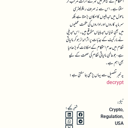
استحکام کے تناظر میں گہرے اثرات مرتب کر
سکتا ہے۔ اس سے نہ صرف ریگولیٹری
ماحول میں تبدیلیوں کا امکان بڑھتا ہے بلکہ
سرمایہ کاروں اور اداروں کی حکمت عملیوں
میں بھی نمایاں تبدیلیاں متوقع ہیں۔ اس تبدیلی
نے مارکیٹ کے جذبات پر اثر انداز ہو کر مالیاتی
نظام میں عدم استحکام کے امکانات کو بڑھا دیا
ہے، جو عالمی مالیاتی نظام کی صحت کے لیے
بھی اہم ہے۔
یہ خبر تفصیل سے یہاں پڑھی جا سکتی ہے:
decrypt
ٹیگز:
شئیر کیجیے:
Crypto
,
Regulation
,
USA