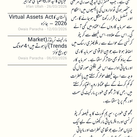
تجزیاتی گائیڈ اور 6 احتیاطی تدابیر
سکتی ہے۔ جب کمشنرز کی تبدیلی صدر کی مرضی
Irfan Ullah
26/03/2026
پر منحصر ہو گی تو اداروں کی پالیسیوں میں استحکام
پاکستان کا Virtual Assets Act
اور تسلسل برقرار رکھنا مشکل ہو جائے گا، جس
2026 – جائزہ
سے سرمایہ کاروں کے اعتماد میں کمی آئے
Owais Paracha
12/03/2026
گی۔ اس کے علاوہ، اس فیصلے سے کرپٹو
مارکیٹ ٹرینڈز (Market
کرنسی کے حوالے سے ریگولیٹری رسک میں
Trends) کیا ہوتے ہیں؟ 4 موونگ
اضافہ ہوتا ہے جو بین الاقوامی سرمایہ کاری
ایوریج ٹولز
کے بہاؤ کو بھی متاثر کر سکتا ہے۔ سرمایہ کار
Owais Paracha
06/03/2026
اور مالیاتی ادارے اس غیر یقینی صورتحال کی
وجہ سے اپنے فیصلے مؤخر کر سکتے ہیں یا خطرات
کو کم کرنے کے لیے محتاط رویہ اختیار کر سکتے
ہیں، جس کا اثر مجموعی طور پر مارکیٹ کی سمت
اور حجم پر پڑ سکتا ہے۔
مجموعی طور پر، سپریم کورٹ کا یہ فیصلہ کرپٹو
کرنسی اور دیگر مالیاتی مارکیٹوں کے لیے ایک
نمایاں موڑ ہے جو نظامی خطرات اور مالیاتی