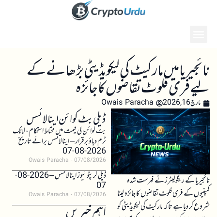
نائجیریا میں مارکیٹ کی لیکویڈیٹی بڑھانے کے
لیے فری فلوٹ تقاضوں کا جائزہ
مارچ 16, 2026
Owais Paracha
ڈیلی بٹ کوائن اینالائسس
بٹ کوائن کی قیمت میں محتاط استحکام، لانگ
ٹرم دباؤ برقرار – اینالائسس برائے تاریخ
2026-08-07
Owais Paracha
07/08/2026
ڈیلی کرپٹو نیوز اینالائسس – 2026-08-
نائجیریا کے ریگولیٹرز نے فہرست شدہ
07
کمپنیوں کے فری فلوٹ تقاضوں کا جائزہ لینا
Owais Paracha
07/08/2026
شروع کر دیا ہے تاکہ مارکیٹ کی لیکویڈیٹی کو
اہم خبریں