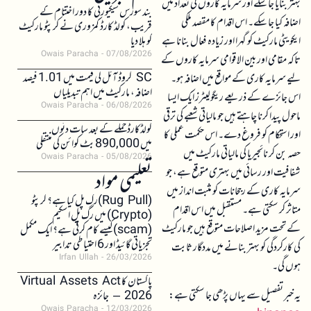
بہتر بنایا جا سکے اور سرمایہ کاروں کی تعداد میں
بند سورس سیکیورٹی کا دور اختتام کے
اضافہ کیا جا سکے۔ اس اقدام کا مقصد ملکی
قریب، کولڈ کارڈ کمزوری نے کرپٹو مارکیٹ
ایکویٹی مارکیٹ کو گہرا اور زیادہ فعال بنانا ہے
کو ہلا دیا
Owais Paracha
07/08/2026
تاکہ مقامی اور بین الاقوامی سرمایہ کاروں کے
SC کروڈ آئل کی قیمت میں 1.01 فیصد
لیے سرمایہ کاری کے مواقع میں اضافہ ہو۔
اضافہ، مارکیٹ میں اہم تبدیلیاں
اس جائزے کے ذریعے ریگولیٹرز ایک ایسا
Owais Paracha
06/08/2026
ماحول پیدا کرنا چاہتے ہیں جو مالیاتی شعبے کی ترقی
کولڈکارڈ حملے کے بعد سات دنوں
اور استحکام کو فروغ دے۔ اس حکمت عملی کا
میں 890,000 بٹ کوائن کی منتقلی
حصہ بن کر نائجیریا کی مالیاتی مارکیٹ میں
Owais Paracha
05/08/2026
شفافیت اور رسائی میں بہتری متوقع ہے، جو
تعلیمی مواد
سرمایہ کاری کے رجحانات کو مثبت انداز میں
(Rug Pull)رگ پل کیا ہے؟ کرپٹو
متاثر کر سکتی ہے۔ مستقبل میں اس اقدام
(Crypto) میں رگ پل اسکیم
کے تحت مزید اصلاحات متوقع ہیں جو مارکیٹ
(scam)کیسے کام کرتی ہے؟ ایک مکمل
تجزیاتی گائیڈ اور 6 احتیاطی تدابیر
کی کارکردگی کو بہتر بنانے میں مددگار ثابت
Irfan Ullah
26/03/2026
ہوں گی۔
پاکستان کا Virtual Assets Act
یہ خبر تفصیل سے یہاں پڑھی جا سکتی ہے:
2026 – جائزہ
Owais Paracha
12/03/2026