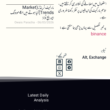
استعمال میں اضافے کی نشاندہی کر سکتے ہیں،
مارکیٹ ٹرینڈز (Market
تاہم مارکیٹ کی تبدیلیوں پر نظر رکھنا ضروری
Trends) کیا ہوتے ہیں؟ 4 موونگ
ہے۔
ایوریج ٹولز
Owais Paracha
06/03/2026
یہ خبر تفصیل سے یہاں پڑھی جا سکتی ہے:
binance
ٹیگز:
شئیر کیجیے:
Alt
,
Exchange
Latest Daily
Analysis