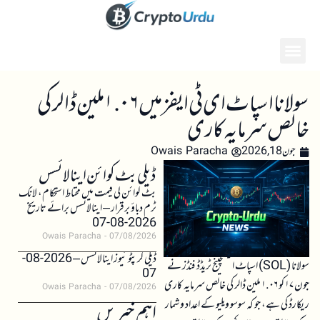
سولانا اسپاٹ ای ٹی ایفز میں ۱.۰۶ ملین ڈالر کی
خالص سرمایہ کاری
جون 18, 2026
Owais Paracha
ڈیلی بٹ کوائن اینالائسس
بٹ کوائن کی قیمت میں محتاط استحکام، لانگ
ٹرم دباؤ برقرار – اینالائسس برائے تاریخ
2026-08-07
Owais Paracha
07/08/2026
ڈیلی کرپٹو نیوز اینالائسس – 2026-08-
سولانا (SOL) اسپاٹ ایکسچینج ٹریڈڈ فنڈز نے
07
جون ۱۷ کو ۱.۰۶ ملین ڈالر کی خالص سرمایہ کاری
Owais Paracha
07/08/2026
ریکارڈ کی ہے، جو کہ سوسو ویلیو کے اعداد و شمار
اہم خبریں