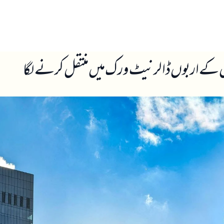
ں
ہمارے بارے میں
وں کے اربوں ڈالر نیٹ ورک میں منتقل کرنے لگا