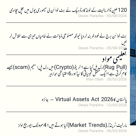
120 ملین ڈالر مالیت کے کولڈکارڈ ہیک نے بٹ کوائن کی میموری پول میں ہلچل مچا دی
Owais Paracha
05/08/2026
بٹ کوائن برج نے خود کو بند کر دیا کیونکہ مصنوعی ذہانت نے خامیاں تیزی سے تلاش کر
لیں
Owais Paracha
05/08/2026
تعلیمی مواد
(Rug Pull)رگ پل کیا ہے؟ کرپٹو (Crypto) میں رگ پل اسکیم (scam)کیسے
کام کرتی ہے؟ ایک مکمل تجزیاتی گائیڈ اور 6 احتیاطی تدابیر
Irfan Ullah
26/03/2026
پاکستان کا Virtual Assets Act 2026 – جائزہ
Owais Paracha
12/03/2026
مارکیٹ ٹرینڈز (Market Trends) کیا ہوتے ہیں؟ 4 موونگ ایوریج ٹولز
Owais Paracha
06/03/2026