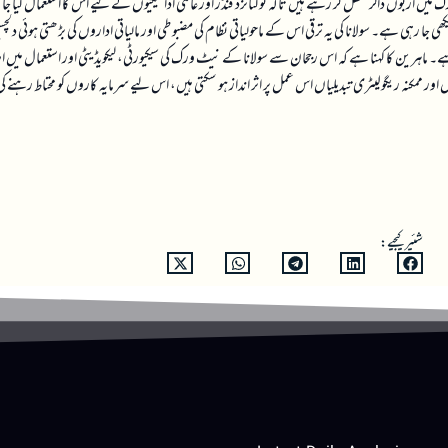
اربوں ڈالر منتقل کر رہے ہیں تاکہ ٹوکنائزڈ فنڈز اور عالمی ادائیگیوں کے لیے اس کا استعمال کیا جا
رہی ہے۔ سولانا کی یہ ترقی اس کے ماحولیاتی نظام کی مضبوطی اور مالیاتی اداروں کی بڑھتی ہوئی دلچس
ی ہے۔ ماہرین کا کہنا ہے کہ اس رجحان سے سولانا کے نیٹ ورک کی سیکیورٹی، لیکویڈیٹی اور استعمال میں ا
ور ممکنہ ریگولیٹری تبدیلیاں اس عمل پر اثر انداز ہو سکتی ہیں، اس لیے سرمایہ کاروں کو محتاط رہنے کی
شئیر کیجیے: