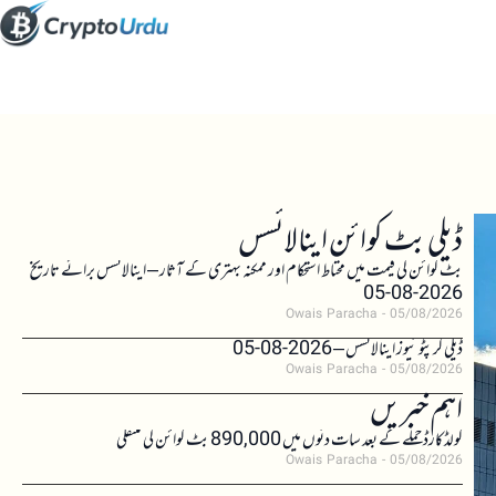
ڈیلی بٹ کوائن اینالائسس
بٹ کوائن کی قیمت میں محتاط استحکام اور ممکنہ بہتری کے آثار – اینالائسس برائے تاریخ
2026-08-05
Owais Paracha
05/08/2026
ڈیلی کرپٹو نیوز اینالائسس – 2026-08-05
Owais Paracha
05/08/2026
اہم خبریں
کولڈکارڈ حملے کے بعد سات دنوں میں 890,000 بٹ کوائن کی منتقلی
Owais Paracha
05/08/2026