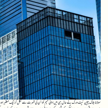
سولانا بلاک چین نیٹ ورک نے حال ہی میں اپنی میم کوائن کی شہرت سے نکل کر ایک معتبر اور