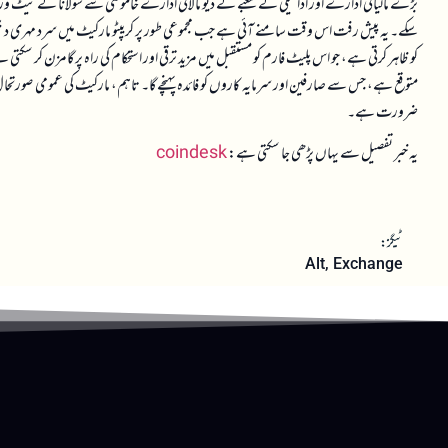
بڑے مالیاتی ادارے اور ادائیگی کے شعبے کے دیو مالائی ادارے خاموشی سے سولانا کے نیٹ ورک میں 
سکے۔ یہ پیش رفت اس وقت سامنے آئی ہے جب مجموعی طور پر کریپٹو مارکیٹ میں سرد مہری دیکھی جا 
کو ظاہر کرتی ہے، جو اس پلیٹ فارم کو مستقبل میں مزید ترقی اور استحکام کی راہ پر گامزن کر سکت
متوقع ہے، جس سے صارفین اور سرمایہ کاروں کو فائدہ پہنچے گا۔ تاہم، مارکیٹ کی عمومی صورتحال ا
ضرورت ہے۔
یہ خبر تفصیل سے یہاں پڑھی جا سکتی ہے:
coindesk
ٹیگز:
Alt
,
Exchange