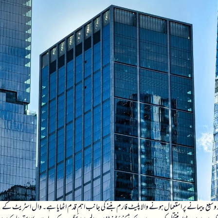
 وسیع پیمانے پر استعمال ہونے والا پلیٹ فارم بننے کی جانب اہم قدم اٹھایا ہے۔ وال اسٹریٹ کے