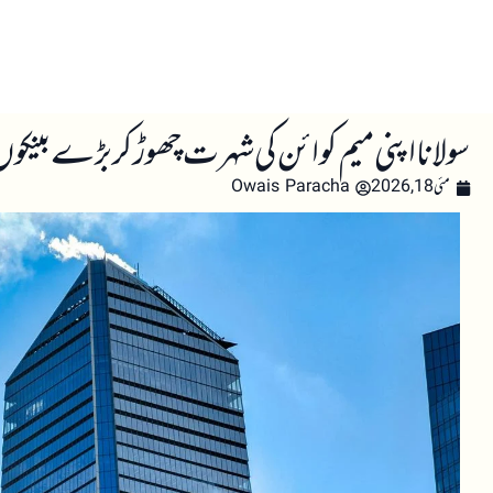
صفحہ اول
کرپٹو اینالائسس
تعلیم
اہم کرپٹو خبری
سولانا اپنی میم کوائن کی شہرت چھوڑ کر بڑے بینک
مئی 18, 2026
Owais Paracha