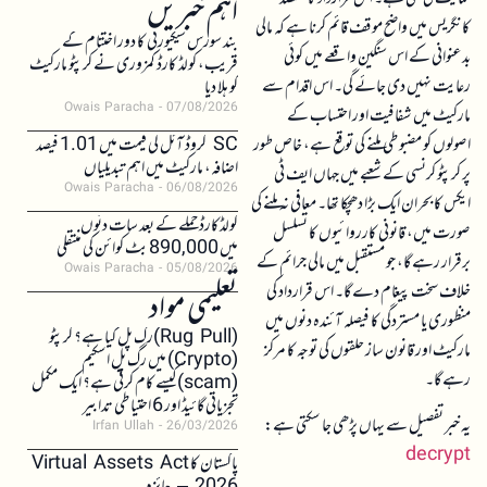
اہم خبریں
کانگریس میں واضح موقف قائم کرنا ہے کہ مالی
بند سورس سیکیورٹی کا دور اختتام کے
بدعنوانی کے اس سنگین واقعے میں کوئی
قریب، کولڈ کارڈ کمزوری نے کرپٹو مارکیٹ
رعایت نہیں دی جائے گی۔ اس اقدام سے
کو ہلا دیا
Owais Paracha
07/08/2026
مارکیٹ میں شفافیت اور احتساب کے
اصولوں کو مضبوطی ملنے کی توقع ہے، خاص طور
SC کروڈ آئل کی قیمت میں 1.01 فیصد
اضافہ، مارکیٹ میں اہم تبدیلیاں
پر کرپٹو کرنسی کے شعبے میں جہاں ایف ٹی
Owais Paracha
06/08/2026
ایکس کا بحران ایک بڑا دھچکا تھا۔ معافی نہ ملنے کی
کولڈکارڈ حملے کے بعد سات دنوں
صورت میں، قانونی کارروائیوں کا تسلسل
میں 890,000 بٹ کوائن کی منتقلی
برقرار رہے گا، جو مستقبل میں مالی جرائم کے
Owais Paracha
05/08/2026
خلاف سخت پیغام دے گا۔ اس قرارداد کی
تعلیمی مواد
منظوری یا مستردگی کا فیصلہ آئندہ دنوں میں
(Rug Pull)رگ پل کیا ہے؟ کرپٹو
مارکیٹ اور قانون ساز حلقوں کی توجہ کا مرکز
(Crypto) میں رگ پل اسکیم
رہے گا۔
(scam)کیسے کام کرتی ہے؟ ایک مکمل
تجزیاتی گائیڈ اور 6 احتیاطی تدابیر
یہ خبر تفصیل سے یہاں پڑھی جا سکتی ہے:
Irfan Ullah
26/03/2026
decrypt
پاکستان کا Virtual Assets Act