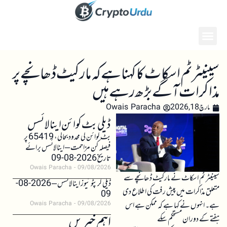
سینیٹر ٹم اسکاٹ کا کہنا ہے کہ مارکیٹ ڈھانچے پر
مذاکرات آگے بڑھ رہے ہیں
مارچ 18, 2026
Owais Paracha
ڈیلی بٹ کوائن اینالائسس
بٹ کوائن کی محدود بحالی، 65419 پر
فیصلہ کن مزاحمت – اینالائسس برائے
تاریخ 2026-08-09
Owais Paracha
09/08/2026
سینیٹر ٹم اسکاٹ نے مارکیٹ ڈھانچے سے
ڈیلی کرپٹو نیوز اینالائسس – 2026-08-
متعلق مذاکرات میں پیش رفت کی اطلاع دی
09
ہے۔ انہوں نے کہا ہے کہ ممکن ہے اس
Owais Paracha
09/08/2026
اہم خبریں
ہفتے کے دوران مستحکم سکے