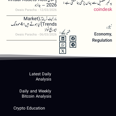
پاکستان کا Virtual Assets Act
یہ خبر تفصیل سے یہاں پڑھی جا سکتی ہے:
2026 – جائزہ
coindesk
Owais Paracha
12/03/2026
مارکیٹ ٹرینڈز (Market
Trends) کیا ہوتے ہیں؟ 4 موونگ
ٹیگز:
ایوریج ٹولز
شئیر کیجیے:
Economy
,
Owais Paracha
06/03/2026
Regulation
Latest Daily
Analysis
Daily and Weekly
Bitcoin Analysis
Crypto Education