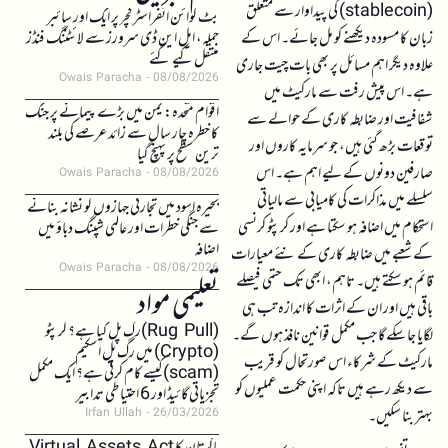
(stablecoin) کی پیداوار سے متعلق
بٹ کوائن انفراسٹرکچر پر ایک اور سائبر
زبان کا مسودہ دیکھنے کو مل جائے۔ اس کے
حملہ، ایل این ڈی سرورز سے لائٹننگ فنڈز
منتقل کیے گئے
علاوہ دیگر اہم مسائل پر بھی بات چیت جاری
Owais Paracha
08/08/2026
ہے۔ اس پیش رفت سے مارکیٹ میں
اقوام متحدہ: یمن میں بڑے پیمانے پر جنگ
شفافیت اور ضابطہ کاری کے حوالے سے
کا خطرہ چار سال سے زائد عرصے کی بلند
توقعات بڑھ گئی ہیں، جو سرمایہ کاروں اور
ترین سطح پر پہنچ گیا
صارفین دونوں کے لیے اہم ہے۔ اس
Owais Paracha
08/08/2026
سلسلے میں مذاکرات کی کامیابی سے مالیاتی
بحیرہ اسود میں تجارتی جہازوں کو نشانہ بنانے
استحکام میں اضافہ ہو سکتا ہے اور کرپٹو کرنسی
سے جنگی خطرات اور عالمی شپنگ دباؤ میں
اضافہ
کے شعبے میں ضابطہ کاری کے نئے معیارات
Owais Paracha
08/08/2026
قائم ہو سکتے ہیں۔ تاہم، ابھی تک حتمی فیصلے
تعلیمی مواد
باقی ہیں اور ان کے اثرات کا اندازہ تب ہی
(Rug Pull)رگ پل کیا ہے؟ کرپٹو
لگایا جا سکے گا جب مکمل قوانین نافذ ہوں گے۔
(Crypto) میں رگ پل اسکیم
مارکیٹ کے شرکاء اس صورتحال کو قریب
(scam)کیسے کام کرتی ہے؟ ایک مکمل
سے دیکھ رہے ہیں تاکہ اپنی حکمت عملیوں کو
تجزیاتی گائیڈ اور 6 احتیاطی تدابیر
بہتر بنا سکیں۔
Irfan Ullah
26/03/2026