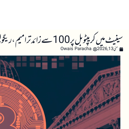
صفحہ اول
کرپٹو اینالائسس
تعلیم
اہم کرپٹو خبری
سینیٹ میں کریپٹو بل پر 100 سے زائد ترامیم، ریگولیٹری تبدیلیوں کا امکان
مئی 13, 2026
Owais Paracha