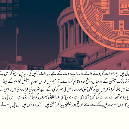
نے ڈیجیٹل اثاثہ مارکیٹ کلیرٹی ایکٹ پر 100 سے زائد ترامیم پیش کی ہیں، جو جمعرات کو ہونے والے مارک اپ ووٹ کے لیے زیر بحث آئیں گی۔ یہ بل کریپٹو کرنسی 
یوچرز ٹریڈنگ کمیشن کے درمیان واضح حدود قائم کرنا ہے۔ ترامیم میں خاص طور پر اسٹیبل کوائنز کے ییلڈ
ہیں جبکہ کریپٹو فرمیں ان کو لیکویڈیٹی اور صارفین کی سرگرمی کے لیے ضروری قرار دیتی ہیں۔ اس ک
ی یا پروموشن سے روکنے کی تجویز بھی دی ہے، جو سیاسی اور اخلاقی پہلوؤں کو اجاگر کرتی ہے۔ اس بل کی
یہ کاروں اور صارفین کے لیے نئے مواقع اور چیلنجز پیدا کر سکتی ہیں۔ آئندہ دنوں میں اس بل پر ہونے