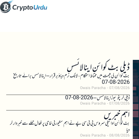
ڈیلی بٹ کوائن اینالائسس
بٹ کوائن کی قیمت میں محتاط استحکام، لانگ ٹرم دباؤ برقرار – اینالائسس برائے تاریخ
2026-08-07
Owais Paracha
07/08/2026
ڈیلی کرپٹو نیوز اینالائسس – 2026-08-07
Owais Paracha
07/08/2026
اہم خبریں
بٹ کوائن ادائیگی سروس بی ٹی سی پے نے اہم سکیورٹی خامی پر فعال حملے سے خبردار کر
دیا
Owais Paracha
08/08/2026