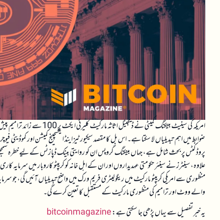
امریکہ کی سینیٹ بینکنگ کمیٹی 
ضوابط میں اہم تبدیلیاں لا سکتا ہے۔ اس بل کا مقصد سیکیورٹیز اینڈ ایکسچینج کمیشن اور کموڈیٹی ف
پروڈکٹس پر بحث شامل ہے، جہاں بینکنگ گروپس ان کو روایتی بینک ڈپازٹس کے لیے خطرہ سمجھتے 
علاوہ، سینٹرز نے سینئر حکومتی عہدیداروں اور ان کے اہل خانہ کو کریپٹو کاروبار میں سرمایہ کار
منظوری سے امریکی کریپٹو مارکیٹ میں ریگولیٹری فریم ورک میں واضح تبدیلیاں آئیں گی، جو سرما
والے ووٹ اور ترامیم کی منظوری مارکیٹ کے مستقبل کا تعین کرے گی۔
یہ خبر تفصیل سے یہاں پڑھی جا سکتی ہے:
bitcoinmagazine