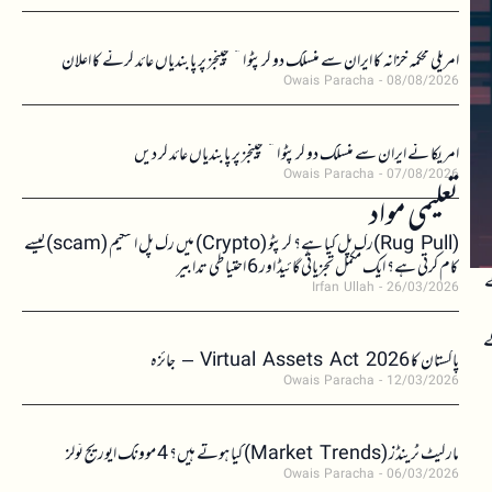
امریکی محکمہ خزانہ کا ایران سے منسلک دو کرپٹو ایکسچینجز پر پابندیاں عائد کرنے کا اعلان
Owais Paracha
08/08/2026
امریکا نے ایران سے منسلک دو کرپٹو ایکسچینجز پر پابندیاں عائد کر دیں
Owais Paracha
07/08/2026
تعلیمی مواد
(Rug Pull)رگ پل کیا ہے؟ کرپٹو (Crypto) میں رگ پل اسکیم (scam)کیسے
کام کرتی ہے؟ ایک مکمل تجزیاتی گائیڈ اور 6 احتیاطی تدابیر
کے
Irfan Ullah
26/03/2026
ے
پاکستان کا Virtual Assets Act 2026 – جائزہ
Owais Paracha
12/03/2026
مارکیٹ ٹرینڈز (Market Trends) کیا ہوتے ہیں؟ 4 موونگ ایوریج ٹولز
Owais Paracha
06/03/2026