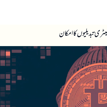
ں
ہمارے بارے میں