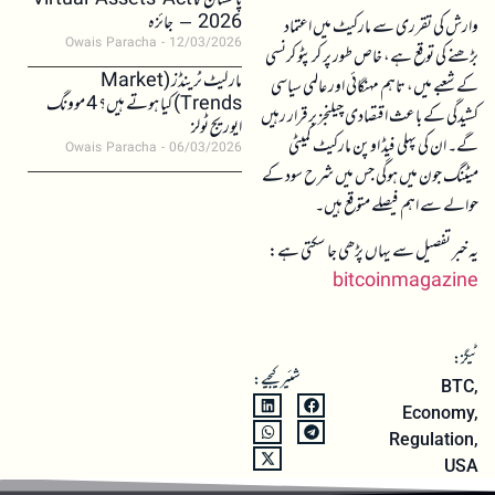
پاکستان کا Virtual Assets Act
2026 – جائزہ
وارش کی تقرری سے مارکیٹ میں اعتماد
Owais Paracha
12/03/2026
بڑھنے کی توقع ہے، خاص طور پر کرپٹو کرنسی
مارکیٹ ٹرینڈز (Market
کے شعبے میں، تاہم مہنگائی اور عالمی سیاسی
Trends) کیا ہوتے ہیں؟ 4 موونگ
کشیدگی کے باعث اقتصادی چیلنجز برقرار رہیں
ایوریج ٹولز
گے۔ ان کی پہلی فیڈ اوپن مارکیٹ کمیٹی
Owais Paracha
06/03/2026
میٹنگ جون میں ہوگی جس میں شرح سود کے
حوالے سے اہم فیصلے متوقع ہیں۔
یہ خبر تفصیل سے یہاں پڑھی جا سکتی ہے:
bitcoinmagazine
ٹیگز:
شئیر کیجیے:
BTC
,
Economy
,
Regulation
,
USA