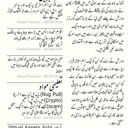
متنازعہ ووٹ کے بعد ہوئی جس میں 54 ارکان
بٹ کوائن انفراسٹرکچر پر ایک اور سائبر
نے حمایت کی جبکہ 45 نے مخالفت کی۔
حملہ، ایل این ڈی سرورز سے لائٹننگ فنڈز
منتقل کیے گئے
وارش نے پہلے بھی فیڈ کے بورڈ آف گورنرز
Owais Paracha
08/08/2026
میں خدمات انجام دی ہیں اور اب وہ ایک
اقوام متحدہ: یمن میں بڑے پیمانے پر جنگ
ایسے وقت میں چیئر بن رہے ہیں جب امریکہ
کا خطرہ چار سال سے زائد عرصے کی بلند
میں مہنگائی کی شرح بلند ہے اور اقتصادی
ترین سطح پر پہنچ گیا
حالات غیر یقینی ہیں۔
Owais Paracha
08/08/2026
بحیرہ اسود میں تجارتی جہازوں کو نشانہ بنانے
وارش نے بٹ کوائن کو ایک اہم اثاثہ قرار
سے جنگی خطرات اور عالمی شپنگ دباؤ میں
دیا ہے اور اسے فیڈ کی پالیسیوں کی ساکھ کا ایک
اضافہ
اشارہ سمجھا جاتا ہے۔ ان کا کہنا ہے کہ بٹ
Owais Paracha
08/08/2026
تعلیمی مواد
کوائن انہیں پریشان نہیں کرتا بلکہ یہ مالیاتی
پالیسی کی شفافیت کی علامت ہے۔ ان کی
(Rug Pull)رگ پل کیا ہے؟ کرپٹو
تعیناتی کے ساتھ ہی کلیرٹی ایکٹ پر ووٹ
(Crypto) میں رگ پل اسکیم
(scam)کیسے کام کرتی ہے؟ ایک مکمل
متوقع ہے جو امریکہ میں ڈیجیٹل اثاثوں کے
تجزیاتی گائیڈ اور 6 احتیاطی تدابیر
ضابطہ کاری کے لیے اہم قانون سازی ہو
Irfan Ullah
26/03/2026
سکتی ہے۔