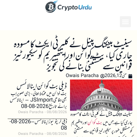
سینیٹ بینکنگ پینل نے کلیرٹی ایکٹ کا مسودہ
جاری کیا، بٹ کوائن اور ایتھیریم کو سیکیورٹیز
قوانین سے مستثنیٰ بنانے کی تجویز
مئی 12, 2026
Owais Paracha
ڈیلی بٹ کوائن اینالائسس
بٹ کوائن میں محتاط بحالی، بڑی تصویر اب
بھی دفاعی JSImport – اینالائسس
برائے تاریخ 2026-08-08
Owais Paracha
08/08/2026
سینیٹ بینکنگ پینل نے کلیرٹی ایکٹ کا مسودہ
ڈیلی کرپٹو نیوز اینالائسس – 2026-08-
جاری کیا ہے جس میں
بٹ کوائن
اور ایتھیریم
08
کو مستقل طور پر سیکیورٹیز قوانین سے مستثنیٰ
Owais Paracha
08/08/2026