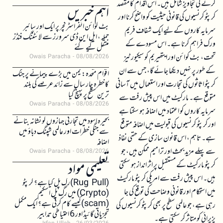
کرنے کی تجاویز شامل ہیں۔ اس اقدام کا مقصد
اہم خبریں
کرپٹو کرنسیوں کی قانونی حیثیت کو واضح کرنا اور
بٹ کوائن انفراسٹرکچر پر ایک اور سائبر
سرمایہ کاروں کے لیے ایک شفاف فریم
حملہ، ایل این ڈی سرورز سے لائٹننگ فنڈز
ورک فراہم کرنا ہے۔ اس مسودے کے
منتقل کیے گئے
تحت، بٹ کوائن اور ایتھیریم کو سیکیورٹیز
Owais Paracha
08/08/2026
کے طور پر نہیں دیکھا جائے گا، جس سے ان
اقوام متحدہ: یمن میں بڑے پیمانے پر جنگ
کرپٹو اثاثوں کی تجارت اور استعمال میں آسانی
کا خطرہ چار سال سے زائد عرصے کی بلند
ترین سطح پر پہنچ گیا
متوقع ہے۔ مارکیٹ میں اس پیش رفت سے
Owais Paracha
08/08/2026
سرمایہ کاروں کو اعتماد میں اضافہ ہو سکتا ہے
بحیرہ اسود میں تجارتی جہازوں کو نشانہ بنانے
اور کرپٹو کرنسیوں کی قبولیت میں اضافہ متوقع
سے جنگی خطرات اور عالمی شپنگ دباؤ میں
ہے۔ تاہم، اس قانون سازی کے حتمی نفاذ
اضافہ
سے پہلے مزید بحث اور ترامیم ممکن ہیں، جو
Owais Paracha
08/08/2026
تعلیمی مواد
کرپٹو مارکیٹ کے مستقبل پر اثر انداز ہو سکتی
ہیں۔ اس پیش رفت سے امریکی کرپٹو مارکیٹ
(Rug Pull)رگ پل کیا ہے؟ کرپٹو
میں استحکام اور قانونی وضاحت کی توقع کی جا
(Crypto) میں رگ پل اسکیم
(scam)کیسے کام کرتی ہے؟ ایک مکمل
رہی ہے، جو عالمی سطح پر بھی کرپٹو کرنسیوں کی
تجزیاتی گائیڈ اور 6 احتیاطی تدابیر
پزیرائی کو متاثر کر سکتی ہے۔