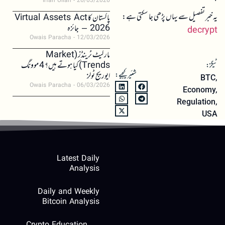
Irfan Ullah
26/03/2026
یہ خبر تفصیل سے یہاں پڑھی جا سکتی ہے:
پاکستان کا Virtual Assets Act
2026 – جائزہ
decrypt
Owais Paracha
12/03/2026
مارکیٹ ٹرینڈز (Market
Trends) کیا ہوتے ہیں؟ 4 موونگ
ٹیگز:
شئیر کیجیے:
ایوریج ٹولز
BTC
,
Owais Paracha
06/03/2026
Economy
,
Regulation
,
USA
Latest Daily
Analysis
Daily and Weekly
Bitcoin Analysis