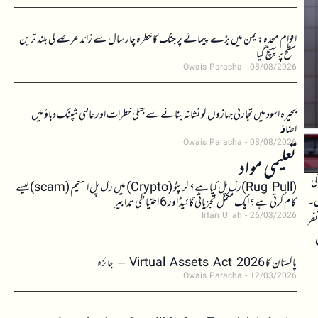
اقوام متحدہ: یمن میں بڑے پیمانے پر جنگ کا خطرہ چار سال سے زائد عرصے کی بلند ترین
سطح پر پہنچ گیا
Owais Paracha
08/08/2026
بحیرہ اسود میں تجارتی جہازوں کو نشانہ بنانے سے جنگی خطرات اور عالمی شپنگ دباؤ میں
اضافہ
Owais Paracha
08/08/2026
تعلیمی مواد
کی
(Rug Pull)رگ پل کیا ہے؟ کرپٹو (Crypto) میں رگ پل اسکیم (scam)کیسے
ں۔
کام کرتی ہے؟ ایک مکمل تجزیاتی گائیڈ اور 6 احتیاطی تدابیر
Irfan Ullah
26/03/2026
نظر
پاکستان کا Virtual Assets Act 2026 – جائزہ
Owais Paracha
12/03/2026