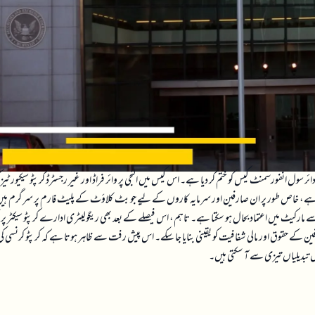
 سول انفورسمنٹ کیس کو ختم کر دیا ہے۔ اس کیس میں النجی پر وائر فراڈ اور غیر رجسٹرڈ کرپٹو سیکیورٹیز 
ا ہے، خاص طور پر ان صارفین اور سرمایہ کاروں کے لیے جو بٹ کلاؤٹ کے پلیٹ فارم پر سرگرم ہی
 مارکیٹ میں اعتماد بحال ہو سکتا ہے۔ تاہم، اس فیصلے کے بعد بھی ریگولیٹری ادارے کرپٹو سیکٹر پر 
فین کے حقوق اور مالی شفافیت کو یقینی بنایا جا سکے۔ اس پیش رفت سے ظاہر ہوتا ہے کہ کرپٹو کرنسی کی
 میں تبدیلیاں تیزی سے آ سکتی ہیں۔