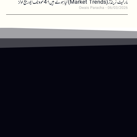
مارکیٹ ٹرینڈز (Market Trends) کیا ہوتے ہیں؟ 4 موونگ ایوریج ٹولز
Owais Paracha
06/03/2026