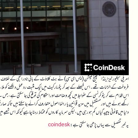
امریکی سیکیورٹیز اینڈ ایکسچینج کمیشن (ایس ای سی) نے بٹ کلاؤٹ کے بانی نادر النجی کے خلاف دائر
فروخت کے الزامات تھے۔ اس فیصلے کے بعد کرپٹو مارکیٹ میں ایک مثبت ردعمل دیکھنے کو مل
اس اقدام سے کرپٹو کرنسی کے ضوابط میں کچھ وضاحت اور استحکام کی توقع کی جا سکتی ہے، جس سے
رکھے ہوئے ہیں اور مستقبل میں مزید قوانین یا رہنما اصول متعارف کرائے جا سکتے ہیں تاکہ صار
دنیا میں قانونی پیچیدگیاں کم ہو رہی ہیں، لیکن سرمایہ کاروں کو محتاط رہنا چاہیے کیونکہ اس شعبے
یہ خبر تفصیل سے یہاں پڑھی جا سکتی ہے:
coindesk