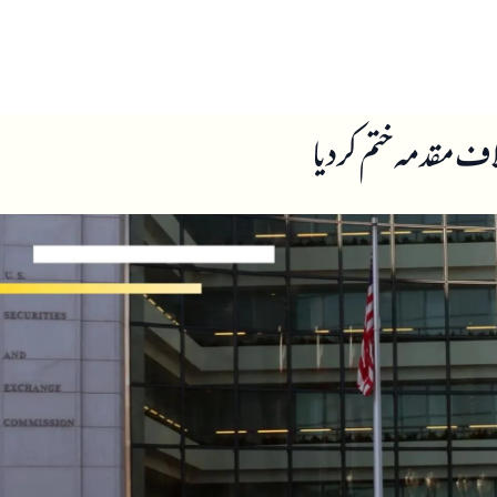
ں
ہمارے بارے میں
مقدمہ ختم کر دیا