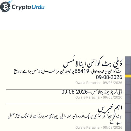
ڈیلی بٹ کوائن اینالائسس
بٹ کوائن کی محدود بحالی، 65419 پر فیصلہ کن مزاحمت – اینالائسس برائے تاریخ
2026-08-09
Owais Paracha
09/08/2026
ڈیلی کرپٹو نیوز اینالائسس – 2026-08-09
Owais Paracha
09/08/2026
اہم خبریں
بٹ کوائن انفراسٹرکچر پر ایک اور سائبر حملہ، ایل این ڈی سرورز سے لائٹننگ فنڈز منتقل
کیے گئے
Owais Paracha
08/08/2026