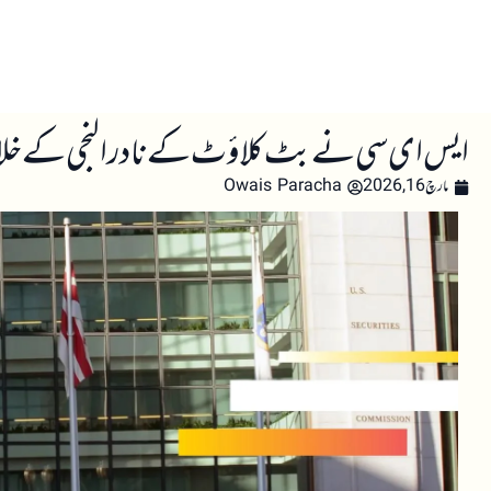
صفحہ اول
کرپٹو اینالائسس
تعلیم
اہم کرپٹو خبری
ایس ای سی نے بٹ کلاؤٹ کے نادر النجی کے خلاف 
مارچ 16, 2026
Owais Paracha