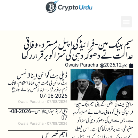
سیم بینک مین-فرائیڈ کی اپیل مسترد، وفاقی
عدالت نے دھوکہ دہی کی سزا کو برقرار رکھا
جون 12, 2026
Owais Paracha
ڈیلی بٹ کوائن اینالائسس
بٹ کوائن کی قیمت میں محتاط استحکام، لانگ
ٹرم دباؤ برقرار – اینالائسس برائے تاریخ
2026-08-07
Owais Paracha
07/08/2026
سابق ایف ٹی ایکس کے بانی سیم بینک مین-
ڈیلی کرپٹو نیوز اینالائسس – 2026-08-
فرائیڈ کی اپیل کو وفاقی عدالت نے مسترد کر دیا
07
ہے، جس سے ان کی دھوکہ دہی کی سزا کو
Owais Paracha
07/08/2026
مضبوطی سے برقرار رکھا گیا ہے۔ اس فیصلے
اہم خبریں
کے بعد، بینک مین-فرائیڈ کے پاس جیل سے