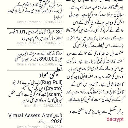
بند سورس سیکیورٹی کا دور اختتام کے
باہر نکلنے کا واحد راستہ اب صدر ٹرمپ سے
قریب، کولڈ کارڈ کمزوری نے کرپٹو مارکیٹ
معافی کی درخواست کرنا رہ گیا ہے۔ ایف ٹی
کو ہلا دیا
ایکس کی دیوالیہ ہونے والی کمپنی کے اس
Owais Paracha
07/08/2026
واقعے نے کرپٹو کرنسی مارکیٹ میں گہرا اثر ڈالا
SC کروڈ آئل کی قیمت میں 1.01 فیصد
ہے، جس سے سرمایہ کاروں میں عدم اعتماد
اضافہ، مارکیٹ میں اہم تبدیلیاں
Owais Paracha
06/08/2026
بڑھا ہے۔ اس فیصلے سے کرپٹو کرنسی کی
کولڈکارڈ حملے کے بعد سات دنوں
صنعت میں ضابطہ کاری کے حوالے سے مزید
میں 890,000 بٹ کوائن کی منتقلی
سخت اقدامات کی توقع کی جا رہی ہے۔ مارکیٹ
Owais Paracha
05/08/2026
میں اس واقعے کے فوری اثرات میں سرمایہ
تعلیمی مواد
کاروں کی محتاط رویہ اور ممکنہ قانونی پیچیدگیوں
(Rug Pull)رگ پل کیا ہے؟ کرپٹو
کا اضافہ شامل ہے۔ آئندہ، اس کیس کے
(Crypto) میں رگ پل اسکیم
قانونی نتائج اور ممکنہ معافی کی درخواست پر غور
(scam)کیسے کام کرتی ہے؟ ایک مکمل
کر کے مارکیٹ کی سمت کا تعین کیا جائے گا۔
تجزیاتی گائیڈ اور 6 احتیاطی تدابیر
Irfan Ullah
26/03/2026
یہ خبر تفصیل سے یہاں پڑھی جا سکتی ہے:
پاکستان کا Virtual Assets Act
decrypt
2026 – جائزہ
Owais Paracha
12/03/2026