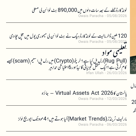
کولڈکارڈ حملے کے بعد سات دنوں میں 890,000 بٹ کوائن کی منتقلی
Owais Paracha
05/08/2026
120 ملین ڈالر مالیت کے کولڈکارڈ ہیک نے بٹ کوائن کی میموری پول میں ہلچل مچا دی
Owais Paracha
05/08/2026
تعلیمی مواد
(Rug Pull)رگ پل کیا ہے؟ کرپٹو (Crypto) میں رگ پل اسکیم (scam)کیسے
کام کرتی ہے؟ ایک مکمل تجزیاتی گائیڈ اور 6 احتیاطی تدابیر
Irfan Ullah
26/03/2026
مال
پاکستان کا Virtual Assets Act 2026 – جائزہ
Owais Paracha
12/03/2026
نے 11 ارب ڈالر کی ضبطی کا حکم دیا ہے اور بینک مین-فرائیڈ کو 2044
کہ
مارکیٹ ٹرینڈز (Market Trends) کیا ہوتے ہیں؟ 4 موونگ ایوریج ٹولز
Owais Paracha
06/03/2026