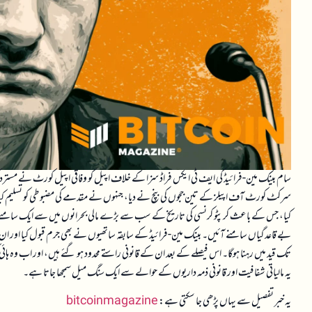
سرکٹ کورٹ آف اپیلز کے تین ججوں کی بنچ نے دیا، جنہوں نے مقدمے کی مضبوطی کو تسلیم کیا۔ 
تک قید میں رہنا ہوگا۔ اس فیصلے کے بعد ان کے قانونی راستے محدود ہو گئے ہیں، اور اب وہ ہائی 
یہ مالیاتی شفافیت اور قانونی ذمہ داریوں کے حوالے سے ایک سنگ میل سمجھا جاتا ہے۔
یہ خبر تفصیل سے یہاں پڑھی جا سکتی ہے:
bitcoinmagazine