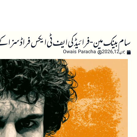
صفحہ اول
کرپٹو اینالائسس
تعلیم
اہم کرپٹو خبری
سام بینک مین-فرائیڈ کی ایف ٹی ایکس فراڈ سزا ک
جون 12, 2026
Owais Paracha