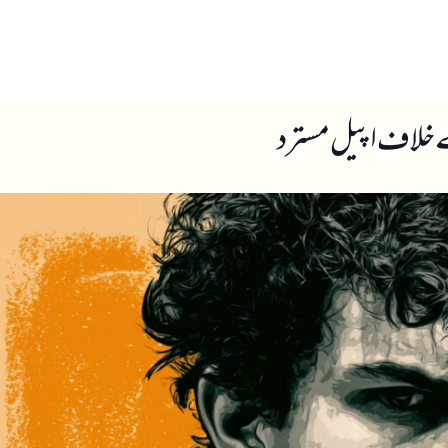
ں
ہمارے بارے میں
ے خلاف اپیل مسترد