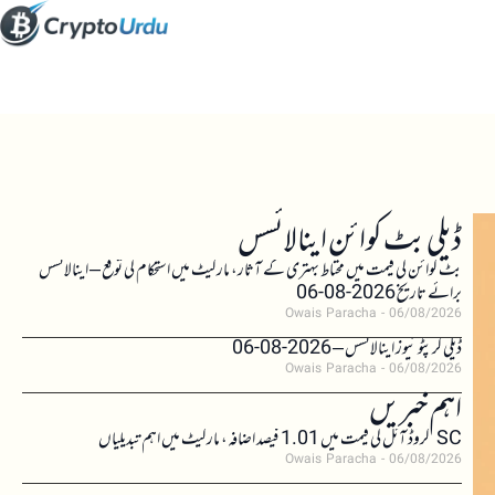
ڈیلی بٹ کوائن اینالائسس
بٹ کوائن کی قیمت میں محتاط بہتری کے آثار، مارکیٹ میں استحکام کی توقع – اینالائسس
برائے تاریخ 2026-08-06
Owais Paracha
06/08/2026
ڈیلی کرپٹو نیوز اینالائسس – 2026-08-06
Owais Paracha
06/08/2026
اہم خبریں
SC کروڈ آئل کی قیمت میں 1.01 فیصد اضافہ، مارکیٹ میں اہم تبدیلیاں
Owais Paracha
06/08/2026