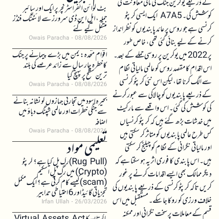
کے ذریعے یوکرین جنگ کی مالی معاونت کی
بٹ کوائن انفراسٹرکچر پر ایک اور سائبر
کوشش کی۔ A7A5 ایک ایسی کرپٹو
حملہ، ایل این ڈی سرورز سے لائٹننگ فنڈز
کرنسی ہے جو روس پر عائد پابندیوں کو نظر انداز
منتقل کیے گئے
Owais Paracha
08/08/2026
کرنے کے لیے بنائی گئی تھی، خاص طور
اقوام متحدہ: یمن میں بڑے پیمانے پر جنگ
پر 2022 میں یوکرین پر روسی حملے کے بعد۔
کا خطرہ چار سال سے زائد عرصے کی بلند
اس اقدام کا مقصد روس کو عالمی مالیاتی نظام
ترین سطح پر پہنچ گیا
سے الگ کرنا تھا، لیکن اس نئی کرپٹو کرنسی
Owais Paracha
08/08/2026
کے ذریعے پابندیوں کو چالاکی سے عبور کرنے
بحیرہ اسود میں تجارتی جہازوں کو نشانہ بنانے
کی کوشش کی گئی۔ اس واقعے سے مارکیٹ
سے جنگی خطرات اور عالمی شپنگ دباؤ میں
میں خدشات بڑھ گئے ہیں کہ کرپٹو کرنسیاں
اضافہ
Owais Paracha
08/08/2026
کس طرح عالمی پابندیوں کو متاثر کر سکتی ہیں
تعلیمی مواد
اور مالیاتی نگرانی کے نظام کو چیلنج کر سکتی
ہیں۔ اس پابندی کا فوری اثر یہ ہو سکتا ہے کہ
(Rug Pull)رگ پل کیا ہے؟ کرپٹو
(Crypto) میں رگ پل اسکیم
دیگر ممالک بھی ایسے اقدامات کرنے پر غور
(scam)کیسے کام کرتی ہے؟ ایک مکمل
کریں تاکہ کرپٹو کرنسی کے ذریعے پابندیوں کی
تجزیاتی گائیڈ اور 6 احتیاطی تدابیر
خلاف ورزی کو روکا جا سکے۔ مستقبل میں اس
Irfan Ullah
26/03/2026
قسم کے معاملات پر سخت نگرانی اور ممکنہ