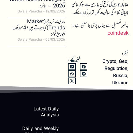
پاکستان کا Virtual Assets Act
ضابطہ کاری کی توقع کی جا رہی ہے تاکہ عالمی
2026 – جائزہ
مالیاتی نظام کی سالمیت کو برقرار رکھا جا سکے۔
Owais Paracha
12/03/2026
مارکیٹ ٹرینڈز (Market
یہ خبر تفصیل سے یہاں پڑھی جا سکتی ہے:
Trends) کیا ہوتے ہیں؟ 4 موونگ
coindesk
ایوریج ٹولز
Owais Paracha
06/03/2026
ٹیگز:
شئیر کیجیے:
Crypto
,
Geo
,
Regulation
,
Russia
,
Ukraine
Latest Daily
Analysis
Daily and Weekly