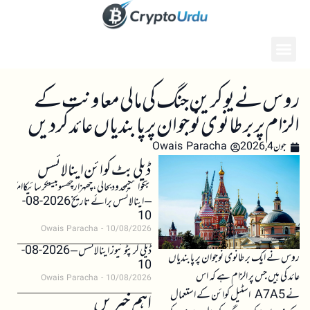
روس نے یوکرین جنگ کی مالی معاونت کے
الزام پر برطانوی نوجوان پر پابندیاں عائد کر دیں
جون 4, 2026
Owais Paracha
ڈیلی بٹ کوائن اینالائسس
بٹکوائنکیمحدودبحالی،چھہزارچھسوبیستکرسائیکاامکان
– اینالائسس برائے تاریخ 2026-08-
10
Owais Paracha
10/08/2026
ڈیلی کرپٹو نیوز اینالائسس – 2026-08-
روس نے ایک برطانوی نوجوان پر پابندیاں
10
عائد کی ہیں جس پر الزام ہے کہ اس
Owais Paracha
10/08/2026
نے A7A5 اسٹیل کوائن کے استعمال
اہم خبریں