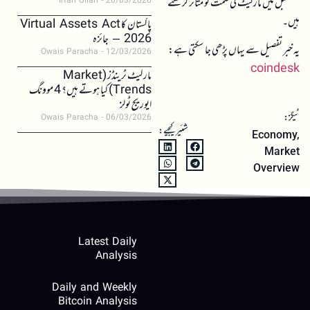
مستقبل میں مارکیٹ کی سمت کو متاثر کر سکتے
Irfan Ullah
26/03/2026
ہیں۔
پاکستان کا Virtual Assets Act
2026 – جائزہ
یہ خبر تفصیل سے یہاں پڑھی جا سکتی ہے:
Owais Paracha
12/03/2026
coindesk
مارکیٹ ٹرینڈز (Market
Trends) کیا ہوتے ہیں؟ 4 موونگ
ایوریج ٹولز
ٹیگز:
Owais Paracha
06/03/2026
شئیر کیجیے:
Economy
,
Market
Overview
Latest Daily
Analysis
Daily and Weekly
Bitcoin Analysis