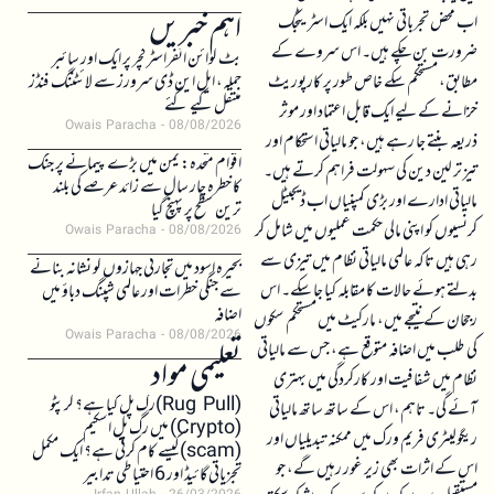
اہم خبریں
اب محض تجرباتی نہیں بلکہ ایک اسٹریٹجک
ضرورت بن چکے ہیں۔ اس سروے کے
بٹ کوائن انفراسٹرکچر پر ایک اور سائبر
مطابق، مستحکم سکے خاص طور پر کارپوریٹ
حملہ، ایل این ڈی سرورز سے لائٹننگ فنڈز
منتقل کیے گئے
خزانے کے لیے ایک قابل اعتماد اور موثر
Owais Paracha
08/08/2026
ذریعہ بنتے جا رہے ہیں، جو مالیاتی استحکام اور
اقوام متحدہ: یمن میں بڑے پیمانے پر جنگ
تیز تر لین دین کی سہولت فراہم کرتے ہیں۔
کا خطرہ چار سال سے زائد عرصے کی بلند
مالیاتی ادارے اور بڑی کمپنیاں اب ڈیجیٹل
ترین سطح پر پہنچ گیا
کرنسیوں کو اپنی مالی حکمت عملیوں میں شامل کر
Owais Paracha
08/08/2026
رہی ہیں تاکہ عالمی مالیاتی نظام میں تیزی سے
بحیرہ اسود میں تجارتی جہازوں کو نشانہ بنانے
بدلتے ہوئے حالات کا مقابلہ کیا جا سکے۔ اس
سے جنگی خطرات اور عالمی شپنگ دباؤ میں
اضافہ
رجحان کے نتیجے میں، مارکیٹ میں مستحکم سکوں
Owais Paracha
08/08/2026
کی طلب میں اضافہ متوقع ہے، جس سے مالیاتی
تعلیمی مواد
نظام میں شفافیت اور کارکردگی میں بہتری
(Rug Pull)رگ پل کیا ہے؟ کرپٹو
آئے گی۔ تاہم، اس کے ساتھ ساتھ مالیاتی
(Crypto) میں رگ پل اسکیم
ریگولیٹری فریم ورک میں ممکنہ تبدیلیاں اور
(scam)کیسے کام کرتی ہے؟ ایک مکمل
اس کے اثرات بھی زیر غور رہیں گے، جو
تجزیاتی گائیڈ اور 6 احتیاطی تدابیر