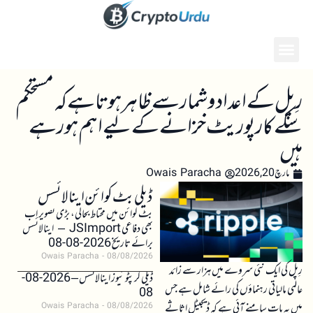
رِپل کے اعداد و شمار سے ظاہر ہوتا ہے کہ مستحکم
سکے کارپوریٹ خزانے کے لیے اہم ہو رہے
ہیں
مارچ 20, 2026
Owais Paracha
ڈیلی بٹ کوائن اینالائسس
بٹ کوائن میں محتاط بحالی، بڑی تصویر اب
بھی دفاعی JSImport – اینالائسس
برائے تاریخ 2026-08-08
Owais Paracha
08/08/2026
رِپل کی ایک نئی سروے میں ہزار سے زائد
ڈیلی کرپٹو نیوز اینالائسس – 2026-08-
عالمی مالیاتی رہنماؤں کی رائے شامل ہے جس
08
میں یہ بات سامنے آئی ہے کہ ڈیجیٹل اثاثے
Owais Paracha
08/08/2026