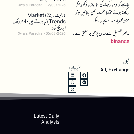
2026 – جائزہ
چاہیے کہ وہ مارکیٹ کی اتار چڑھاؤ کو مدنظر
Owais Paracha
12/03/2026
رکھتے ہوئے محتاط حکمت عملی اپنائیں تاکہ
مارکیٹ ٹرینڈز (Market
ممکنہ خطرات سے بچا جا سکے۔
Trends) کیا ہوتے ہیں؟ 4 موونگ
ایوریج ٹولز
یہ خبر تفصیل سے یہاں پڑھی جا سکتی ہے:
Owais Paracha
06/03/2026
binance
ٹیگز:
شئیر کیجیے:
Alt
,
Exchange
Latest Daily
Analysis