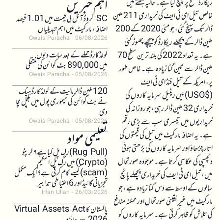
اہم خبریں
ریکارڈ سطح پر پہنچ گیا ہے۔ حالیہ ہفتے میں
خالص تیل ای ٹی ایف کی خریداری 211 ملین
SC کروڈ آئل کی قیمت میں 1.01 فیصد
ڈالر تک پہنچ گئی، جو مئی 2020 کے 200
اضافہ، مارکیٹ میں اہم تبدیلیاں
Owais Paracha
06/08/2026
ملین ڈالر کے پچھلے ریکارڈ کو پیچھے چھوڑ گئی
کولڈکارڈ حملے کے بعد سات دنوں
ہے۔ یہ تعداد 2022 کی بلند ترین سطح 70
میں 890,000 بٹ کوائن کی منتقلی
ملین ڈالر سے تین گنا زیادہ ہے۔ خاص طور
Owais Paracha
05/08/2026
پر، امریکہ کے تیل فنڈ ای ٹی ایف
120 ملین ڈالر مالیت کے کولڈکارڈ ہیک
($USO) میں ریٹیل سرمایہ کاروں کی
نے بٹ کوائن کی میموری پول میں ہلچل مچا
خریداری 32 ملین ڈالر رہی، جو روزانہ کی
دی
خریداریوں میں تیسری سب سے بڑی رقم
Owais Paracha
05/08/2026
تعلیمی مواد
ہے۔ یہ اضافہ مارکیٹ میں تیل کی قیمتوں کی
اتار چڑھاؤ اور سرمایہ کاروں کی بڑھتی ہوئی
(Rug Pull)رگ پل کیا ہے؟ کرپٹو
دلچسپی کی عکاسی کرتا ہے۔ موجودہ صورتحال
(Crypto) میں رگ پل اسکیم
(scam)کیسے کام کرتی ہے؟ ایک مکمل
میں، تیل ای ٹی ایف کی خریداری پچھلے پانچ
تجزیاتی گائیڈ اور 6 احتیاطی تدابیر
سالوں کے اوسط سے دس گنا زیادہ ہے، جو
Irfan Ullah
26/03/2026
مارکیٹ میں غیر یقینی صورتحال اور ممکنہ منافع
پاکستان کا Virtual Assets Act
کی تلاش کو ظاہر کرتی ہے۔ سرمایہ کاروں کو