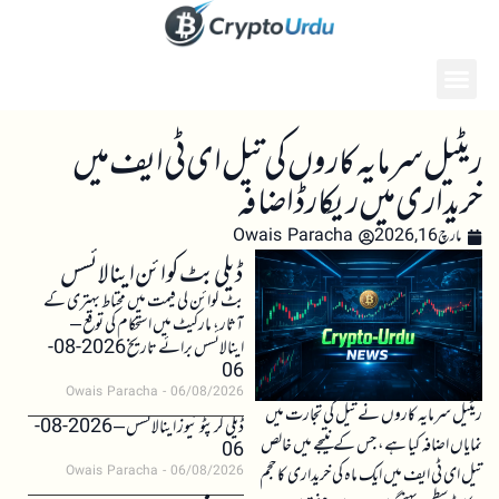
ریٹیل سرمایہ کاروں کی تیل ای ٹی ایف میں
خریداری میں ریکارڈ اضافہ
مارچ 16, 2026
Owais Paracha
ڈیلی بٹ کوائن اینالائسس
بٹ کوائن کی قیمت میں محتاط بہتری کے
آثار، مارکیٹ میں استحکام کی توقع –
اینالائسس برائے تاریخ 2026-08-
06
Owais Paracha
06/08/2026
ریٹیل سرمایہ کاروں نے تیل کی تجارت میں
ڈیلی کرپٹو نیوز اینالائسس – 2026-08-
نمایاں اضافہ کیا ہے، جس کے نتیجے میں خالص
06
تیل ای ٹی ایف میں ایک ماہ کی خریداری کا حجم
Owais Paracha
06/08/2026