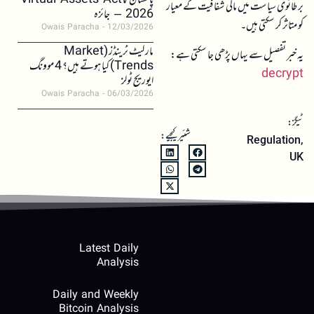
پاکستان کا Virtual Assets Act
برطانوی سیاست میں مالی شفافیت کے معیار
2026 – جائزہ
کو متاثر کر سکتی ہیں۔
Owais Paracha
12/03/2026
مارکیٹ ٹرینڈز (Market
یہ خبر تفصیل سے یہاں پڑھی جا سکتی ہے:
Trends) کیا ہوتے ہیں؟ 4 موونگ
decrypt
ایوریج ٹولز
Owais Paracha
06/03/2026
ٹیگز:
شئیر کیجیے:
Regulation
,
UK
Latest Daily
Analysis
Daily and Weekly
Bitcoin Analysis