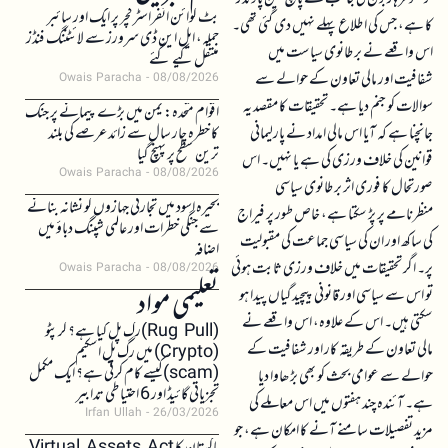
بٹ کوائن انفراسٹرکچر پر ایک اور سائبر
کا ہے، جس کی اطلاع پہلے نہیں دی گئی تھی۔
حملہ، ایل این ڈی سرورز سے لائٹننگ فنڈز
اس واقعے نے برطانوی سیاست میں
منتقل کیے گئے
شفافیت اور مالی تعاون کے حوالے سے
Owais Paracha
08/08/2026
سوالات کو جنم دیا ہے۔ تحقیقات کا مقصد یہ
اقوام متحدہ: یمن میں بڑے پیمانے پر جنگ
جانچنا ہے کہ آیا اس مالی امداد نے پارلیمانی
کا خطرہ چار سال سے زائد عرصے کی بلند
ترین سطح پر پہنچ گیا
قوانین کی خلاف ورزی کی ہے یا نہیں۔ اس
Owais Paracha
08/08/2026
صورتحال کا فوری اثر برطانوی سیاسی
بحیرہ اسود میں تجارتی جہازوں کو نشانہ بنانے
منظرنامے پر پڑ سکتا ہے، خاص طور پر فیراج
سے جنگی خطرات اور عالمی شپنگ دباؤ میں
کی ساکھ اور ان کی سیاسی جماعت کی مقبولیت
اضافہ
پر۔ اگر تحقیقات میں خلاف ورزی ثابت ہوئی
Owais Paracha
08/08/2026
تعلیمی مواد
تو اس سے سیاسی اور قانونی پیچیدگیاں پیدا ہو
سکتی ہیں۔ اس کے علاوہ، اس واقعے نے
(Rug Pull)رگ پل کیا ہے؟ کرپٹو
مالی تعاون کے طریقہ کار اور شفافیت کے
(Crypto) میں رگ پل اسکیم
(scam)کیسے کام کرتی ہے؟ ایک مکمل
حوالے سے عوامی بحث کو بھی بڑھاوا دیا
تجزیاتی گائیڈ اور 6 احتیاطی تدابیر
ہے۔ آئندہ چند ہفتوں میں اس معاملے کی
Irfan Ullah
26/03/2026
مزید تفصیلات سامنے آنے کا امکان ہے، جو