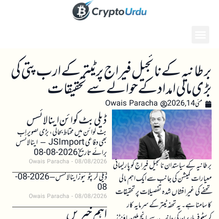
برطانیہ کے نائجیل فیراج پر ٹیتر کے ارب پتی کی
بڑی مالی امداد کے حوالے سے تحقیقات
مئی 14, 2026
Owais Paracha
ڈیلی بٹ کوائن اینالائسس
بٹ کوائن میں محتاط بحالی، بڑی تصویر اب
بھی دفاعی JSImport – اینالائسس
برائے تاریخ 2026-08-08
Owais Paracha
08/08/2026
برطانیہ کے سیاستدان نائجیل فیراج کو پارلیمانی
ڈیلی کرپٹو نیوز اینالائسس – 2026-08-
معیارات کمیشن کی جانب سے ایک اہم مالی
08
تحفے کی غیر افشاں شدہ تفصیلات پر تحقیقات
Owais Paracha
08/08/2026
کا سامنا ہے۔ یہ تحفہ ٹیتر کے سرمایہ کار
اہم خبریں
کرسٹوفر ہاربرن کی جانب سے پانچ ملین پاؤنڈز