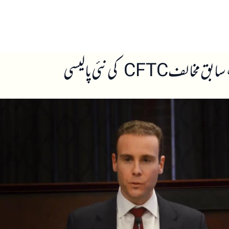
ں
ہمارے بارے میں
CFT کی نئی پالیسی