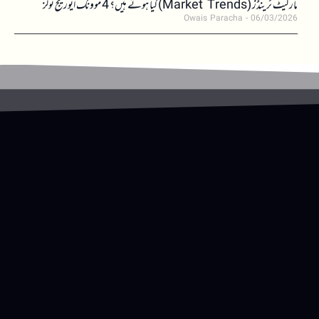
مارکیٹ ٹرینڈز (Market Trends) کیا ہوتے ہیں؟ 4 موونگ ایوریج ٹولز
Owais Paracha
06/03/2026