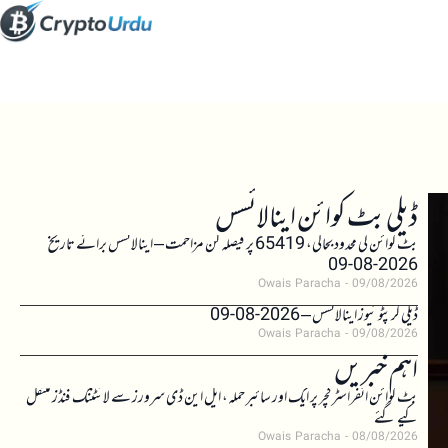
ڈیلی بٹ کوائن اینالائسس
بٹ کوائن کی محدود بحالی، 65419 پر فیصلہ کن مزاحمت – اینالائسس برائے تاریخ
2026-08-09
Owais Paracha
09/08/2026
ڈیلی کرپٹو نیوز اینالائسس – 2026-08-09
Owais Paracha
09/08/2026
اہم خبریں
بٹ کوائن انفراسٹرکچر پر ایک اور سائبر حملہ، ایل این ڈی سرورز سے لائٹننگ فنڈز منتقل
کیے گئے
Owais Paracha
08/08/2026