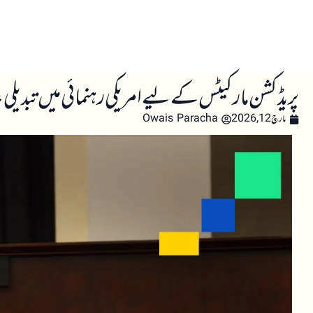
صفحہ اول
کرپٹو اینالائسس
تعلیم
اہم کرپٹو خبری
پریڈکشن مارکیٹس کے لیے امریکی رہنمائی میں تبدیلی، سابق مخالف C
مارچ 12, 2026
Owais Paracha