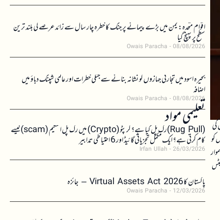
اقوام متحدہ: یمن میں بڑے پیمانے پر جنگ کا خطرہ چار سال سے زائد عرصے کی بلند ترین
سطح پر پہنچ گیا
Owais Paracha
08/08/2026
بحیرہ اسود میں تجارتی جہازوں کو نشانہ بنانے سے جنگی خطرات اور عالمی شپنگ دباؤ میں
اضافہ
Owais Paracha
08/08/2026
تعلیمی مواد
ں کی
(Rug Pull)رگ پل کیا ہے؟ کرپٹو (Crypto) میں رگ پل اسکیم (scam)کیسے
 کو
کام کرتی ہے؟ ایک مکمل تجزیاتی گائیڈ اور 6 احتیاطی تدابیر
Irfan Ullah
26/03/2026
موار
یٹس
پاکستان کا Virtual Assets Act 2026 – جائزہ
Owais Paracha
12/03/2026