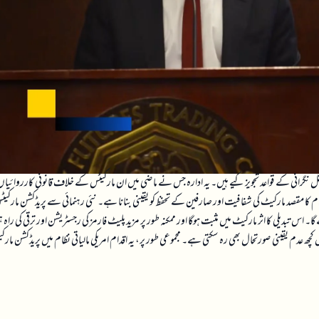
مارکیٹس کے لیے نئی اور مستقل نگرانی کے قواعد تجویز کیے ہیں۔ یہ ادارہ جس نے ماضی میں ان مارکیٹس کے خلاف قانونی کارروائیا
 کا مقصد مارکیٹ کی شفافیت اور صارفین کے تحفظ کو یقینی بنانا ہے۔ نئی رہنمائی سے پریڈکشن مارکیٹس
 اس تبدیلی کا اثر مارکیٹ میں مثبت ہوگا اور ممکنہ طور پر مزید پلیٹ فارمز کی رجسٹریشن اور ترقی کی راہ ہ
 عدم یقینی صورتحال بھی رہ سکتی ہے۔ مجموعی طور پر، یہ اقدام امریکی مالیاتی نظام میں پریڈکشن مارک