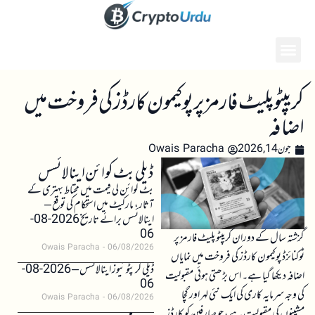
کریپٹو پلیٹ فارمز پر پوکیمون کارڈز کی فروخت میں
اضافہ
جون 14, 2026
Owais Paracha
ڈیلی بٹ کوائن اینالائسس
بٹ کوائن کی قیمت میں محتاط بہتری کے
آثار، مارکیٹ میں استحکام کی توقع –
اینالائسس برائے تاریخ 2026-08-
06
گزشتہ سال کے دوران کریپٹو پلیٹ فارمز پر
Owais Paracha
06/08/2026
ٹوکنائزڈ پوکیمون کارڈز کی فروخت میں نمایاں
ڈیلی کرپٹو نیوز اینالائسس – 2026-08-
اضافہ دیکھا گیا ہے۔ اس بڑھتی ہوئی مقبولیت
06
کی وجہ سرمایہ کاری کی ایک نئی لہر اور گچا
Owais Paracha
06/08/2026
مشینوں کی مقبولیت ہے، جو صارفین کو کارڈز