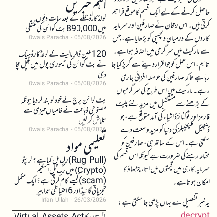
اہم خبریں
حاصل کرنے کے لیے ایک قسم کا موقع فراہم
کولڈکارڈ حملے کے بعد سات دنوں
کرتی ہیں۔ اس رجحان نے صارفین اور سرمایہ
میں 890,000 بٹ کوائن کی منتقلی
کاروں کے درمیان دلچسپی کو بڑھایا ہے، جس
Owais Paracha
05/08/2026
سے مارکیٹ میں سرگرمی میں اضافہ ہوا ہے۔
120 ملین ڈالر مالیت کے کولڈکارڈ ہیک
تاہم، اس عمل کو جوا قرار دینے سے گریز کیا جا
نے بٹ کوائن کی میموری پول میں ہلچل مچا
دی
رہا ہے تاکہ صارفین کی حوصلہ افزائی جاری
Owais Paracha
05/08/2026
رہے۔ مارکیٹ میں اس طرح کی سرگرمیوں
بٹ کوائن برج نے خود کو بند کر دیا کیونکہ
کے بڑھنے سے مستقبل میں مزید نئے پلیٹ
مصنوعی ذہانت نے خامیاں تیزی سے
فارمز اور ٹوکنائزڈ اشیاء کی آمد متوقع ہے، جو
تلاش کر لیں
ڈیجیٹل کلیکٹیبلز کی دنیا کو مزید وسعت دے
Owais Paracha
05/08/2026
تعلیمی مواد
سکتی ہے۔ اس کے ساتھ ہی، صارفین کو
محتاط رہنے کی ضرورت ہے کیونکہ اس قسم کی
(Rug Pull)رگ پل کیا ہے؟ کرپٹو
سرمایہ کاری میں قیمتوں میں اتار چڑھاؤ کا
(Crypto) میں رگ پل اسکیم
(scam)کیسے کام کرتی ہے؟ ایک مکمل
امکان ہوتا ہے۔
تجزیاتی گائیڈ اور 6 احتیاطی تدابیر
Irfan Ullah
26/03/2026
یہ خبر تفصیل سے یہاں پڑھی جا سکتی ہے:
decrypt