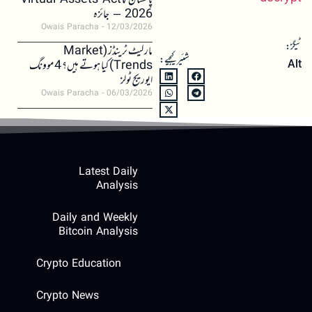
پاکستان کا Virtual Assets Act
2026 – جائزہ
Owais Paracha
12/03/2026
ٹیگز:
مارکیٹ ٹرینڈز (Market
شئیر کیجیے:
Trends) کیا ہوتے ہیں؟ 4 موونگ
Alt
ایوریج ٹولز
Owais Paracha
06/03/2026
Latest Daily
Analysis
Daily and Weekly
Bitcoin Analysis
Crypto Education
Crypto News