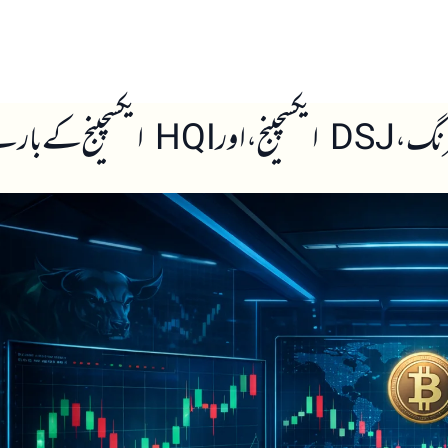
ں
ہمارے بارے میں