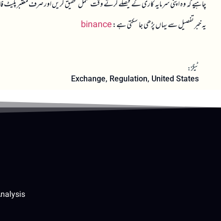
چاہیے کہ وہ اپنی سرمایہ کاری کے فیصلے کرتے وقت مکمل تحقیق کریں اور صرف معتبر پلیٹ فار
یہ خبر تفصیل سے یہاں پڑھی جا سکتی ہے:
binance
ٹیگز:
Exchange
,
Regulation
,
United States
nalysis