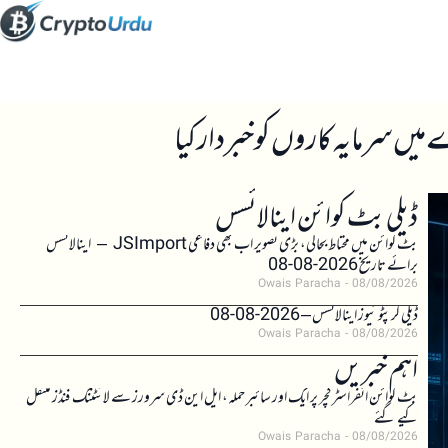
ڈیلی بٹ کوائن اینالائسس
بٹ کوائن میں محتاط بحالی، بڑی تصویر اب بھی دفاعی JSImport – اینالائسس
برائے تاریخ 2026-08-08
Owais Paracha
08/08/2026
ڈیلی کرپٹو نیوز اینالائسس – 2026-08-08
Owais Paracha
08/08/2026
اہم خبریں
بٹ کوائن انفراسٹرکچر پر ایک اور سائبر حملہ، ایل این ڈی سرورز سے لائٹننگ فنڈز منتقل
کیے گئے
Owais Paracha
08/08/2026