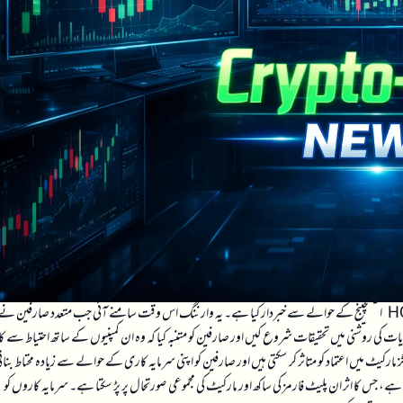
اوکلاہوما کے محکمہ سیکیورٹیز نے سرمایہ کاروں کو BG ویلتھ شیئرنگ، DSJ ایکسچینج، اور HQI ایکسچینج کے حوالے سے خبردار کیا ہے۔ یہ وارننگ اس وقت سامنے آئی جب متعدد صارفین ن
ت کی روشنی میں تحقیقات شروع کیں اور صارفین کو متنبہ کیا کہ وہ ان کمپنیوں کے ساتھ احتیاط سے ک
رکیٹ میں اعتماد کو متاثر کر سکتی ہیں اور صارفین کو اپنی سرمایہ کاری کے حوالے سے زیادہ محتاط بنات
ی ہے، جس کا اثر ان پلیٹ فارمز کی ساکھ اور مارکیٹ کی مجموعی صورتحال پر پڑ سکتا ہے۔ سرمایہ کاروں کو