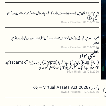
اقوام متحدہ: یمن میں بڑے پیمانے پر جنگ کا خطرہ چار سال سے زائد عرصے کی بلند ترین
سطح پر پہنچ گیا
Owais Paracha
08/08/2026
بحیرہ اسود میں تجارتی جہازوں کو نشانہ بنانے سے جنگی خطرات اور عالمی شپنگ دباؤ میں
اضافہ
Owais Paracha
08/08/2026
تعلیمی مواد
(Rug Pull)رگ پل کیا ہے؟ کرپٹو (Crypto) میں رگ پل اسکیم (scam)کیسے
کام کرتی ہے؟ ایک مکمل تجزیاتی گائیڈ اور 6 احتیاطی تدابیر
Irfan Ullah
26/03/2026
ے
پاکستان کا Virtual Assets Act 2026 – جائزہ
ام
Owais Paracha
12/03/2026
ی