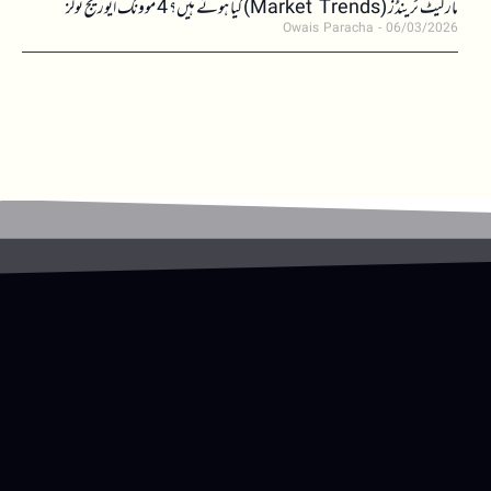
مارکیٹ ٹرینڈز (Market Trends) کیا ہوتے ہیں؟ 4 موونگ ایوریج ٹولز
Owais Paracha
06/03/2026