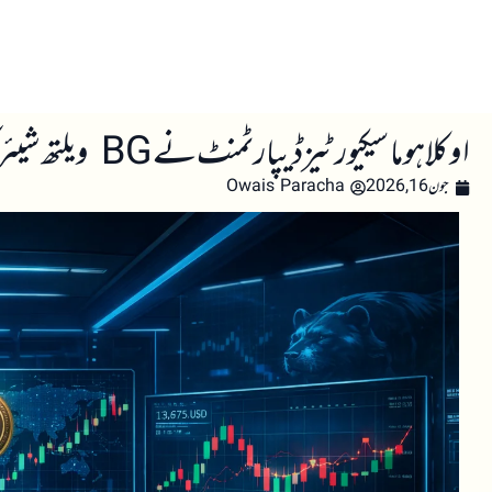
صفحہ اول
کرپٹو اینالائسس
تعلیم
اہم کرپٹو خبری
اوکلاہوما سیکیورٹیز ڈیپارٹمنٹ نے BG ویلتھ شیئرنگ، DSJ ایکسچینج، اور HQI ایکسچینج کے بارے میں سرمایہ کاروں کو خبردار کیا
جون 16, 2026
Owais Paracha