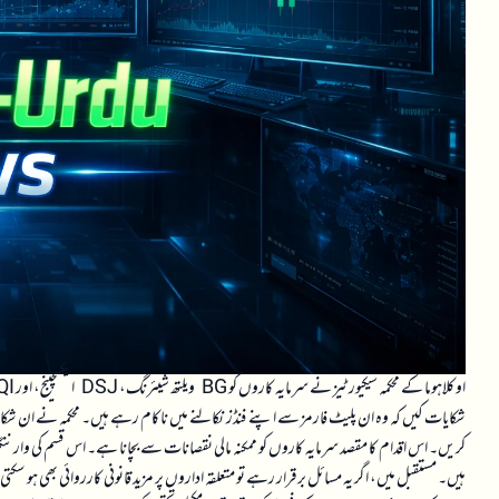
شکایات کیں کہ وہ ان پلیٹ فارمز سے اپنے فنڈز نکالنے میں ناکام رہے ہیں۔ محکمہ نے ان شکایا
کریں۔ اس اقدام کا مقصد سرمایہ کاروں کو ممکنہ مالی نقصانات سے بچانا ہے۔ اس قسم کی وارننگز ما
ہیں۔ مستقبل میں، اگر یہ مسائل برقرار رہے تو متعلقہ اداروں پر مزید قانونی کارروائی بھی ہو سکت