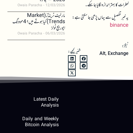
2026 – جائزہ
خطرات کا بہتر اندازہ لگایا جا سکے۔
Owais Paracha
12/03/2026
مارکیٹ ٹرینڈز (Market
یہ خبر تفصیل سے یہاں پڑھی جا سکتی ہے:
Trends) کیا ہوتے ہیں؟ 4 موونگ
binance
ایوریج ٹولز
Owais Paracha
06/03/2026
ٹیگز:
شئیر کیجیے:
Alt
,
Exchange
Latest Daily
Analysis
Daily and Weekly
Bitcoin Analysis