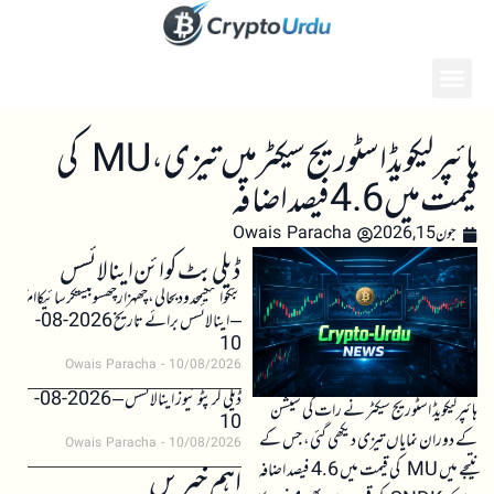
ہائپرلیکویڈ اسٹوریج سیکٹر میں تیزی، MU کی
قیمت میں 4.6 فیصد اضافہ
جون 15, 2026
Owais Paracha
ڈیلی بٹ کوائن اینالائسس
بٹکوائنکیمحدودبحالی،چھہزارچھسوبیستکرسائیکاامکان
– اینالائسس برائے تاریخ 2026-08-
10
Owais Paracha
10/08/2026
ڈیلی کرپٹو نیوز اینالائسس – 2026-08-
ہائپرلیکویڈ اسٹوریج سیکٹر نے رات کی سیشن
10
کے دوران نمایاں تیزی دیکھی گئی، جس کے
Owais Paracha
10/08/2026
نتیجے میں MU کی قیمت میں 4.6 فیصد اضافہ
اہم خبریں