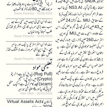
ہوا جبکہ SNDK کی قیمت میں بھی 4 فیصد کا
کرپٹو ایکسچینج کوائنز بائے پر دو بلاک چینز کے
اضافہ ریکارڈ کیا گیا۔ NS3.AI کی جانب
مربوط حملے میں 80 لاکھ ڈالر کا نقصان
سے فراہم کردہ ہائپرانسائٹ مانیٹرنگ ڈیٹا
Owais Paracha
10/08/2026
کے مطابق، MU نے گزشتہ 24 گھنٹوں
بٹ کوائن ای ٹی ایف میں مئی کے بعد
سب سے بڑی سرمایہ کاری، ایتھریم فنڈز کی
میں 43 ملین ڈالر کی تجارتی حجم حاصل کی۔ اس
طلب نسبتاً زیادہ نمایاں
کے علاوہ، اسی مدت میں MU کی اوپن
Owais Paracha
10/08/2026
انٹرسٹ 260 ملین ڈالر رہی، جو مارکیٹ میں
بٹ کوائن انفراسٹرکچر پر ایک اور سائبر
اس کی مضبوط موجودگی کی عکاسی کرتی ہے۔ یہ
حملہ، ایل این ڈی سرورز سے لائٹننگ فنڈز
رجحان اسٹوریج سیکٹر میں سرمایہ کاری کے
منتقل کیے گئے
بڑھتے ہوئے رجحان کی نشاندہی کرتا ہے اور
Owais Paracha
08/08/2026
تعلیمی مواد
ممکنہ طور پر اس شعبے میں مزید سرمایہ کاری کو
فروغ دے سکتا ہے۔ مارکیٹ کے صارفین
(Rug Pull)رگ پل کیا ہے؟ کرپٹو
اور سرمایہ کاروں کے لیے یہ ایک مثبت
(Crypto) میں رگ پل اسکیم
(scam)کیسے کام کرتی ہے؟ ایک مکمل
اشارہ ہے، تاہم، مارکیٹ کی اتار چڑھاؤ کو
تجزیاتی گائیڈ اور 6 احتیاطی تدابیر
مدنظر رکھتے ہوئے محتاط رہنا ضروری ہے۔
Irfan Ullah
26/03/2026
مستقبل میں اس سیکٹر کی کارکردگی پر نظر رکھنا
پاکستان کا Virtual Assets Act
اہم ہوگا تاکہ سرمایہ کاری کے مواقع اور