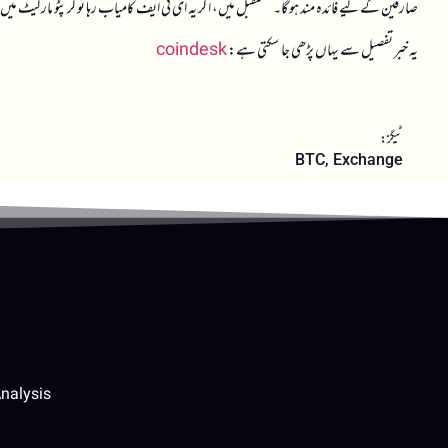
صارفین کے لیے فائدہ مند ہو گا۔ مستقبل میں، اگر یہ ای ٹی ایف کامیاب رہا تو کرپٹو مارکیٹ 
یہ خبر تفصیل سے یہاں پڑھی جا سکتی ہے:
coindesk
ٹیگز:
BTC
,
Exchange
nalysis