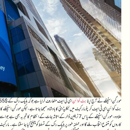
مورگن اسٹینلے نے آج اپنا
بٹ کوائن
علاوہ، مورگن اسٹینلے کے پاس 7 ٹریلین ڈالر کے اثاثہ جات کے انتظام ک
کاروں کو متنوع انتخاب ملے گا اور ممکنہ طور پر بلیک راک کے تسلط کو چیلنج کیا جا سکتا ہے۔ ما