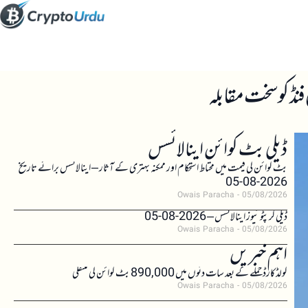
ڈیلی بٹ کوائن اینالائسس
بٹ کوائن کی قیمت میں محتاط استحکام اور ممکنہ بہتری کے آثار – اینالائسس برائے تاریخ
2026-08-05
Owais Paracha
05/08/2026
ڈیلی کرپٹو نیوز اینالائسس – 2026-08-05
Owais Paracha
05/08/2026
اہم خبریں
کولڈکارڈ حملے کے بعد سات دنوں میں 890,000 بٹ کوائن کی منتقلی
Owais Paracha
05/08/2026