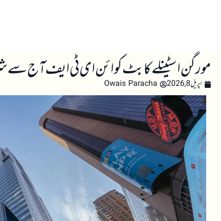
صفحہ اول
کرپٹو اینالائسس
تعلیم
اہم کرپٹو خبری
مورگن اسٹینلے کا بٹ کوائن ای ٹی ایف آج سے شروع، بلیک راک کے $55 ارب 
اپریل 8, 2026
Owais Paracha