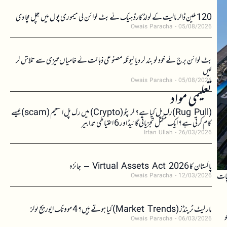
120 ملین ڈالر مالیت کے کولڈکارڈ ہیک نے بٹ کوائن کی میموری پول میں ہلچل مچا دی
Owais Paracha
05/08/2026
بٹ کوائن برج نے خود کو بند کر دیا کیونکہ مصنوعی ذہانت نے خامیاں تیزی سے تلاش کر
لیں
Owais Paracha
05/08/2026
تعلیمی مواد
(Rug Pull)رگ پل کیا ہے؟ کرپٹو (Crypto) میں رگ پل اسکیم (scam)کیسے
کام کرتی ہے؟ ایک مکمل تجزیاتی گائیڈ اور 6 احتیاطی تدابیر
Irfan Ullah
26/03/2026
پاکستان کا Virtual Assets Act 2026 – جائزہ
اسپات
Owais Paracha
12/03/2026
مارکیٹ ٹرینڈز (Market Trends) کیا ہوتے ہیں؟ 4 موونگ ایوریج ٹولز
و
Owais Paracha
06/03/2026