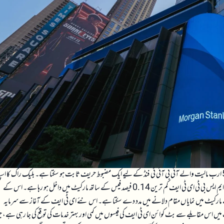
ای ٹی ایف متعارف کرایا ہے جو کہ بلیک راک کے $55 ارب مالیت والے آئی بی آئی ٹی فنڈ کے لیے ایک مضبوط حریف ثابت ہو سکتا ہے۔ بلیک راک کا 
بٹ کوائن ای ٹی ایف کرپٹو مارکیٹ میں لیکویڈیٹی کا بادشاہ سمجھا جاتا ہے، لیکن مورگن اسٹینلے کا ایم ایس بی ٹی ای ٹی ایف کم ترین 0.14 فیصد فیس کے ساتھ مارکیٹ میں داخل ہو رہا ہے۔ اس کے
ا تجربہ بھی ہے جو اسے مارکیٹ میں نمایاں مقام دلانے میں مدد دے سکتا ہے۔ اس نئے ای ٹی ایف کے آغاز سے سرمایہ
رکیٹ میں اس مقابلے سے بٹ کوائن ای ٹی ایف کی فیسوں میں کمی اور بہتر خدمات کی توقع کی جا رہی ہے، ج