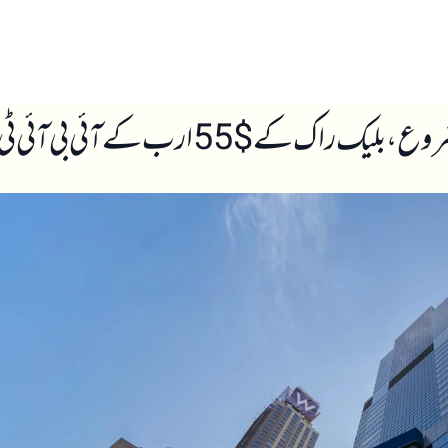
ں
ہمارے بارے میں
کے آئی بی آئی ٹی فنڈ کو سخت مقابلہ