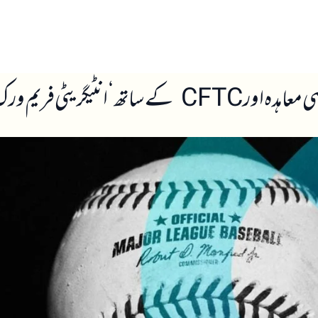
ں
ہمارے بارے میں
یم ورک’ پر دستخط کیے