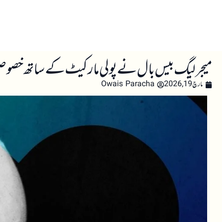
صفحہ اول
کرپٹو اینالائسس
تعلیم
اہم کرپٹو خبری
میجر لیگ بیس بال نے پولی مارکیٹ کے ساتھ خصوصی معاہدہ اور CFTC کے ساتھ ‘انٹیگریٹی فر
مارچ 19, 2026
Owais Paracha