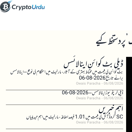
ڈیلی بٹ کوائن اینالائسس
بٹ کوائن کی قیمت میں محتاط بہتری کے آثار، مارکیٹ میں استحکام کی توقع – اینالائسس
برائے تاریخ 2026-08-06
Owais Paracha
06/08/2026
ڈیلی کرپٹو نیوز اینالائسس – 2026-08-06
Owais Paracha
06/08/2026
اہم خبریں
SC کروڈ آئل کی قیمت میں 1.01 فیصد اضافہ، مارکیٹ میں اہم تبدیلیاں
Owais Paracha
06/08/2026