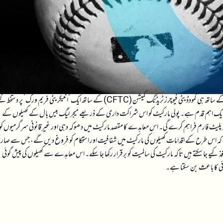
میجر لیگ بیس بال نے پولی مارکیٹ کو اپنا خصوصی پیش گوئی مارکیٹ پارٹنر مقرر کیا ہے اور اس کے ساتھ ہی کمودڈیٹی فیوچرز ٹریڈنگ کمیشن (CFTC) کے ساتھ ایک ‘انٹیگریٹی فریم ورک’ پر دست
ے لیے ایک اہم قدم ہے۔ پولی مارکیٹ کو اس شراکت داری کے ذریعے میجر لیگ بیس بال کے کھیلوں کے
وظ پلیٹ فارم فراہم کرے گی۔ اس معاہدے کا مقصد مارکیٹ میں دھوکہ دہی اور غیر قانونی سرگرمیوں کو
ا ہے کہ اس طرح کے اقدامات کھیلوں کی مارکیٹ میں شفافیت اور استحکام کو فروغ دیں گے، جس سے صار
یے جا سکتے ہیں تاکہ مارکیٹ کی سالمیت کو برقرار رکھا جا سکے۔ اس معاہدے سے کھیلوں کی پیش گوئی
مائی کا باعث بن سکتا ہے۔