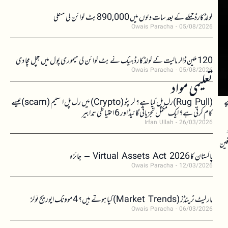
کولڈکارڈ حملے کے بعد سات دنوں میں 890,000 بٹ کوائن کی منتقلی
Owais Paracha
05/08/2026
120 ملین ڈالر مالیت کے کولڈکارڈ ہیک نے بٹ کوائن کی میموری پول میں ہلچل مچا دی
Owais Paracha
05/08/2026
تعلیمی مواد
خط کیے
(Rug Pull)رگ پل کیا ہے؟ کرپٹو (Crypto) میں رگ پل اسکیم (scam)کیسے
کام کرتی ہے؟ ایک مکمل تجزیاتی گائیڈ اور 6 احتیاطی تدابیر
Irfan Ullah
26/03/2026
فین
پاکستان کا Virtual Assets Act 2026 – جائزہ
Owais Paracha
12/03/2026
مارکیٹ ٹرینڈز (Market Trends) کیا ہوتے ہیں؟ 4 موونگ ایوریج ٹولز
Owais Paracha
06/03/2026