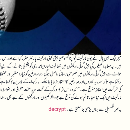
ہیں۔ یہ معاہدہ کھیلوں کی پیش گوئی مارکیٹوں میں شفافیت اور ایمانداری کو یقینی بنانے ک
حوالے سے پیش گوئی مارکیٹوں میں خصوصی رسائی حاصل ہوگی، جو صارفین کو زیادہ معتبر اور محف
روکنا ہے تاکہ سرمایہ کاروں اور صارفین کا اعتماد بڑھایا جا سکے۔ مارکیٹ کے ماہرین کا کہن
کی شرکت میں اضافہ متوقع ہے۔ آئندہ، اس فریم ورک کے تحت مزید سخت نگرانی اور ضوابط نافذ ک
مارکیٹ میں ایک نیا معیار قائم ہونے کی توقع ہے جو دیگر کھیلوں اور مارکیٹوں کے لیے بھی رہن
یہ خبر تفصیل سے یہاں پڑھی جا سکتی ہے:
decrypt