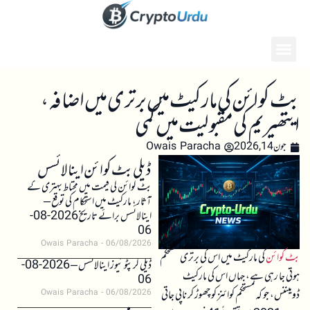
بٹ کوائن کی مارکیٹ میں برتری میں اضافہ،
ایتھیریم کی مقبولیت میں کمی
جون 14, 2026
Owais Paracha
ڈیلی بٹ کوائن اینالائسس
بٹ کوائن کی قیمت میں محتاط بہتری کے
آثار، مارکیٹ میں استحکام کی توقع –
اینالائسس برائے تاریخ 2026-08-
06
Owais Paracha
06/08/2026
بٹ کوائن
کی مارکیٹ میں اس کی برتری مستحکم
ڈیلی کرپٹو نیوز اینالائسس – 2026-08-
ہوتی جا رہی ہے، جہاں اس کی مارکیٹ
06
ڈومیننس، جو کہ مستحکم کوائنز کو چھوڑ کر ناپی جاتی
Owais Paracha
06/08/2026