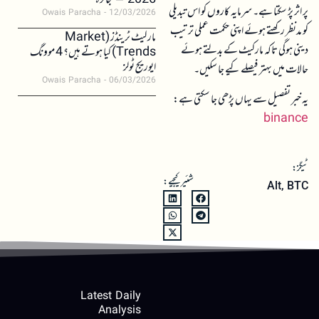
2026 – جائزہ
پر اثر پڑ سکتا ہے۔ سرمایہ کاروں کو اس تبدیلی
Owais Paracha
12/03/2026
کو مدنظر رکھتے ہوئے اپنی حکمت عملی ترتیب
مارکیٹ ٹرینڈز (Market
دینی ہوگی تاکہ مارکیٹ کے بدلتے ہوئے
Trends) کیا ہوتے ہیں؟ 4 موونگ
ایوریج ٹولز
حالات میں بہتر فیصلے کیے جا سکیں۔
Owais Paracha
06/03/2026
یہ خبر تفصیل سے یہاں پڑھی جا سکتی ہے:
binance
ٹیگز:
شئیر کیجیے:
Alt
,
BTC
Latest Daily
Analysis