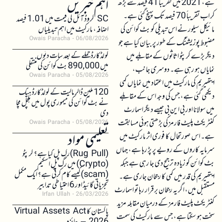
اہم خبریں
ہے، 2021 میں تقریباً 41 فیصد سے بڑھ
کر اب تقریباً 70 فیصد تک پہنچ گئی ہے۔
SC کروڈ آئل کی قیمت میں 1.01 فیصد
مائیکل سیلور نے اس تبدیلی کو بٹ کوائن کی
اضافہ، مارکیٹ میں اہم تبدیلیاں
Owais Paracha
06/08/2026
مضبوط پوزیشننگ کے طور پر بیان کیا ہے جو
کولڈکارڈ حملے کے بعد سات دنوں
دیگر بڑے کرپٹو اثاثوں کے مقابلے میں
میں 890,000 بٹ کوائن کی منتقلی
نمایاں ہو رہی ہے۔ دوسری جانب،
Owais Paracha
05/08/2026
ایتھیریم کی مارکیٹ میں اعتماد میں نمایاں کمی
120 ملین ڈالر مالیت کے کولڈکارڈ ہیک
دیکھی گئی ہے، جس کی وجہ اس کے مقابلے
نے بٹ کوائن کی میموری پول میں ہلچل مچا
میں سولانا اور بی این بی جیسے دیگر اسمارٹ
دی
کنٹریکٹ پلیٹ فارمز کی بڑھتی ہوئی مسابقت
Owais Paracha
05/08/2026
تعلیمی مواد
ہے۔ اس صورتحال کا فوری اثر مارکیٹ میں
سرمایہ کاروں کے رویے پر پڑ رہا ہے، جہاں
(Rug Pull)رگ پل کیا ہے؟ کرپٹو
بٹ کوائن کو زیادہ ترجیح دی جا رہی ہے جبکہ
(Crypto) میں رگ پل اسکیم
(scam)کیسے کام کرتی ہے؟ ایک مکمل
ایتھیریم کی قدر میں کمی کا رجحان جاری ہے۔
تجزیاتی گائیڈ اور 6 احتیاطی تدابیر
مستقبل میں، اگر یہ رجحان برقرار رہا تو اسمارٹ
Irfan Ullah
26/03/2026
کنٹریکٹ پلیٹ فارمز کے درمیان مقابلہ مزید
پاکستان کا Virtual Assets Act
سخت ہو سکتا ہے، جس سے مارکیٹ کی سمت