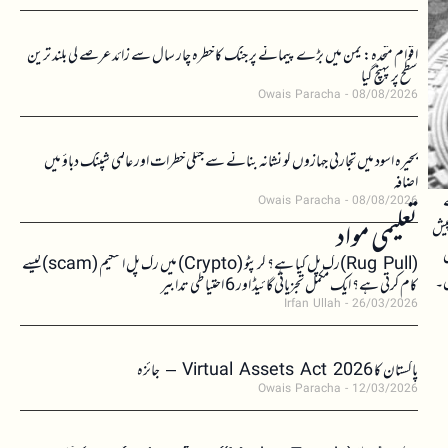
اقوام متحدہ: یمن میں بڑے پیمانے پر جنگ کا خطرہ چار سال سے زائد عرصے کی بلند ترین
سطح پر پہنچ گیا
Owais Paracha
08/08/2026
بحیرہ اسود میں تجارتی جہازوں کو نشانہ بنانے سے جنگی خطرات اور عالمی شپنگ دباؤ میں
اضافہ
ڈالر کے
Owais Paracha
08/08/2026
تعلیمی مواد
پیش
ص
(Rug Pull)رگ پل کیا ہے؟ کرپٹو (Crypto) میں رگ پل اسکیم (scam)کیسے
ں۔
کام کرتی ہے؟ ایک مکمل تجزیاتی گائیڈ اور 6 احتیاطی تدابیر
Irfan Ullah
26/03/2026
پاکستان کا Virtual Assets Act 2026 – جائزہ
Owais Paracha
12/03/2026