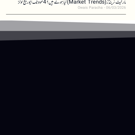
مارکیٹ ٹرینڈز (Market Trends) کیا ہوتے ہیں؟ 4 موونگ ایوریج ٹولز
Owais Paracha
06/03/2026