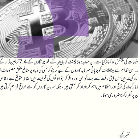
ییلڈ مصنوعات کی پیشکش کا آغاز کیا ہے۔ یہ معاہدہ میٹاپلینٹ کو جاپان کے گھریلو بچتوں کے 7.4 ٹریلین 
 اقدام سے میٹاپلینٹ کو جاپانی سرمایہ کاروں کے لیے کرپٹو کرنسی کی بنیاد پر منافع بخش مصنوعات 
ہیں۔ مارکیٹ میں اس پیش رفت سے بٹ کوائن اور دیگر کرپٹو اثاثوں کی قبولیت میں اضافہ متوقع ہے، خا
یٹ کی ترقی اور استحکام میں اہم کردار ادا کر سکتی ہیں، جبکہ سرمایہ کاروں کو نئے مواقع فراہم کرتی ہی
ن پر نظر رکھنا ضروری ہوگا۔
شئیر کیجیے: