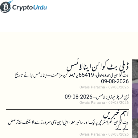
ڈیلی بٹ کوائن اینالائسس
بٹ کوائن کی محدود بحالی، 65419 پر فیصلہ کن مزاحمت – اینالائسس برائے تاریخ
2026-08-09
Owais Paracha
09/08/2026
ڈیلی کرپٹو نیوز اینالائسس – 2026-08-09
Owais Paracha
09/08/2026
اہم خبریں
بٹ کوائن انفراسٹرکچر پر ایک اور سائبر حملہ، ایل این ڈی سرورز سے لائٹننگ فنڈز منتقل
کیے گئے
Owais Paracha
08/08/2026