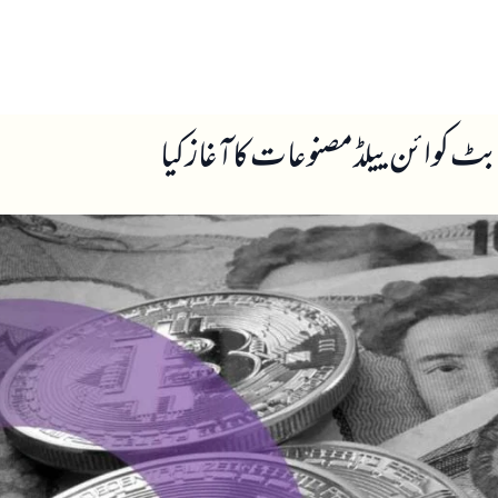
ں
ہمارے بارے میں
بٹ کوائن ییلڈ مصنوعات کا آغاز کیا