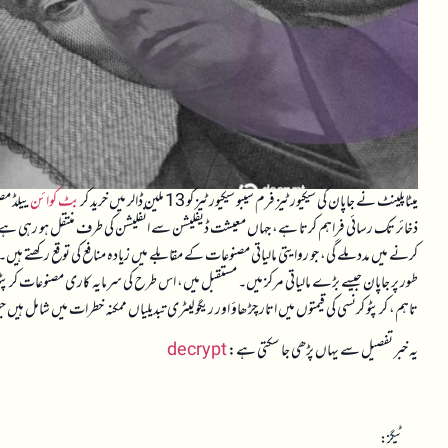
میٹاپلینٹ نے جاپان کی سیکیورٹیز فرم سیبو سیکیورٹیز کو 13 ملین ڈالر میں خرید کر
بٹ کوائن
ذخائر تک رسائی فراہم کرتا ہے، جہاں معیشت ڈیفلیشن سے انفلیشن کی طرف منتقل ہو رہی ہے۔ اس
کرنے میں مدد ملے گی، جو روایتی مالیاتی مصنوعات کے مقابلے میں زیادہ منافع کی توقع رکھتے 
طور پر جاپان جیسے بڑے مالیاتی مرکز میں۔ مستقبل میں، اس طرح کی سرمایہ کاری مصنوعات کرپٹو مارک
تاہم، کرپٹو کرنسی کی قیمتوں میں اتار چڑھاؤ اور ریگولیٹری تبدیلیاں ممکنہ خطرات میں شامل ہیں ج
یہ خبر تفصیل سے یہاں پڑھی جا سکتی ہے:
decrypt
ٹیگز: