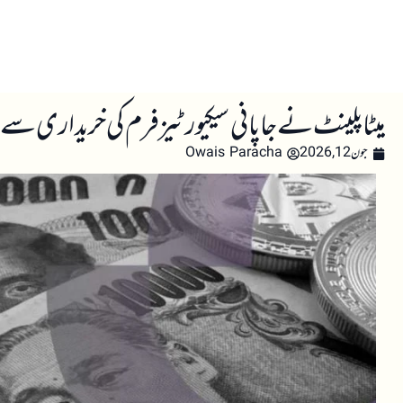
صفحہ اول
کرپٹو اینالائسس
تعلیم
اہم کرپٹو خبری
میٹاپلینٹ نے جاپانی سیکیورٹیز فرم کی خریداری سے 
جون 12, 2026
Owais Paracha