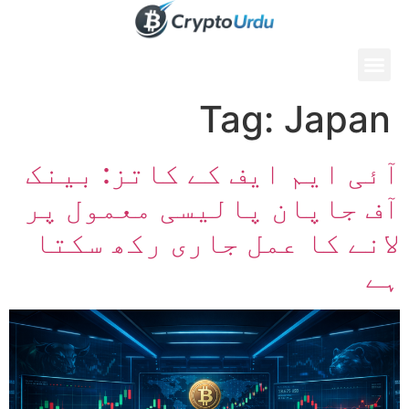
Tag:
Japan
آئی ایم ایف کے کاتز: بینک
آف جاپان پالیسی معمول پر
لانے کا عمل جاری رکھ سکتا
ہے