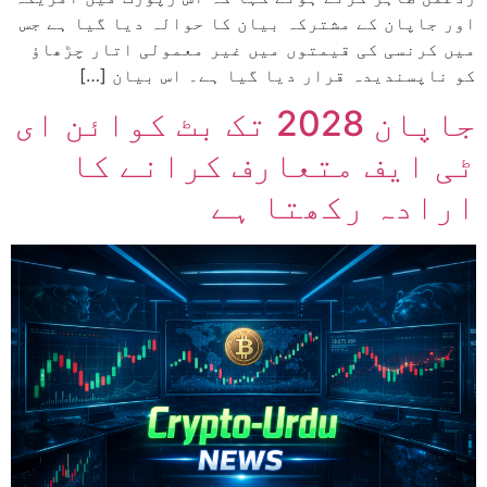
اور جاپان کے مشترکہ بیان کا حوالہ دیا گیا ہے جس
میں کرنسی کی قیمتوں میں غیر معمولی اتار چڑھاؤ
کو ناپسندیدہ قرار دیا گیا ہے۔ اس بیان […]
جاپان 2028 تک بٹ کوائن ای
ٹی ایف متعارف کرانے کا
ارادہ رکھتا ہے