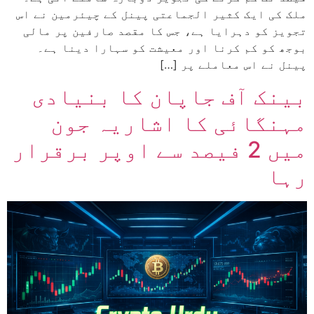
ملک کی ایک کثیر الجماعتی پینل کے چیئرمین نے اس
تجویز کو دہرایا ہے، جس کا مقصد صارفین پر مالی
بوجھ کو کم کرنا اور معیشت کو سہارا دینا ہے۔
پینل نے اس معاملے پر […]
بینک آف جاپان کا بنیادی
مہنگائی کا اشاریہ جون
میں 2 فیصد سے اوپر برقرار
رہا