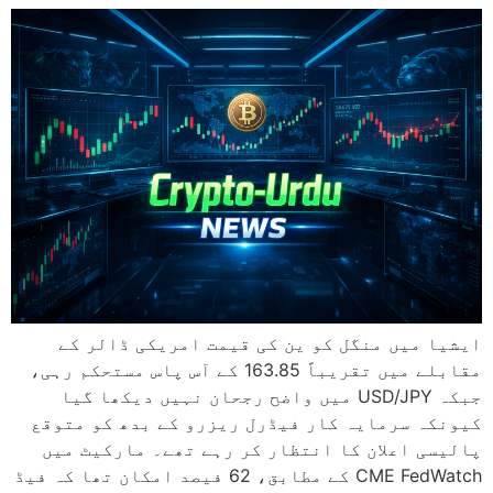
ایشیا میں منگل کو ین کی قیمت امریکی ڈالر کے
مقابلے میں تقریباً 163.85 کے آس پاس مستحکم رہی،
جبکہ USD/JPY میں واضح رجحان نہیں دیکھا گیا
کیونکہ سرمایہ کار فیڈرل ریزرو کے بدھ کو متوقع
پالیسی اعلان کا انتظار کر رہے تھے۔ مارکیٹ میں
CME FedWatch کے مطابق، 62 فیصد امکان تھا کہ فیڈ