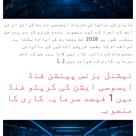
جاپان کی مالیاتی خدمات ایجنسی نے بٹ کوائن ای ٹی
ایف کے اجرا کے لیے منصوبہ بندی شروع کر دی ہے، جو
ممکنہ طور پر 2028 تک متعارف کرایا جا سکتا ہے۔
اس اقدام کا مقصد کرپٹو اثاثوں کو مالیاتی
مصنوعات کے دائرہ کار میں لانا ہے، جس کے تحت
سرمایہ کاری کے قواعد میں […]
نیشنل بزنس پینشن فنڈ
ایسوسی ایشن کی کرپٹو فنڈ
میں 1 فیصد سرمایہ کاری کا
منصوبہ