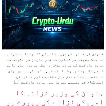
جاپان کی مالیاتی وزیر سٹسوکی کٹایاما نے کہا ہے
کہ بجٹ مسودے کی تیاری سے قبل جاپان کی حکومت کے
بانڈ مارکیٹ کے ساتھ مؤثر رابطہ ضروری ہے، تاہم
ابھی تک ایسا رابطہ قائم نہیں کیا گیا۔ اس بیان
کا مقصد بجٹ کے عمل میں شفافیت اور مالیاتی
استحکام کو یقینی بنانا ہے۔ بانڈ مارکیٹ […]
جاپان کی وزیر خزانہ کا
امریکی خزانے کی رپورٹ پر