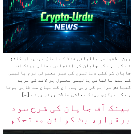
بین الاقوامی مالیاتی فنڈ کے اعلیٰ عہدیدار کاتز
نے کہا ہے کہ جاپان کی اقتصادی بحالی بینک آف
جاپان کو کئی دہائیوں کی غیر معمولی نرم پالیسی
کے بعد مالیاتی پالیسی معمول پر لانے کی مزید
گنجائش فراہم کر رہی ہے۔ ان کے بیان سے ظاہر ہوتا
ہے کہ مرکزی بینک معاشی حالات بہتر رہنے […]
بینک آف جاپان کی شرح سود
برقرار، بٹ کوائن مستحکم