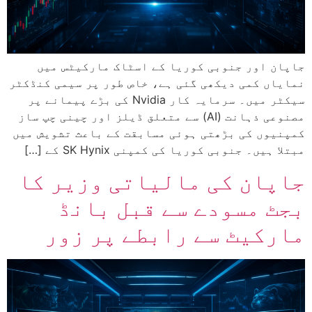
جاپان اور جنوبی کوریا کے اسٹاک مارکیٹس میں
نمایاں کمی دیکھی گئی ہے، خاص طور پر سیمی کنڈکٹر
سیکٹر میں۔ سرمایہ کار Nvidia کی بڑے پیمانے پر
مصنوعی ذہانت (AI) سے متعلق ڈیلز اور چینی چپ ساز
کمپنیوں کی بڑھتی ہوئی مسابقت کے باعث تشویش میں
مبتلا ہیں۔ جنوبی کوریا کی کمپنی SK Hynix کے […]
جاپان کی مالیاتی وزیر کا
بجٹ مسودے سے قبل بانڈ
مارکیٹ سے رابطے پر زور