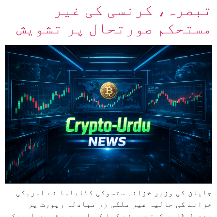
تبصرہ، کرنسی کی غیر
مستحکم صورتحال پر تشویش
جاپان کی وزیر خزانہ ستسوکی کٹایاما نے امریکی
خزانے کی حالیہ غیر ملکی زر مبادلہ رپورٹ پر
ردعمل ظاہر کرتے ہوئے کہا کہ اس رپورٹ میں امریکہ