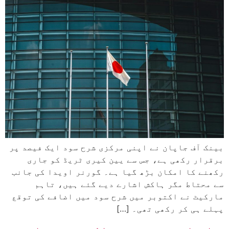
بینک آف جاپان نے اپنی مرکزی شرح سود ایک فیصد پر
برقرار رکھی ہے، جس سے یین کیری ٹریڈ کو جاری
رکھنے کا امکان بڑھ گیا ہے۔ گورنر اویدا کی جانب
سے محتاط مگر ہاکش اشارے دیے گئے ہیں، تاہم
مارکیٹ نے اکتوبر میں شرح سود میں اضافے کی توقع
پہلے ہی کر رکھی تھی۔ […]