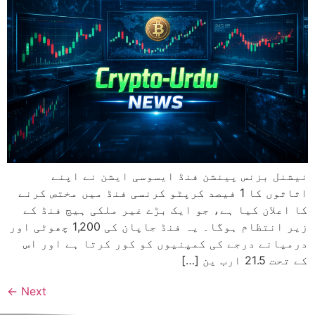
نیشنل بزنس پینشن فنڈ ایسوسی ایشن نے اپنے
اثاثوں کا 1 فیصد کرپٹو کرنسی فنڈ میں مختص کرنے
کا اعلان کیا ہے، جو ایک بڑے غیر ملکی ہیج فنڈ کے
زیر انتظام ہوگا۔ یہ فنڈ جاپان کی 1,200 چھوٹی اور
درمیانے درجے کی کمپنیوں کو کور کرتا ہے اور اس
کے تحت 21.5 ارب ین […]
←
Next