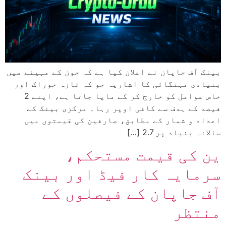
بینک آف جاپان نے اعلان کیا ہے کہ جون کے مہینے میں
بنیادی مہنگائی کا اشاریہ جو کہ تازہ خوراک اور
خاص عوامل کو خارج کر کے ماپا جاتا ہے، اپنے 2
فیصد کے ہدف سے کافی اوپر رہا۔ مرکزی بینک کے
اعداد و شمار کے مطابق، صارفین کی قیمتوں میں
سالانہ بنیاد پر 2.7 […]
ین کی قیمت مستحکم،
سرمایہ کار فیڈ اور بینک
آف جاپان کے فیصلوں کے
منتظر